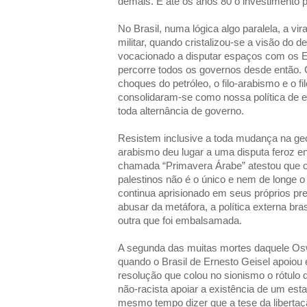
demais. E até os anos 80 o investimento p
No Brasil, numa lógica algo paralela, a vi
militar, quando cristalizou-se a visão do d
vocacionado a disputar espaços com os E
percorre todos os governos desde então. 
choques do petróleo, o filo-arabismo e o fi
consolidaram-se como nossa política de 
toda alternância de governo.
Resistem inclusive a toda mudança na geo
arabismo deu lugar a uma disputa feroz entr
chamada “Primavera Árabe” atestou que o c
palestinos não é o único e nem de longe o p
continua aprisionado em seus próprios pre
abusar da metáfora, a política externa bras
outra que foi embalsamada.
A segunda das muitas mortes daquele Os
quando o Brasil de Ernesto Geisel apoio
resolução que colou no sionismo o rótulo d
não-racista apoiar a existência de um esta
mesmo tempo dizer que a tese da libertaç