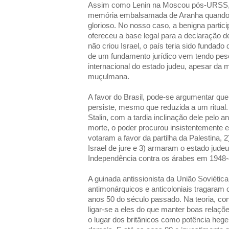
Assim como Lenin na Moscou pós-URSS, a
memória embalsamada de Aranha quando 
glorioso. No nosso caso, a benigna partici
ofereceu a base legal para a declaração 
não criou Israel, o país teria sido fundad
de um fundamento jurídico vem tendo pe
internacional do estado judeu, apesar da 
muçulmana.
A favor do Brasil, pode-se argumentar qu
persiste, mesmo que reduzida a um ritua
Stalin, com a tardia inclinação dele pelo 
morte, o poder procurou insistentemente e
votaram a favor da partilha da Palestina, 
Israel de jure e 3) armaram o estado jude
Independência contra os árabes em 1948-4
A guinada antissionista da União Soviéti
antimonárquicos e anticoloniais tragaram
anos 50 do século passado. Na teoria, co
ligar-se a eles do que manter boas relaçõ
o lugar dos britânicos como potência hege