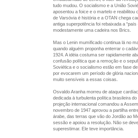
tudo mudou. O socialismo e a União Sovi
aposentou a foice e o martelo e reabilitou
de Varsóvia é história e a OTAN chega ca
antiga superpotência foi rebaixada a “paí
modestamente uma cadeira nos Brics.
Mas o Lenin mumificado continua lá no m
quando alguém proponha enterrar o cadáv
1924. A idéia costuma ser rapidamente ab
confusão política que a remoção e o sepu
Soviética e o socialismo estão em fase de 
por evocarem um período de glória nacion
muito sensíveis a essas coisas.
Osvaldo Aranha morreu de ataque cardía
dedicada à turbulenta política brasileira d
projeção internacional comandou a Asse
novembro de 1947 aprovou a partilha entr
árabe, das terras que vão do Jordão ao Me
sessão e apoiou a resolução. Não se deve
superestimar. Ele teve importância.