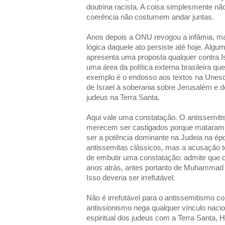
doutrina racista. A coisa simplesmente não
coerência não costumem andar juntas.
Anos depois a ONU revogou a infâmia, ma
lógica daquele ato persiste até hoje. Algu
apresenta uma proposta qualquer contra Isr
uma área da política externa brasileira qu
exemplo é o endosso aos textos na Unesco
de Israel à soberania sobre Jerusalém e 
judeus na Terra Santa.
Aqui vale uma constatação. O antissemitis
merecem ser castigados porque mataram 
ser a potência dominante na Judeia na épo
antissemitas clássicos, mas a acusação
de embutir uma constatação: admite que o
anos atrás, antes portanto de Muhammad e d
Isso deveria ser irrefutável.
Não é irrefutável para o antissemitismo 
antissionismo nega qualquer vínculo naciona
espiritual dos judeus com a Terra Santa, H