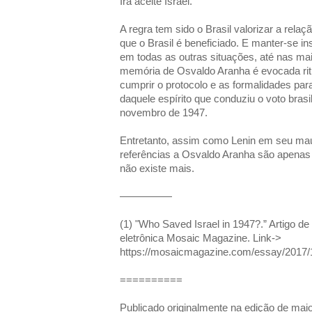
Irã aceite Israel.
A regra tem sido o Brasil valorizar a rel
que o Brasil é beneficiado. E manter-se in
em todas as outras situações, até nas mai
memória de Osvaldo Aranha é evocada rit
cumprir o protocolo e as formalidades par
daquele espírito que conduziu o voto brasi
novembro de 1947.
Entretanto, assim como Lenin em seu mau
referências a Osvaldo Aranha são apenas
não existe mais.
—————
(1) "Who Saved Israel in 1947?.” Artigo de
eletrônica Mosaic Magazine. Link->
https://mosaicmagazine.com/essay/2017/1
==========
Publicado originalmente na edição de ma