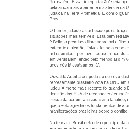
Jerusalém. Essa “interpretação” seria ap
pela ainda mais aberrante insistência da
judaica na Terra Prometida. E com o igual
Brasil.
O humor judaico é conhecido pelos traços
situações mais terríveis. Está bem retrat
è Bella, o premiado filme sobre pai e filh
extermínio alemão. Talvez fosse o caso e
antissemitas: “por favor, acusem-nos de 
em Jerusalém, então pelo menos assim v
anos nós já estávamos lá”.
Oswaldo Aranha despede-se de novo des
representante brasileiro vota na ONU em 
judeu. A morte mais recente foi quando o 
decisão dos EUA de reconhecer Jerusalém
Possuída por um antissionismo fanático, n
que o voto agredia os fundamentos dela p
manifestações brasileiras sobre o conflito.
Na teoria, o Brasil defende o princípio da 
exatamente temos a ver com onde os Es