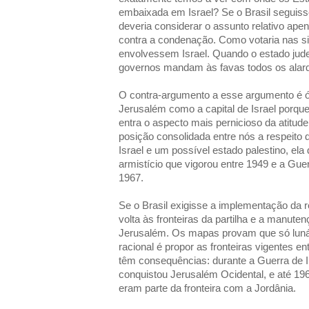
embaixada em Israel? Se o Brasil seguisse
deveria considerar o assunto relativo ape
contra a condenação. Como votaria nas si
envolvessem Israel. Quando o estado jud
governos mandam às favas todos os alard
O contra-argumento a esse argumento é ó
Jerusalém como a capital de Israel porque s
entra o aspecto mais pernicioso da atitude
posição consolidada entre nós a respeito d
Israel e um possível estado palestino, ela 
armistício que vigorou entre 1949 e a Gue
1967.
Se o Brasil exigisse a implementação da 
volta às fronteiras da partilha e a manuten
Jerusalém. Os mapas provam que só lunát
racional é propor as fronteiras vigentes 
têm consequências: durante a Guerra de I
conquistou Jerusalém Ocidental, e até 19
eram parte da fronteira com a Jordânia.