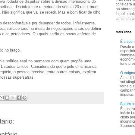
va rodada de disputas sobre a divisão internacional do
considera 
acíficas. Do início até a metade do século 20 resultaram
na abordage
Não significa que vai se repetir. Mas é bom ficar de olho.
Israel e pal
com indisfar
ão desconfortáveis por depender de todos. Infelizmente,
ssa ser acertado na mesa de negociações antes de definir
Mais lidas
 e os perdedores. Ou quais serão as novas esferas de
É a eco
Desde o 
do no braço.
especial
combina
econômi
nia política está no momento com quem propõe uma
forte pr
 Estados Unidos. Considerando que o polo dinâmico da
ócio, o pessoal precisa, entre outras coisas, explicar
O enigma
ossas supersafras.
À medid
vai ating
torneio a
campanha
impulso.
Batom na
É possív
Inácio L
custo pol
ário:
incondic
Supremo 
ntário