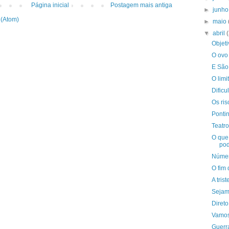
Página inicial
Postagem mais antiga
►
junh
 (Atom)
►
maio
▼
abril
Objeti
O ovo 
E São
O limi
Dific
Os ris
Pontin
Teatr
O que
po
Númer
O fim
A tris
Sejam
Direto
Vamos
Guerr