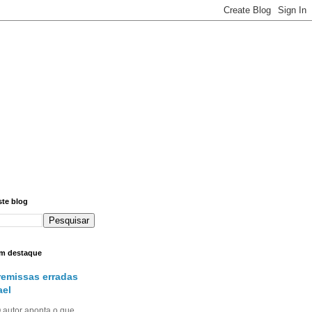
ste blog
m destaque
remissas erradas
ael
utor aponta o que