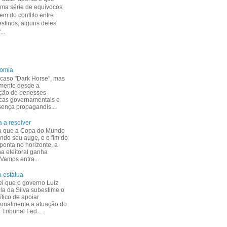
uma série de equívocos
m do conflito entre
estinos, alguns deles
...
nomia
caso "Dark Horse", mas
mente desde a
ção de benesses
cas governamentais e
esença propagandís...
 a resolver
a que a Copa do Mundo
indo seu auge, e o fim do
ponta no horizonte, a
 eleitoral ganha
 Vamos entra...
 estátua
el que o governo Luiz
ula da Silva subestime o
ítico de apoiar
ionalmente a atuação do
Tribunal Fed...