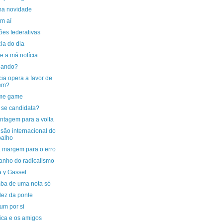
ma novidade
em aí
ões federativas
cia do dia
e a má notícia
uando?
cia opera a favor de
em?
me game
se candidata?
ntagem para a volta
são internacional do
balho
 margem para o erro
anho do radicalismo
a y Gasset
ba de uma nota só
dez da ponte
um por si
tica e os amigos