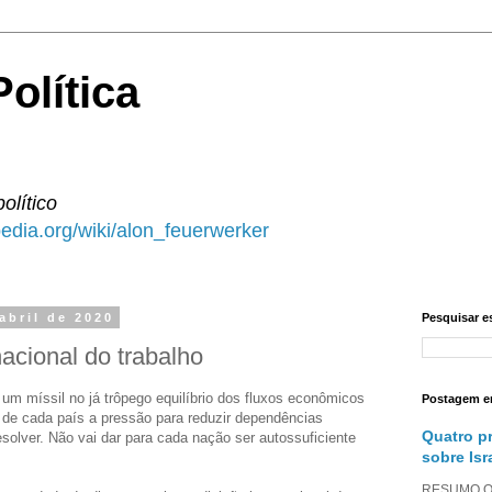
olítica
político
ipedia.org/wiki/alon_feuerwerker
 abril de 2020
Pesquisar e
nacional do trabalho
um míssil no já trôpego equilíbrio dos fluxos econômicos
Postagem e
o de cada país a pressão para reduzir dependências
Quatro p
solver. Não vai dar para cada nação ser autossuficiente
sobre Isr
RESUMO O a