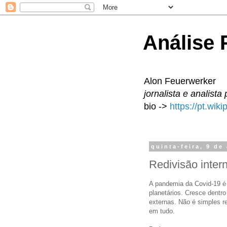
Análise P
Alon Feuerwerker
jornalista e analista 
bio ->
https://pt.wik
quinta-feira, 9 de
Redivisão inter
A pandemia da Covid-19 é 
planetários. Cresce dentr
externas. Não é simples re
em tudo.