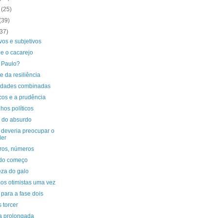
o
(25)
(39)
(37)
vos e subjetivos
e o cacarejo
 Paulo?
te da resiliência
uldades combinadas
cos e a prudência
hos políticos
o do absurdo
 deveria preocupar o
der
os, números
 do começo
teza do galo
os otimistas uma vez
 para a fase dois
 torcer
a prolongada