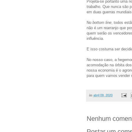
Projeta-se portanto uma no
trabalho. Que nunca são p
em duas guerras mundiais. 
No
bottom line
, todos est
não é um rearranjo que po
quem serão os vencedores
influência.
E isso costuma ser decidi
No nosso caso, a hegemo
acomodação na órbita dos
nossa economia é o agroneg
para quem vamos vender n
às
abril 09, 2020
Nenhum coment
Postar um come