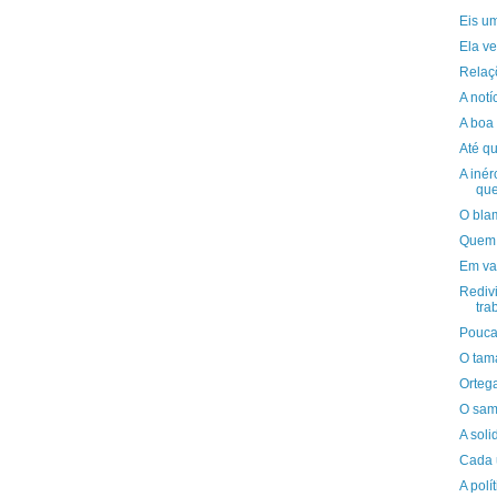
Eis u
Ela v
Relaç
A notí
A boa 
Até q
A inér
qu
O bla
Quem 
Em va
Redivi
tra
Pouca
O tam
Orteg
O sam
A soli
Cada 
A polí