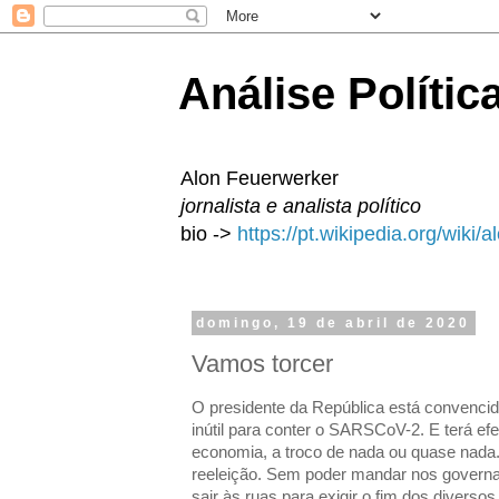
Análise Polític
Alon Feuerwerker
jornalista e analista político
bio ->
https://pt.wikipedia.org/wiki/
domingo, 19 de abril de 2020
Vamos torcer
O presidente da República está convencid
inútil para conter o SARSCoV-2. E terá ef
economia, a troco de nada ou quase nada
reeleição. Sem poder mandar nos governad
sair às ruas para exigir o fim dos diverso