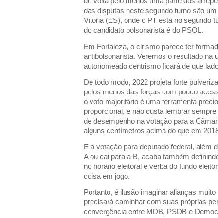
de volta pelo menos uma parte dos arrep
das disputas neste segundo turno são um 
Vitória (ES), onde o PT está no segundo t
do candidato bolsonarista é do PSOL.
Em Fortaleza, o cirismo parece ter formad
antibolsonarista. Veremos o resultado na 
autonomeado centrismo ficará de que lad
De todo modo, 2022 projeta forte pulveriza
pelos menos das forças com pouco acess
o voto majoritário é uma ferramenta preci
proporcional, e não custa lembrar sempre 
de desempenho na votação para a Câmar
alguns centímetros acima do que em 2018
E a votação para deputado federal, além de 
A ou cai para a B, acaba também definind
no horário eleitoral e verba do fundo elei
coisa em jogo.
Portanto, é ilusão imaginar alianças muit
precisará caminhar com suas próprias per
convergência entre MDB, PSDB e Democra