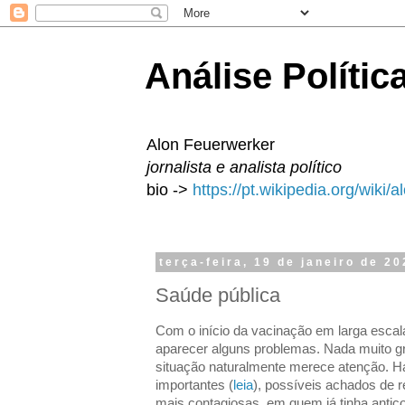
Análise Polític
Alon Feuerwerker
jornalista e analista político
bio ->
https://pt.wikipedia.org/wiki/
terça-feira, 19 de janeiro de 2
Saúde pública
Com o início da vacinação em larga esc
aparecer alguns problemas. Nada muito g
situação naturalmente merece atenção. Há
importantes (
leia
), possíveis achados de 
mais contagiosas, em quem já tinha antico