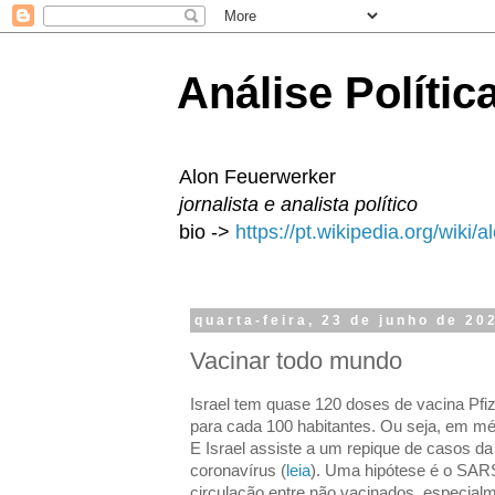
Análise Polític
Alon Feuerwerker
jornalista e analista político
bio ->
https://pt.wikipedia.org/wiki/
quarta-feira, 23 de junho de 20
Vacinar todo mundo
Israel tem quase 120 doses de vacina Pfiz
para cada 100 habitantes. Ou seja, em m
E Israel assiste a um repique de casos d
coronavírus (
leia
). Uma hipótese é o SARS
circulação entre não vacinados, especialm