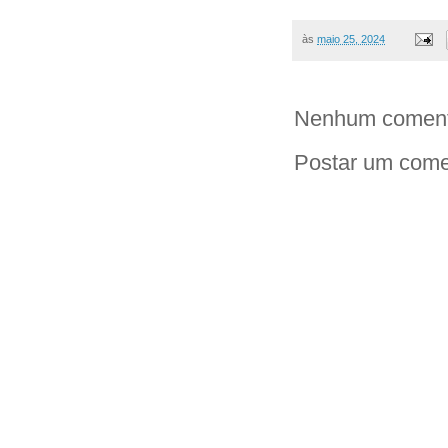
às
maio 25, 2024
Nenhum coment
Postar um come