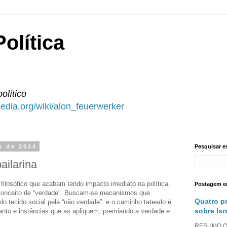
olítica
político
ipedia.org/wiki/alon_feuerwerker
o de 2024
Pesquisar e
ailarina
filosófico que acabam tendo impacto imediato na política.
Postagem e
conceito de “verdade”. Buscam-se mecanismos que
Quatro p
 tecido social pela “não verdade”, e o caminho tateado é
sobre Isr
anto e instâncias que as apliquem, premiando a verdade e
RESUMO O a