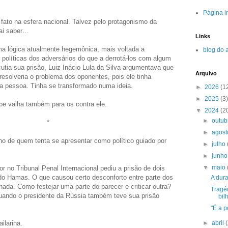
Página in
fato na esfera nacional. Talvez pelo protagonismo da
Vai saber…
Links
ma lógica atualmente hegemônica, mais voltada a
blog do 
s políticas dos adversários do que a derrotá-los com algum
utia sua prisão, Luiz Inácio Lula da Silva argumentava que
Arquivo
o resolveria o problema dos oponentes, pois ele tinha
a pessoa. Tinha se transformado numa ideia.
►
2026
(1
►
2025
(3)
be valha também para os contra ele.
▼
2024
(2
►
outu
*
►
agos
o de quem tenta se apresentar como político guiado por
►
julho
►
junh
▼
maio
 no Tribunal Penal Internacional pediu a prisão de dois
s do Hamas. O que causou certo desconforto entre parte dos
A dura
anada. Como festejar uma parte do parecer e criticar outra?
Tragé
uando o presidente da Rússia também teve sua prisão
bil
"É a p
►
abril
ilarina.