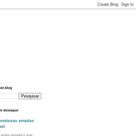
ste blog
m destaque
remissas erradas
ael
utor aponta o que