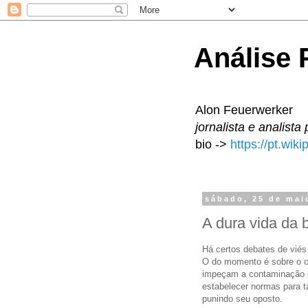
Análise P
Alon Feuerwerker
jornalista e analista 
bio ->
https://pt.wik
sábado, 25 de mai
A dura vida da b
Há certos debates de viés 
O do momento é sobre o 
impeçam a contaminação do
estabelecer normas para t
punindo seu oposto.