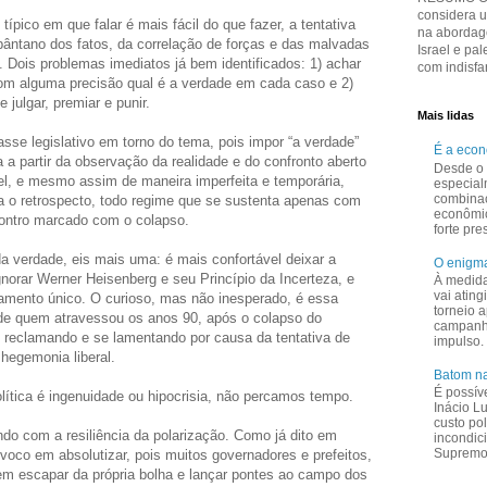
considera 
ípico em que falar é mais fácil do que fazer, a tentativa
na abordage
pântano dos fatos, da correlação de forças e das malvadas
Israel e pal
. Dois problemas imediatos já bem identificados: 1) achar
com indisfar
com alguma precisão qual é a verdade em cada caso e 2)
 julgar, premiar e punir.
Mais lidas
se legislativo em torno do tema, pois impor “a verdade”
É a eco
 a partir da observação da realidade e do confronto aberto
Desde o 
el, e mesmo assim de maneira imperfeita e temporária,
especial
combina
ra o retrospecto, todo regime que se sustenta apenas com
econômi
contro marcado com o colapso.
forte pr
a verdade, eis mais uma: é mais confortável deixar a
O enigma
ignorar Werner Heisenberg e seu Princípio da Incerteza, e
À medid
vai ating
amento único. O curioso, mas não inesperado, é essa
torneio a
de quem atravessou os anos 90, após o colapso do
campanha
, reclamando e se lamentando por causa da tentativa de
impulso.
 hegemonia liberal.
Batom na
É possív
lítica é ingenuidade ou hipocrisia, não percamos tempo.
Inácio L
custo pol
do com a resiliência da polarização. Como já dito em
incondic
Supremo 
voco em absolutizar, pois muitos governadores e prefeitos,
em escapar da própria bolha e lançar pontes ao campo dos