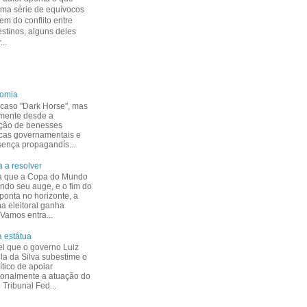
uma série de equívocos
m do conflito entre
estinos, alguns deles
...
nomia
caso "Dark Horse", mas
mente desde a
ção de benesses
cas governamentais e
esença propagandís...
 a resolver
a que a Copa do Mundo
indo seu auge, e o fim do
ponta no horizonte, a
 eleitoral ganha
 Vamos entra...
 estátua
el que o governo Luiz
ula da Silva subestime o
ítico de apoiar
ionalmente a atuação do
Tribunal Fed...