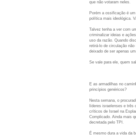
que não votaram neles.
Porém a ossificação é um 
política mais ideológica. 
Talvez tenha a ver com u
criminalizar ideias e açõe
uso da razão. Quando disc
retirá-lo de circulação nã
deixado de ser apenas um
Se vale para ele, quem sa
E as armadilhas no caminh
princípios genéricos?
Nesta semana, o procurador
líderes israelenses e trê
críticos de Israel na Espl
Complicado. Ainda mais q
decretada pelo TPI.
É mesmo dura a vida da ba