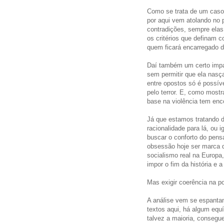
Como se trata de um caso t
por aqui vem atolando no 
contradições, sempre elas
os critérios que definam 
quem ficará encarregado de
Daí também um certo impas
sem permitir que ela nasça
entre opostos só é possív
pelo terror. E, como most
base na violência tem en
Já que estamos tratando d
racionalidade para lá, ou 
buscar o conforto do pens
obsessão hoje ser marca 
socialismo real na Europa
impor o fim da história e a
Mas exigir coerência na po
A análise vem se espantan
textos aqui, há algum equí
talvez a maioria, consegu