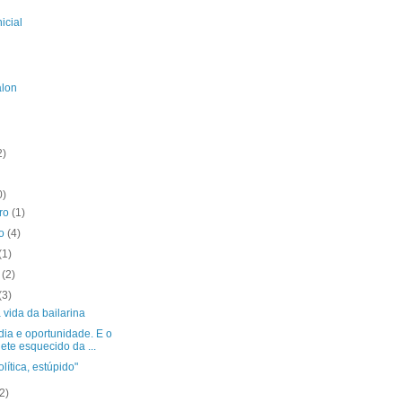
icial
alon
2)
0)
bro
(1)
to
(4)
(1)
o
(2)
(3)
 vida da bailarina
dia e oportunidade. E o
hete esquecido da ...
olítica, estúpido"
(2)