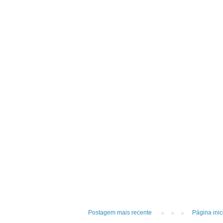
Postagem mais recente
Página inic