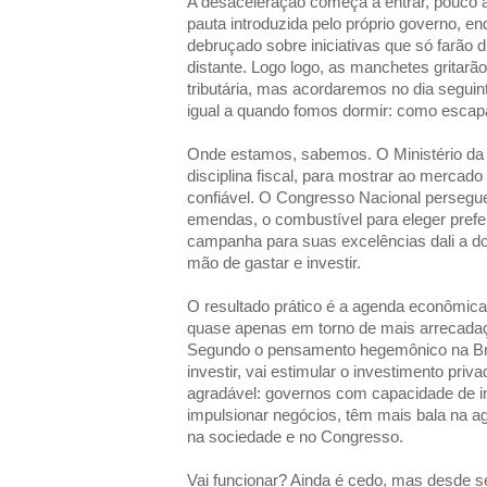
A desaceleração começa a entrar, pouco 
pauta introduzida pelo próprio governo, en
debruçado sobre iniciativas que só farão d
distante. Logo logo, as manchetes gritarã
tributária, mas acordaremos no dia seguin
igual a quando fomos dormir: como escapa
Onde estamos, sabemos. O Ministério da
disciplina fiscal, para mostrar ao mercado
confiável. O Congresso Nacional persegu
emendas, o combustível para eleger prefe
campanha para suas excelências dali a do
mão de gastar e investir.
O resultado prático é a agenda econômica 
quase apenas em torno de mais arrecadaç
Segundo o pensamento hegemônico na Bras
investir, vai estimular o investimento priva
agradável: governos com capacidade de in
impulsionar negócios, têm mais bala na agu
na sociedade e no Congresso.
Vai funcionar? Ainda é cedo, mas desde s