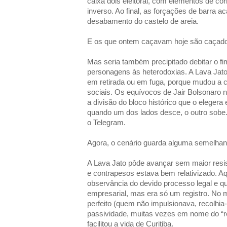
caixa dois eleitoral, com elementos de cor
inverso. Ao final, as forçações de barra a
desabamento do castelo de areia.
E os que ontem caçavam hoje são caçad
Mas seria também precipitado debitar o fi
personagens às heterodoxias. A Lava Jato 
em retirada ou em fuga, porque mudou a co
sociais. Os equívocos de Jair Bolsonaro n
a divisão do bloco histórico que o elegera
quando um dos lados desce, o outro sobe
o Telegram.
Agora, o cenário guarda alguma semelhan
A Lava Jato pôde avançar sem maior resis
e contrapesos estava bem relativizado. Aq
observância do devido processo legal e q
empresarial, mas era só um registro. No
perfeito (quem não impulsionava, recolhi
passividade, muitas vezes em nome do “r
facilitou a vida de Curitiba.