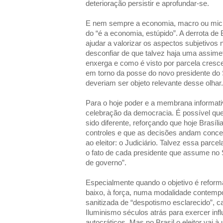
deterioração persistir e aprofundar-se.
E nem sempre a economia, macro ou micro
do “é a economia, estúpido”. A derrota de
ajudar a valorizar os aspectos subjetivos 
desconfiar de que talvez haja uma assime
enxerga e como é visto por parcela cresc
em torno da posse do novo presidente do
deveriam ser objeto relevante desse olhar.
Para o hoje poder e a membrana informati
celebração da democracia. É possível que
sido diferente, reforçando que hoje Brasíl
controles e que as decisões andam conce
ao eleitor: o Judiciário. Talvez essa parce
o fato de cada presidente que assume no 
de governo”.
Especialmente quando o objetivo é reform
baixo, à força, numa modalidade contem
sanitizada de “despotismo esclarecido”, 
Iluminismo séculos atrás para exercer in
autocráticos. Mas no Brasil o eleitor vai 