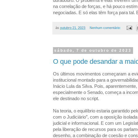
duradouro. O problema é elas viverem um
na correlação de forças, e há pouco estí
negociadas. E só elas têm força para tal. 
às
outubro 21, 2023
Nenhum comentário:
sábado, 7 de outubro de 2023
O que pode desandar a mai
Os últimos movimentos começaram a evi
institucional montado para a governabilid
Inácio Lula da Silva. Pois, aparentemente
especialmente o Senado, começa a incom
ele destinado no script.
Na teoria, o equilíbrio estaria garantido p
com o Judiciário”, com a oposição isolada
judicial e informacional. E com um Legisl
pela liberação de recursos para os parla
desenho, a combinação de coesão e consen