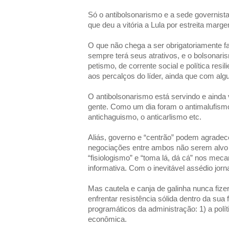
Só o antibolsonarismo e a sede governist
que deu a vitória a Lula por estreita marg
O que não chega a ser obrigatoriamente fa
sempre terá seus atrativos, e o bolsonari
petismo, de corrente social e política resil
aos percalços do líder, ainda que com alg
O antibolsonarismo está servindo e ainda 
gente. Como um dia foram o antimalufismo,
antichaguismo, o anticarlismo etc.
Aliás, governo e “centrão” podem agradec
negociações entre ambos não serem alvo
“fisiologismo” e “toma lá, dá cá” nos meca
informativa. Com o inevitável assédio jorn
Mas cautela e canja de galinha nunca fize
enfrentar resistência sólida dentro da sua 
programáticos da administração: 1) a políti
econômica.