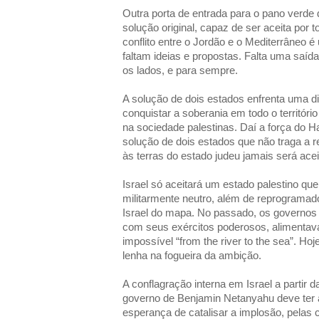
Outra porta de entrada para o pano verd
solução original, capaz de ser aceita por
conflito entre o Jordão e o Mediterrâneo é u
faltam ideias e propostas. Falta uma saíd
os lados, e para sempre.
A solução de dois estados enfrenta uma dif
conquistar a soberania em todo o territóri
na sociedade palestinas. Daí a força do
solução de dois estados que não traga a re
às terras do estado judeu jamais será acei
Israel só aceitará um estado palestino que
militarmente neutro, além de reprogramado
Israel do mapa. No passado, os governos n
com seus exércitos poderosos, alimenta
impossível “from the river to the sea”. Hoj
lenha na fogueira da ambição.
A conflagração interna em Israel a partir d
governo de Benjamin Netanyahu deve ter
esperança de catalisar a implosão, pelas 