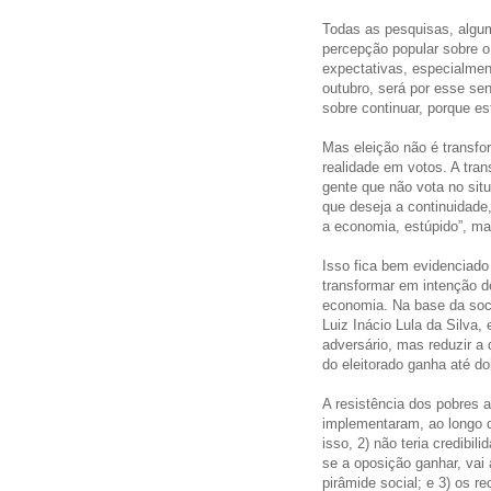
Todas as pesquisas, algu
percepção popular sobre 
expectativas, especialme
outubro, será por esse sen
sobre continuar, porque es
Mas eleição não é transfo
realidade em votos. A tran
gente que não vota no si
que deseja a continuidade
a economia, estúpido”, ma
Isso fica bem evidenciado 
transformar em intenção d
economia. Na base da soci
Luiz Inácio Lula da Silva,
adversário, mas reduzir a
do eleitorado ganha até do
A resistência dos pobres 
implementaram, ao longo d
isso, 2) não teria credibil
se a oposição ganhar, va
pirâmide social; e 3) os r