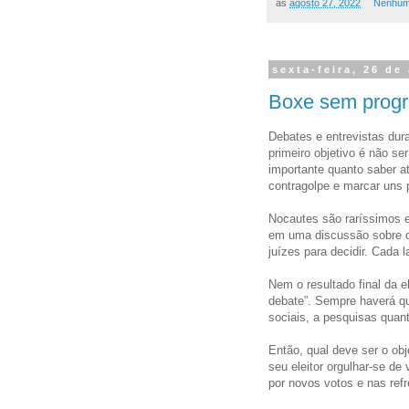
às
agosto 27, 2022
Nenhum
sexta-feira, 26 de
Boxe sem prog
Debates e entrevistas dur
primeiro objetivo é não se
importante quanto saber a
contragolpe e marcar uns 
Nocautes são raríssimos em
em uma discussão sobre 
juízes para decidir. Cada l
Nem o resultado final da e
debate”. Sempre haverá qu
sociais, a pesquisas quant
Então, qual deve ser o obj
seu eleitor orgulhar-se de
por novos votos e nas refr