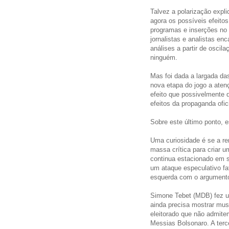
Talvez a polarização expl
agora os possíveis efeito
programas e inserções no 
jornalistas e analistas en
análises a partir de oscil
ninguém.
Mas foi dada a largada das
nova etapa do jogo a aten
efeito que possivelmente 
efeitos da propaganda ofi
Sobre este último ponto, 
Uma curiosidade é se a ren
massa crítica para criar 
continua estacionado em s
um ataque especulativo fat
esquerda com o argumento 
Simone Tebet (MDB) fez u
ainda precisa mostrar mus
eleitorado que não admite
Messias Bolsonaro. A terc