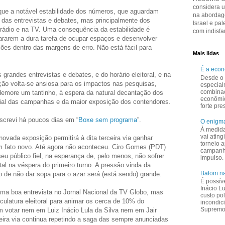
considera 
ique a notável estabilidade dos números, que aguardam
na abordage
s das entrevistas e debates, mas principalmente dos
Israel e pal
rádio e na TV. Uma consequência da estabilidade é
com indisfar
cararem a dura tarefa de ocupar espaços e desenvolver
ações dentro das margens de erro. Não está fácil para
Mais lidas
É a eco
 grandes entrevistas e debates, e do horário eleitoral, e na
Desde o 
ção volta-se ansiosa para os impactos nas pesquisas,
especial
combina
demore um tantinho, à espera da natural decantação dos
econômi
cial das campanhas e da maior exposição dos contendores.
forte pr
escrevi há poucos dias em “
Boxe sem programa
”.
O enigma
À medid
vai ating
ovada exposição permitirá à dita terceira via ganhar
torneio a
um fato novo. Até agora não aconteceu. Ciro Gomes (PDT)
campanha
eu público fiel, na esperança de, pelo menos, não sofrer
impulso.
al na véspera do primeiro turno. A pressão vinda da
Batom na
de não dar sopa para o azar será (está sendo) grande.
É possív
Inácio L
ma boa entrevista no Jornal Nacional da TV Globo, mas
custo pol
culatura eleitoral para animar os cerca de 10% do
incondic
Supremo 
m votar nem em Luiz Inácio Lula da Silva nem em Jair
eira via continua repetindo a saga das sempre anunciadas