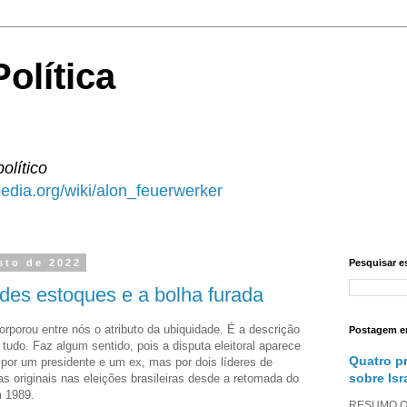
olítica
político
ipedia.org/wiki/alon_feuerwerker
sto de 2022
Pesquisar e
ndes estoques e a bolha furada
corporou entre nós o atributo da ubiquidade. É a descrição
Postagem e
 tudo. Faz algum sentido, pois a disputa eleitoral aparece
Quatro p
or um presidente e um ex, mas por dois líderes de
sobre Isr
s originais nas eleições brasileiras desde a retomada do
m 1989.
RESUMO O a