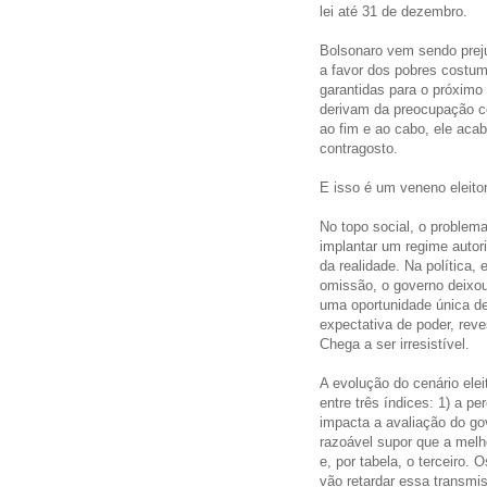
lei até 31 de dezembro.
Bolsonaro vem sendo prej
a favor dos pobres costum
garantidas para o próximo 
derivam da preocupação co
ao fim e ao cabo, ele acab
contragosto.
E isso é um veneno eleitor
No topo social, o problem
implantar um regime autori
da realidade. Na política,
omissão, o governo deixou 
uma oportunidade única de
expectativa de poder, rev
Chega a ser irresistível.
A evolução do cenário ele
entre três índices: 1) a p
impacta a avaliação do go
razoável supor que a melh
e, por tabela, o terceiro
vão retardar essa transmi