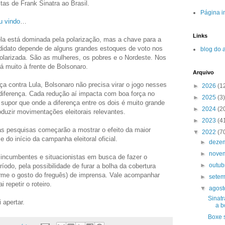
tas de Frank Sinatra ao Brasil.
Página in
u vindo
…
Links
la está dominada pela polarização, mas a chave para a
ndidato depende de alguns grandes estoques de voto nos
blog do 
polarizada. São as mulheres, os pobres e o Nordeste. Nos
tá muito à frente de Bolsonaro.
Arquivo
nça contra Lula, Bolsonaro não precisa virar o jogo nesses
►
2026
(1
 diferença. Cada redução aí impacta com boa força no
►
2025
(3)
 supor que onde a diferença entre os dois é muito grande
►
2024
(2
oduzir movimentações eleitorais relevantes.
►
2023
(4
s pesquisas começarão a mostrar o efeito da maior
▼
2022
(7
 do início da campanha eleitoral oficial.
►
deze
►
nove
 incumbentes e situacionistas em busca de fazer o
►
outu
odo, pela possibilidade de furar a bolha da cobertura
forme o gosto do freguês) de imprensa. Vale acompanhar
►
sete
 repetir o roteiro.
▼
agos
Sinatr
 apertar.
a b
Boxe 