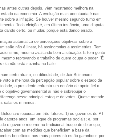
mas antes outras depois, vêm mostrando melhora na
o estado da economia. A evolução mais acentuada é nas
nte sobre a inflação. Se houver mesmo segundo turno em
timento. Toda eleição é, em última instância, uma disputa
tá dando certo, ou mudar, porque está dando errado.
rmação automática de percepções objetivas sobre a
smissão não é linear, há assincronias e assimetrias. Tem
tuacionismo, mesmo avaliando bem a situação. E tem gente
, mesmo reprovando o trabalho de quem ocupa o poder. “É
s ela não está sozinha no baile.
num certo atraso, ou dificuldade, de Jair Bolsonaro
e voto a melhora da percepção popular sobre o estado da
edade, o presidente enfrenta um cenário de apoio fiel a
 e o objetivo governamental aí não é sobrepujar o
 diferença nesse principal estoque de votos. Quase metade
is salários mínimos.
a Bolsonaro repousa em três fatores: 1) os governos do PT
e catorze anos, um leque de programas sociais; e, por
idade o governo recorrer ao tradicional truque de dizer que,
i acabar com as medidas que beneficiam a base da
ecentes benefícios aos mais pobres só estão garantidos por