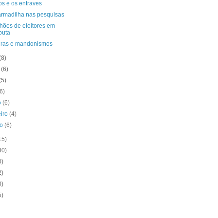
os e os entraves
rmadilha nas pesquisas
hões de eleitores em
puta
iras e mandonismos
(8)
o
(6)
(5)
(6)
o
(6)
eiro
(4)
ro
(6)
15)
80)
0)
2)
0)
5)