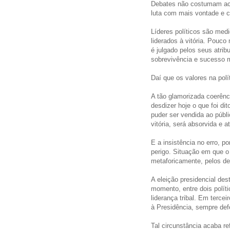
Debates não costumam aca
luta com mais vontade e c
Líderes políticos são med
liderados à vitória. Pouc
é julgado pelos seus atrib
sobrevivência e sucesso m
Daí que os valores na polí
A tão glamorizada coerênc
desdizer hoje o que foi d
puder ser vendida ao públ
vitória, será absorvida e 
E a insistência no erro, p
perigo. Situação em que o l
metaforicamente, pelos de
A eleição presidencial des
momento, entre dois polít
liderança tribal. Em terc
à Presidência, sempre def
Tal circunstância acaba r