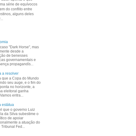
uma série de equívocos
m do conflito entre
estinos, alguns deles
...
nomia
caso "Dark Horse", mas
mente desde a
ção de benesses
cas governamentais e
esença propagandís...
 a resolver
a que a Copa do Mundo
indo seu auge, e o fim do
ponta no horizonte, a
 eleitoral ganha
 Vamos entra...
 estátua
el que o governo Luiz
ula da Silva subestime o
ítico de apoiar
ionalmente a atuação do
Tribunal Fed...