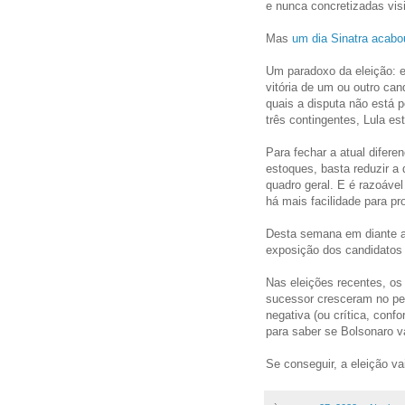
e nunca concretizadas visi
Mas
um dia Sinatra acabo
Um paradoxo da eleição: e
vitória de um ou outro ca
quais a disputa não está 
três contingentes, Lula es
Para fechar a atual difere
estoques, basta reduzir a
quadro geral. E é razoável
há mais facilidade para pr
Desta semana em diante a
exposição dos candidatos e
Nas eleições recentes, os
sucessor cresceram no perí
negativa (ou crítica, con
para saber se Bolsonaro vai
Se conseguir, a eleição vai