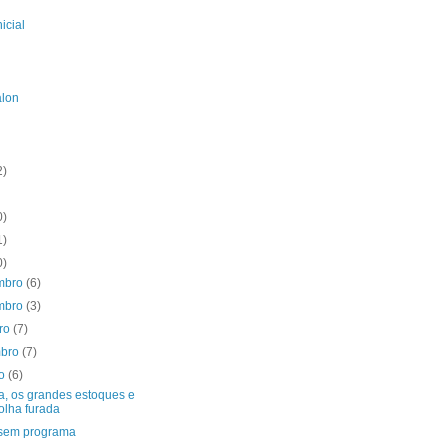
icial
alon
2)
0)
1)
0)
mbro
(6)
mbro
(3)
bro
(7)
mbro
(7)
to
(6)
a, os grandes estoques e
olha furada
sem programa