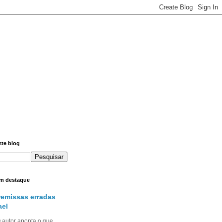
ste blog
m destaque
remissas erradas
ael
utor aponta o que