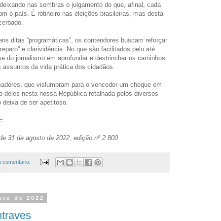
r, deixando nas sombras o julgamento do que, afinal, cada
m o país. É rotineiro nas eleições brasileiras, mas desta
cerbado.
ns ditas “programáticas”, os contendores buscam reforçar
eparo” e clarividência. No que são facilitados pelo até
se do jornalismo em aprofundar e destrinchar os caminhos
s assuntos da vida prática dos cidadãos.
xeadores, que vislumbram para o vencedor um cheque em
ão deles nesta nossa República retalhada pelos diversos
 deixa de ser apetitoso.
=
 de 31 de agosto de 2022, edição nº 2.800
 comentário:
sto de 2022
ntraves