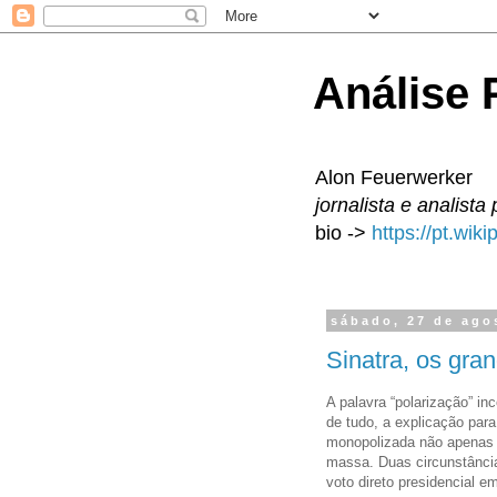
Análise P
Alon Feuerwerker
jornalista e analista 
bio ->
https://pt.wik
sábado, 27 de ago
Sinatra, os gra
A palavra “polarização” in
de tudo, a explicação para
monopolizada não apenas p
massa. Duas circunstância
voto direto presidencial e