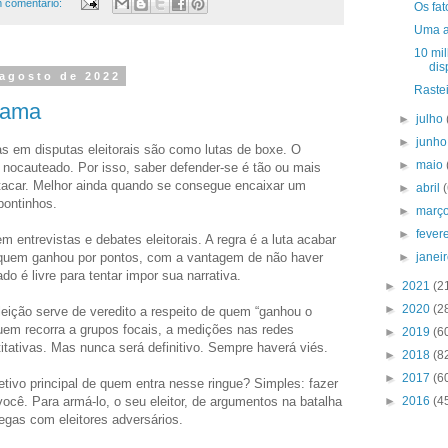
 comentário:
Os fat
Uma a
10 mil
dis
 agosto de 2022
Raste
rama
►
julho
►
junh
as em disputas eleitorais são como lutas de boxe. O
►
maio
r nocauteado. Por isso, saber defender-se é tão ou mais
tacar. Melhor ainda quando se consegue encaixar um
►
abril
pontinhos.
►
març
►
fever
 entrevistas e debates eleitorais. A regra é a luta acabar
►
janei
quem ganhou por pontos, com a vantagem de não haver
ado é livre para tentar impor sua narrativa.
►
2021
(2
►
2020
(2
leição serve de veredito a respeito de quem “ganhou o
em recorra a grupos focais, a medições nas redes
►
2019
(6
itativas. Mas nunca será definitivo. Sempre haverá viés.
►
2018
(8
►
2017
(6
etivo principal de quem entra nesse ringue? Simples: fazer
►
2016
(4
 você. Para armá-lo, o seu eleitor, de argumentos na batalha
egas com eleitores adversários.