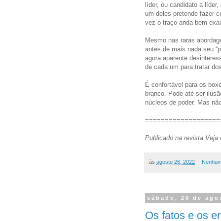
líder, ou candidato a líde
um deles pretende fazer co
vez o traço anda bem exa
Mesmo nas raras abordage
antes de mais nada seu “pr
agora aparente desinteres
de cada um para tratar do
É confortável para os bo
branco. Pode até ser ilus
núcleos de poder. Mas não
===================
Publicado na revista Veja
às
agosto 26, 2022
Nenhum
sábado, 20 de ago
Os fatos e os e