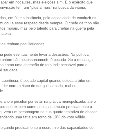
bar em nocautes, mas eleições sim. E o exército que
onvicção tem um “plus a mais” na busca da vitória.
idos, em última instância, pela capacidade de conduzir os
o mudou a esse respeito desde sempre. O chefe da tribo não
utos morais, mas pelo talento para chefiar na guerra pela
aterial.
tica tenham peculiaridades.
ia pode eventualmente levar a desastres. Na política,
ito ontem não necessariamente é pecado. Se a mudança
ico como uma alteração de rota indispensável para a
até saudada.
or coerência, é pecado capital quando coloca a tribo em
íder corre o risco de ser guilhotinado, real ou
le.
te ano é peculiar por estar na prática monopolizada, até o
icos que exibem como principal atributo precisamente a
eiro, vem um personagem na sua quarta tentativa de chegar
endendo uma fatia em torno de 10% do voto válido.
eforçando precisamente o escrutínio das capacidades do