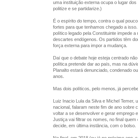
uma instituição externa ocupa o lugar dos p
politize e se partidarize.)
É o espírito do tempo, contra o qual pouc
fortes para que tenhamos chegado a isso. 
político legado pela Constituinte impede 
descartes endógenos. Os partidos têm do
força externa para impor a mudança.
Daí que o debate hoje esteja centrado nã
política pretende dar ao país, mas na dú
Planalto estará denunciado, condenado ou
anos.
Mas dois políticos, pelo menos, já perceb
Luiz Inacio Lula da Silva e Michel Temer, 
nacional, falaram neste fim de ano sobre 
voltar a se desenvolver e gerar emprego e
Justiça vai filtrar os nomes, no final quem d
decide, em última instância, com o bolso.
No final, em 2018 (ou já no próximo ano, 