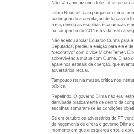
Não são animaizinhos fofos atrás de um a
Dilma Rousseff caiu porque em certo mom
poder quando a correlação de forças se 
a ela, devido às escolhas econômicas e ao
na campanha de 2014 e a vida real na seq
Não aceitou apoiar Eduardo Cunha para a
Deputados, perdeu a eleição para ele e dep
“decorativo” com o vice Michel Temer. E 
sobrevivência mútua com Cunha. E não d
aparelhos estatais de coerção, que event
adversários recuar.
Tampouco reunia massa crítica nos instr
pública.
Repetindo. O governo Dilma não era “estrei
derrubada praticamente de dentro da com
escolhas somaram-se às condições objeti
Se em outubro os adversários do PT ven
de hegemonia de direita o governo Dilma c
momento em que a esquerda errou e abriu