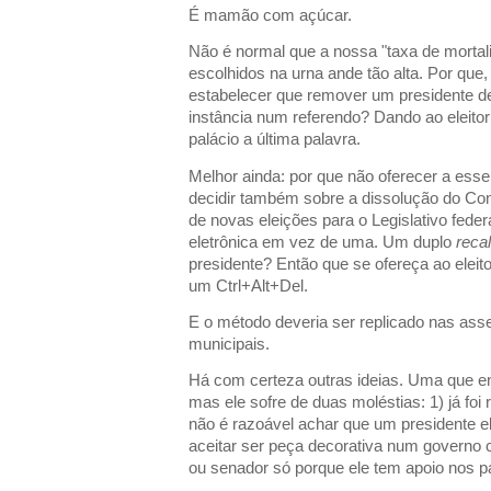
É mamão com açúcar.
Não é normal que a nossa "taxa de mortali
escolhidos na urna ande tão alta. Por que
estabelecer que remover um presidente de
instância num referendo? Dando ao eleitor
palácio a última palavra.
Melhor ainda: por que não oferecer a esse
decidir também sobre a dissolução do Co
de novas eleições para o Legislativo fede
eletrônica em vez de uma. Um duplo
recal
presidente? Então que se ofereça ao eleit
um Ctrl+Alt+Del.
E o método deveria ser replicado nas as
municipais.
Há com certeza outras ideias. Uma que en
mas ele sofre de duas moléstias: 1) já foi r
não é razoável achar que um presidente e
aceitar ser peça decorativa num governo
ou senador só porque ele tem apoio nos p