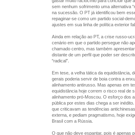
gastar muito raciocínio para concluir que
sem nenhum sofrimento uma alternativa “n
na sucessão. O PT já identificou bem esse
repaginar-se como um partido social-dem
ajustes em sua linha de política exterior fa
Ainda em relação ao PT, a crise russo-uc
cenário em que o partido persegue não ape
chamado centro, mas também apresentar
distante de um perfil que poder ser descr
“radical”.
Em tese, a velha tática da equidistância, do
gerais poderia servir de boia contra a en
alinhamento antirusso. Mas apenas em tese
equidistância hoje correm o risco real de
alinhamento pró-Moscou. O esforço dos a
pública por estes dias chega a ser inédi
que criticavam as tendências antichinesas 
externa, e pediam pragmatismo, hoje exige
Brasil com a Rússia.
O que não deve espantar, pois é apenas po