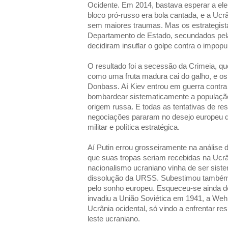
Ocidente. Em 2014, bastava esperar a elei
bloco pró-russo era bola cantada, e a Ucr
sem maiores traumas. Mas os estrategist
Departamento de Estado, secundados pela
decidiram insuflar o golpe contra o impopu
O resultado foi a secessão da Crimeia, qu
como uma fruta madura cai do galho, e o
Donbass. Aí Kiev entrou em guerra contr
bombardear sistematicamente a população c
origem russa. E todas as tentativas de r
negociações pararam no desejo europeu d
militar e política estratégica.
Aí Putin errou grosseiramente na análise 
que suas tropas seriam recebidas na Ucrâ
nacionalismo ucraniano vinha de ser sist
dissolução da URSS. Subestimou também 
pelo sonho europeu. Esqueceu-se ainda 
invadiu a União Soviética em 1941, a Weh
Ucrânia ocidental, só vindo a enfrentar r
leste ucraniano.