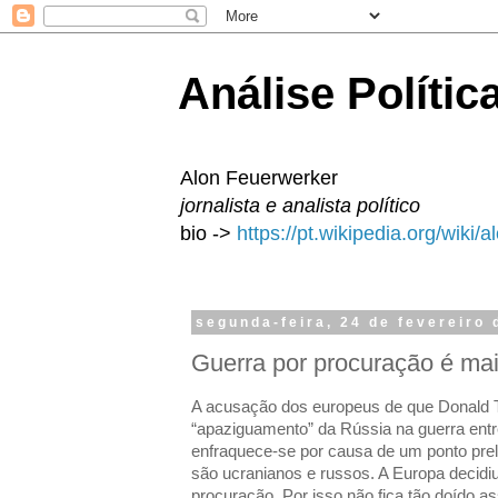
Análise Polític
Alon Feuerwerker
jornalista e analista político
bio ->
https://pt.wikipedia.org/wiki/
segunda-feira, 24 de fevereiro
Guerra por procuração é mais
A acusação dos europeus de que Donald T
“apaziguamento” da Rússia na guerra entr
enfraquece-se por causa de um ponto pre
são ucranianos e russos. A Europa decidiu
procuração. Por isso não fica tão doído a