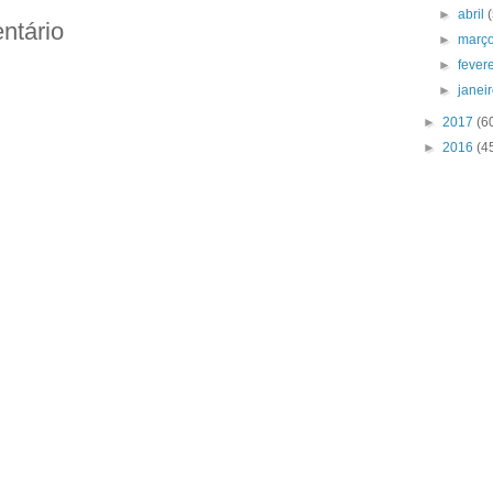
►
abril
ntário
►
març
►
fever
►
janei
►
2017
(6
►
2016
(4