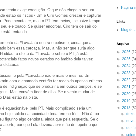
Página in
essa teoria exige execução. O que não chega a ser um
nde estão os riscos? Um é Ciro Gomes crescer e capturar
sta. Pode acontecer, mas o PT tem meios, inclusive tempo
Links
 seu eleitorado. Se quiser encorpar, Ciro tem de sair do
blog do 
e está tentando.
cimento da #LavaJato contra o petismo, ainda que a
Arquivo
ado bem essa carcaça. Mas, a não ser que surja algo
►
2026
(1
 Haddad, o efeito da #LavaJato sobre o PT já está
►
2025
(3)
, potenciais fatos novos gerados no âmbito dela talvez
ndidaturas.
►
2024
(2
►
2023
(4
entusiasmo pela #LavaJato não é mais o mesmo. Um
►
2022
(7
ckmin com o chamado centrão ter recebido apenas críticas
da de indignação que se produziria em outros tempos, e se
►
2021
(2
gens. Mas convém ficar de olho. Se o vento mudar de
►
2020
(2
o Dias estão na pista.
►
2019
(6
▼
2018
(8
no é equacionável pelo PT. Mais complicado seria um
o hoje sólido na sociedade teria terreno fértil. Não à toa
►
deze
u figurino algo centrista, ainda que pela esquerda. Se o
►
nove
a aberto, por que Lula deveria abrir mão de repetir o que
►
outu
?
►
sete