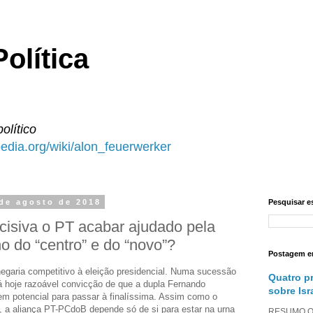
olítica
político
ipedia.org/wiki/alon_feuerwerker
 de agosto de 2018
Pesquisar e
cisiva o PT acabar ajudado pela
 do “centro” e do “novo”?
Postagem e
hegaria competitivo à eleição presidencial. Numa sucessão
Quatro p
á hoje razoável convicção de que a dupla Fernando
sobre Isr
m potencial para passar à finalíssima. Assim como o
 a aliança PT-PCdoB depende só de si para estar na urna
RESUMO O a