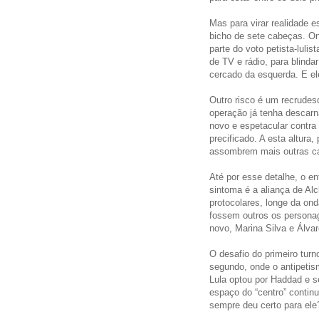
Mas para virar realidade 
bicho de sete cabeças. O
parte do voto petista-luli
de TV e rádio, para blindar
cercado da esquerda. E el
Outro risco é um recrudes
operação já tenha descarn
novo e espetacular contra
precificado. A esta altura
assombrem mais outras ca
Até por esse detalhe, o 
sintoma é a aliança de Al
protocolares, longe da on
fossem outros os persona
novo, Marina Silva e Álvar
O desafio do primeiro tur
segundo, onde o antipetism
Lula optou por Haddad e se
espaço do “centro” continu
sempre deu certo para ele