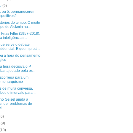
to
(9)
4, ou 5, permanecerem
petitivos?
térios do tempo. O muito
po de Alckmin na...
 Frias Filho (1957-2018):
 inteligência s...
que serve o debate
sidencial. E quem preci...
u a hora do pensamento
gico
a hora decisiva o PT
bar ajudado pela es...
escorrega para um
omonarquismo
s de muita conversa,
bou o intervalo para ...
no Geisel ajuda a
ender problemas do
i...
(6)
o
(9)
(10)