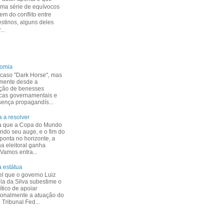
uma série de equívocos
m do conflito entre
estinos, alguns deles
...
nomia
caso "Dark Horse", mas
mente desde a
ção de benesses
cas governamentais e
esença propagandís...
 a resolver
a que a Copa do Mundo
indo seu auge, e o fim do
ponta no horizonte, a
 eleitoral ganha
 Vamos entra...
 estátua
el que o governo Luiz
ula da Silva subestime o
ítico de apoiar
ionalmente a atuação do
Tribunal Fed...