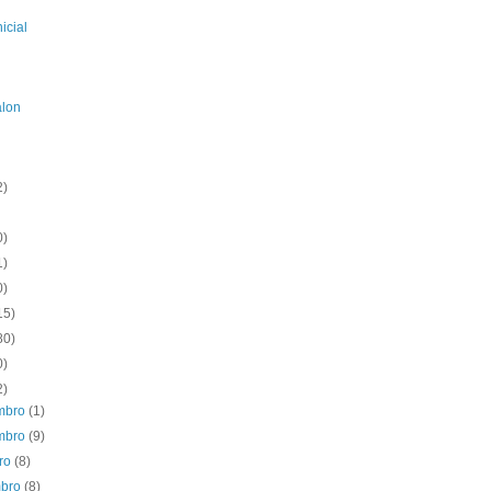
icial
alon
2)
0)
1)
0)
15)
80)
0)
2)
mbro
(1)
mbro
(9)
bro
(8)
mbro
(8)