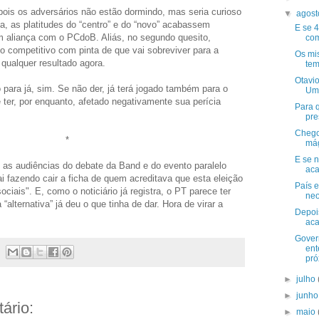
 pois os adversários não estão dormindo, mas seria curioso
▼
agos
a, as platitudes do “centro” e do “novo” acabassem
E se 
m aliança com o PCdoB. Aliás, no segundo quesito,
com
o competitivo com pinta de que vai sobreviver para a
Os mis
qualquer resultado agora.
tem
Otavio
 para já, sim. Se não der, já terá jogado também para o
Uma
e ter, por enquanto, afetado negativamente sua perícia
Para 
pre
Chego
*
má
E se n
e as audiências do debate da Band e do evento paralelo
aca
vai fazendo cair a ficha de quem acreditava que esta eleição
País 
ociais". E, como o noticiário já registra, o PT parece ter
ne
alternativa” já deu o que tinha de dar. Hora de virar a
Depoi
aca
Gover
ent
próx
►
julho
►
junh
ário:
►
maio