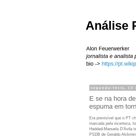
Análise P
Alon Feuerwerker
jornalista e analista 
bio ->
https://pt.wik
segunda-feira, 13
E se na hora de
espuma em torno
Era previsível que o PT c
marcada pela incerteza, h
Haddad-Manuela D’Ávila te
PSDB de Geraldo Alckmin,