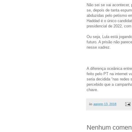
Não sei se vai acontecer,
se, depois de tanta espum
abduzidas pelo petismo e
Haddad é o único candidat
presidencial de 2022, com 
Ou seja, Lula está jogando
futuro. A prisão não parec
nesse xadrez.
A diferença oceânica entr
feito pelo PT na internet 
seria decidida “nas redes s
percebido que a campanha “
chave.
às
agosto 13, 2018
Nenhum coment