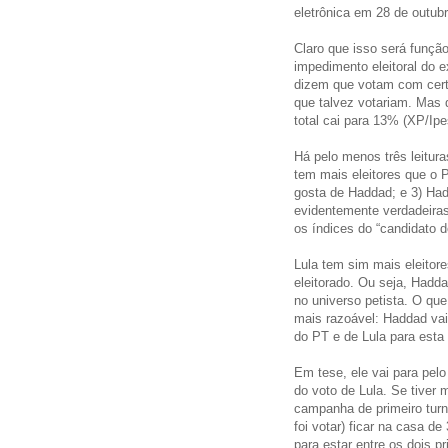
eletrônica em 28 de outubr
Claro que isso será funçã
impedimento eleitoral do 
dizem que votam com cert
que talvez votariam. Mas
total cai para 13% (XP/Ipe
Há pelo menos três leitura
tem mais eleitores que o 
gosta de Haddad; e 3) Ha
evidentemente verdadeiras
os índices do “candidato 
Lula tem sim mais eleitor
eleitorado. Ou seja, Hadd
no universo petista. O qu
mais razoável: Haddad va
do PT e de Lula para esta 
Em tese, ele vai para pel
do voto de Lula. Se tiver 
campanha de primeiro turn
foi votar) ficar na casa 
para estar entre os dois pr