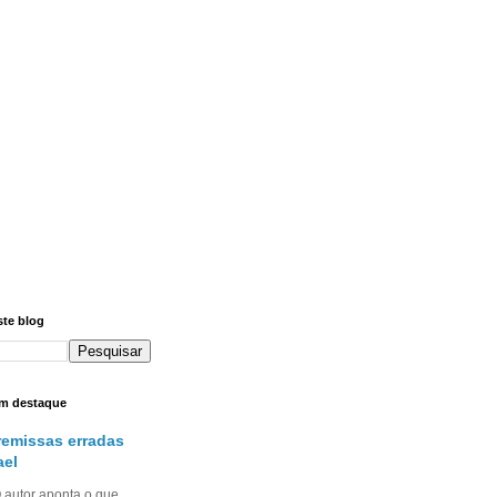
ste blog
m destaque
remissas erradas
ael
utor aponta o que