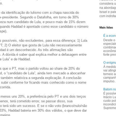
o.
considera 
na abordage
Israel e pal
o da identificação do lulismo com a chapa nascida do
com indisfar
ex-presidente. Segundo o Datafolha, em torno de 30%
eza num candidato de Lula, e pouco mais de 15% dizem
 quando Haddad é apontado como esse candidato o número
Mais lidas
spe).
É a eco
Desde o 
s possíveis, não excludentes, para essa diferença: 1) Lula
especial
PT; 2) O eleitor que gosta de Lula não necessariamente
combina
ddad é um desconhecido. As três afirmações são
econômi
. A dúvida é saber qual explica melhor a defasagem entre
forte pr
de Lula” e de Haddad.
O enigma
À medid
es que o PT, mas o partido voltou ao share de 20% do
vai ating
ad, o “candidato de Lula”, ainda tem mercado a abocanhar
torneio a
e também relativiza a segunda explicação. A conclusão
campanha
impulso.
i subir conforme for ficando mais conhecido como o nome
corrida.
Batom na
É possív
o menos uns 20%, a preferência pelo PT e uns dois terços
Inácio L
custo pol
menos, terá cometido erros; se passar disso, sua
incondic
o terá sido um sucesso. E se o não voto (branco/nulo/não
Supremo 
de 33%, Haddad bateria em 30% dos válidos, o que deve dar
imeiros.