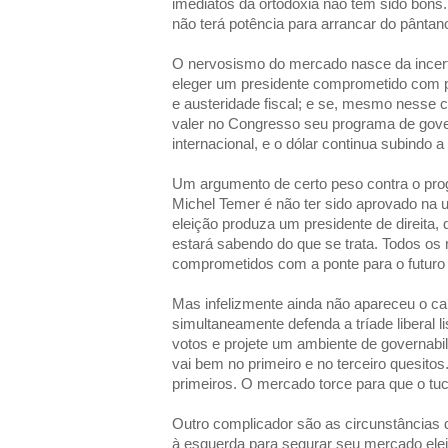
imediatos da ortodoxia não têm sido bons.
não terá potência para arrancar do pântan
O nervosismo do mercado nasce da incerte
eleger um presidente comprometido com 
e austeridade fiscal; e se, mesmo nesse ca
valer no Congresso seu programa de gover
internacional, e o dólar continua subindo a 
Um argumento de certo peso contra o pr
Michel Temer é não ter sido aprovado na 
eleição produza um presidente de direita, d
estará sabendo do que se trata. Todos o
comprometidos com a ponte para o futuro 
Mas infelizmente ainda não apareceu o ca
simultaneamente defenda a tríade liberal 
votos e projete um ambiente de governabi
vai bem no primeiro e no terceiro quesitos
primeiros. O mercado torce para que o tu
Outro complicador são as circunstâncias 
à esquerda para segurar seu mercado elei