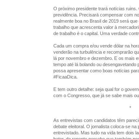
O próximo presidente trará notícias ruins.
previdência. Precisará compensar com notí
realmente boa no Brasil de 2019 será que
trabalho que acrescenta valor à mercadori
de trabalho é o capital. Uma verdade contra
Cada um compra e/ou vende dólar na hora
venderão na turbulência e recomprarão qu
lá por novembro e dezembro. E os mais e
tempo até lá bolando ou desengavetando 
possa apresentar como boas notícias par
#FicaaDica.
E tem outro detalhe: seja qual for o gover
com o Congresso, que já se sabe mais o
*
As entrevistas com candidatos têm parec
debate eleitoral. O jornalista coloca-se na
entrevistado. Mas tudo na vida tem dois
bater, de repente percebe que também pode