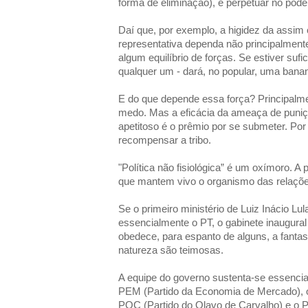
forma de eliminação), e perpetuar no poder
Daí que, por exemplo, a higidez da assi
representativa dependa não principalment
algum equilíbrio de forças. Se estiver sufi
qualquer um - dará, no popular, uma banan
E do que depende essa força? Principalm
medo. Mas a eficácia da ameaça de puniç
apetitoso é o prêmio por se submeter. Por
recompensar a tribo.
"Política não fisiológica” é um oxímoro. A po
que mantem vivo o organismo das relaçõe
Se o primeiro ministério de Luiz Inácio Lu
essencialmente o PT, o gabinete inaugura
obedece, para espanto de alguns, a fantasia
natureza são teimosas.
A equipe do governo sustenta-se essencia
PEM (Partido da Economia de Mercado), o 
POC (Partido do Olavo de Carvalho) e o PL