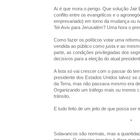
Aí é que mora o perigo. Que solução Jair 
conflito entre os evangélicos e o agroneg
empresariado) em torno da mudança ou n
Tel-Aviv para Jerusalém? Uma hora o presi
Como fazer os políticos votar uma reform
vendida ao público como justa e ao mes
parte, as condições privilegiadas dos seg
decisivos para a eleição do atual presiden
A lista só vai crescer com o passar do t
presidente dos Estados Unidos talvez se 
da Terra, mas não passava mesmo era de 
Organizando um tráfego mais ou menos c
trânsito.
E tudo feito de um jeito de que possa ser 
*
Solavancos são normais, mas a quantidade 
governo. O primeiro impulso é dizer que 