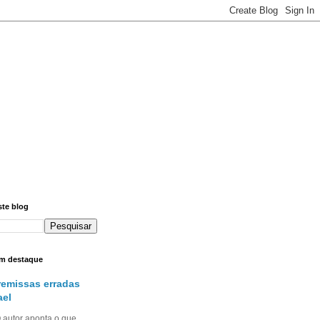
ste blog
m destaque
remissas erradas
ael
utor aponta o que