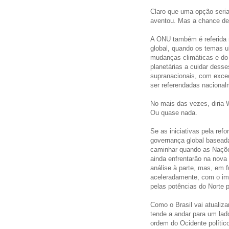
Claro que uma opção seri
aventou. Mas a chance de 
A ONU também é referida 
global, quando os temas u
mudanças climáticas e do 
planetárias a cuidar dess
supranacionais, com exce
ser referendadas naciona
No mais das vezes, diria 
Ou quase nada.
Se as iniciativas pela re
governança global basead
caminhar quando as Naçõe
ainda enfrentarão na nova
análise à parte, mas, em
aceleradamente, com o imp
pelas potências do Norte p
Como o Brasil vai atualiz
tende a andar para um lad
ordem do Ocidente polític