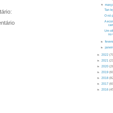
▼
març
Tan le
ário:
O nó 
A econ
ntário
can
Um ol
no
►
fever
►
janei
►
2022
(7
►
2021
(2
►
2020
(2
►
2019
(6
►
2018
(8
►
2017
(6
►
2016
(4