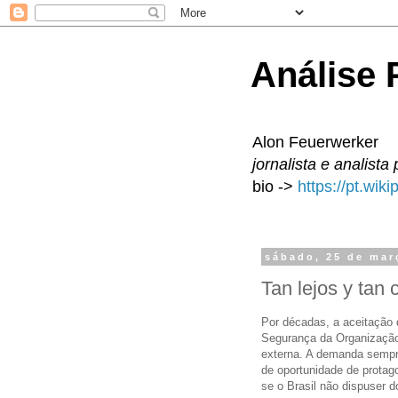
Análise P
Alon Feuerwerker
jornalista e analista 
bio ->
https://pt.wik
sábado, 25 de mar
Tan lejos y tan 
Por décadas, a aceitação
Segurança da Organização
externa. A demanda sempr
de oportunidade de protag
se o Brasil não dispuser d