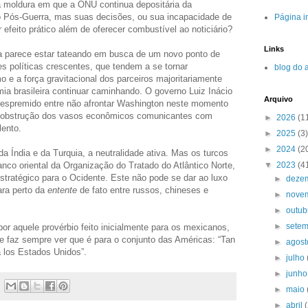
a moldura em que a ONU continua depositária da
 no Pós-Guerra, mas suas decisões, ou sua incapacidade de
Página in
efeito prático além de oferecer combustível ao noticiário?
Links
eira parece estar tateando em busca de um novo ponto de
ões políticas crescentes, que tendem a se tornar
blog do 
mo e a força gravitacional dos parceiros majoritariamente
ia brasileira continuar caminhando. O governo Luiz Inácio
Arquivo
 espremido entre não afrontar Washington neste momento
 a obstrução dos vasos econômicos comunicantes com
►
2026
(1
lento.
►
2025
(3)
►
2024
(2
a Índia e da Turquia, a neutralidade ativa. Mas os turcos
▼
2023
(4
anco oriental da Organização do Tratado do Atlântico Norte,
estratégico para o Ocidente. Este não pode se dar ao luxo
►
deze
ara perto da
entente
de fato entre russos, chineses e
►
nove
►
outu
►
sete
 por aquele provérbio feito inicialmente para os mexicanos,
 faz sempre ver que é para o conjunto das Américas: “Tan
►
agos
a los Estados Unidos”.
►
julho
►
junh
►
maio
►
abril