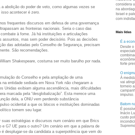
considera 
a a abolição do poder de veto, como algumas vezes se
na abordage
isso acontecer é zero.
Israel e pal
com indisfar
nos frequentes discursos em defesa de uma governança
ltrapassam as fronteiras nacionais. Seria o caso das
Mais lidas
combate à fome. Já há instituições e articulações
es assuntos, mas sem poder decisório. Pois as decisões
É a eco
ção das adotadas pelo Conselho de Segurança, precisam
Desde o 
lmente. São recomendações.
especial
combina
econômi
William Shakespeare, costuma ser muito barulho por nada.
forte pr
O enigma
formulação do Conselho e pela ampliação de uma
À medid
vai ating
a na entidade sediada em Nova York não chegaram a
torneio a
s Unidas exibiam alguma ascendência, mais dificuldades
campanha
 era marcada pela “desglobalização”. Esta merece uma
impulso.
 função dela, a ONU vem perdendo substância
Batom na
ulso ocidental a que os blocos e instituições dominadas
É possív
olítico tomem seu lugar.
Inácio L
custo pol
ar suas estratégias e discursos num cenário em que Brics
incondic
Supremo 
o e G7 UE para o outro? Um cenário em que a palavra de
o é desplugar-se da candidata a superpotência que vem do