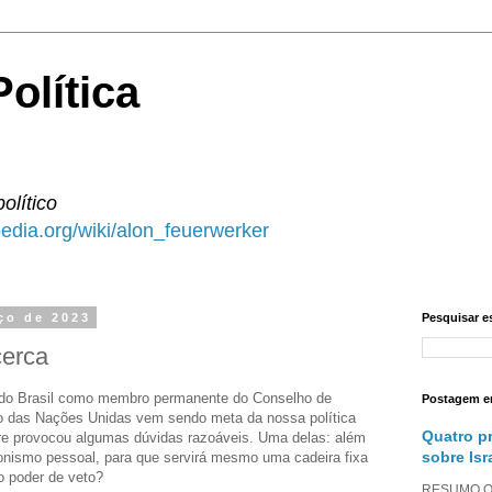
olítica
político
ipedia.org/wiki/alon_feuerwerker
ço de 2023
Pesquisar e
cerca
 do Brasil como membro permanente do Conselho de
Postagem e
 das Nações Unidas vem sendo meta da nossa política
Quatro p
e provocou algumas dúvidas razoáveis. Uma delas: além
sobre Isr
onismo pessoal, para que servirá mesmo uma cadeira fixa
o poder de veto?
RESUMO O a