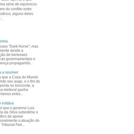
uma série de equívocos
m do conflito entre
estinos, alguns deles
...
nomia
caso "Dark Horse", mas
mente desde a
ção de benesses
cas governamentais e
esença propagandís...
 a resolver
a que a Copa do Mundo
indo seu auge, e o fim do
ponta no horizonte, a
 eleitoral ganha
 Vamos entra...
 estátua
el que o governo Luiz
ula da Silva subestime o
ítico de apoiar
ionalmente a atuação do
Tribunal Fed...