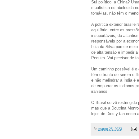
Sul político, a China? Um
ritualística estabelecida
tomá-las, não têm o menor 
A política exterior brasil
equilíbrio, entre as press
insuportáveis, do atlantis
responsáveis por a econom
Lula da Silva parece meio
de alta tensão e impedir
Pequim. Vai precisar de ta
Um caminho possível é o d
têm o trunfo de serem o fl
e não melindrar a Índia é 
de empurrar os indianos p
iranianos.
O Brasil se vê restringido
mas que a Doutrina Monroe
lejos de Dios y tan cerca 
às
março 25, 2023