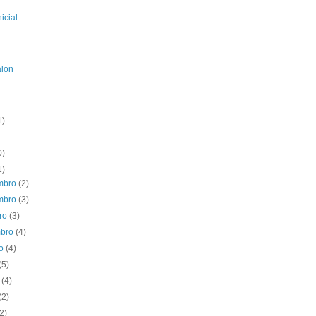
icial
alon
1)
0)
1)
mbro
(2)
mbro
(3)
bro
(3)
mbro
(4)
to
(4)
(5)
o
(4)
(2)
(2)