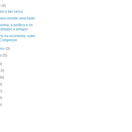
o
(4)
jos y tan cerca
para montar uma base
omia, a política e os
didatos a amigos
ho na economia, outro
 Congresso
eiro
(3)
ro
(5)
0)
15)
80)
0)
2)
0)
5)