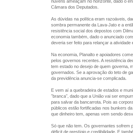
nuvens ameaçam no horizonte, dado o ens
Câmara dos Deputados.
As dúvidas na política eram razoáveis, da
sombra permanente da Lava-Jato e a ent
resistência social dos depostos com Dilm
economia também, dado o anunciado cons
deveria ser feito para relançar a atividade
Na economia, Planalto e apoiadores começ
pelos governos recentes. A resistência dec
tem estado no desejo de quem governa, m
governados. Se a aprovação do teto de ga
da previdência anuncia-se complicada.
E vem aí a quebradeira de estados e muni
"branca", dado que a União vai ser empur
para salvar da bancarrota. Pois as corpo
públicos estão fortificadas nos bunkers da 
que dinheiro tem, apenas vem sendo desv
Só que não tem. Os governantes sofrem p
déficit de prestígio e credibilidade. E tam