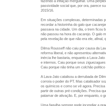
fazendo a inflação mergulhar. Uma perple
passividade social que, por ora, parece s
2015/16.
Em situações complexas, determinadas por 
recordar a historinha do galo que cacarej
passava na cidade. Um dia, o trem ficou b
não passou na hora do cacarejo. O galo 
pela revelação de que não era ele, afinal,
Dilma Rousseff não caiu por causa da Lav
reforma liberal, e não apresentou alternat
inércia lhe bastaria, enquanto a Lava-Jato
e internos. Caiu porque seus ziguezagues
Caiu porque não tinha um colchão político
A Lava-Jato catalisou a derrubada de Dil
corroía o poder do PT. Mas catalisador s
os químicos e como se vê agora. Precisa
partir de outras pré-condições. Precisa q
patamar de ativação. E, por enquanto, o g
Uma fagulha sempre pode incendiar a prada