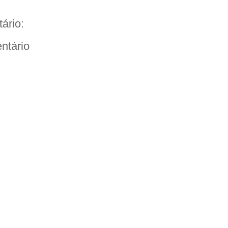
ário:
ntário