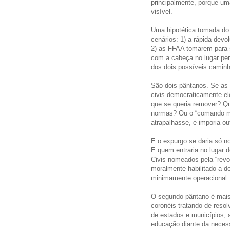
principalmente, porque uma
visível.
Uma hipotética tomada do 
cenários: 1) a rápida devo
2) as FFAA tomarem para 
com a cabeça no lugar per
dos dois possíveis camin
São dois pântanos. Se as
civis democraticamente el
que se queria remover? Qu
normas? Ou o “comando mili
atrapalhasse, e imporia ou
E o expurgo se daria só n
E quem entraria no lugar 
Civis nomeados pela “revol
moralmente habilitado a d
minimamente operacional.
O segundo pântano é mais 
coronéis tratando de resol
de estados e municípios, a
educação diante da necess