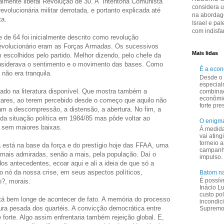
almente liberal Revolução de 30. A “Intentona Comunista”
considera 
evolucionária militar derrotada, e portanto explicada até
na abordage
ta.
Israel e pal
com indisfar
de 64 foi inicialmente descrito como revolução
revolucionário eram as Forças Armadas. Os sucessivos
Mais lidas
m escolhidos pelo partido. Melhor dizendo, pelo chefe da
nsiderava o sentimento e o movimento das bases. Como
É a eco
 não era tranquila.
Desde o 
especial
ado na literatura disponível. Que mostra também a
combina
econômi
tares, ao terem percebido desde o começo que aquilo não
forte pr
ram a descompressão, a distensão, a abertura. No fim, a
 da situação política em 1984/85 mas pôde voltar ao
O enigma
e sem maiores baixas.
À medid
vai ating
torneio a
a está na base da força e do prestígio hoje das FFAA, uma
campanha
s mais admiradas, senão a mais, pela população. Daí o
impulso.
 dos antecedentes, ecoar aqui e ali a ideia de que só a
 o nó da nossa crise, em seus aspectos políticos,
Batom na
É possív
?, morais.
Inácio L
custo pol
stá bem longe de acontecer de fato. A memória do processo
incondic
ura pesada dos quartéis. A convicção democrática entre
Supremo 
forte. Algo assim enfrentaria também rejeição global. E,