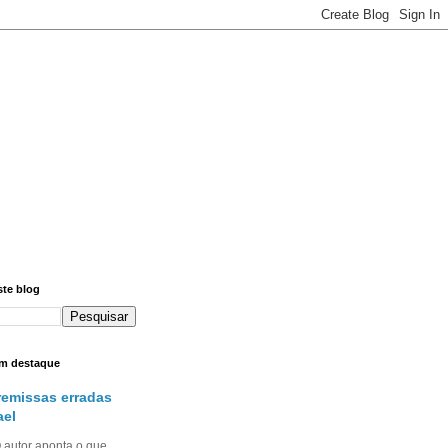
ste blog
m destaque
remissas erradas
ael
utor aponta o que