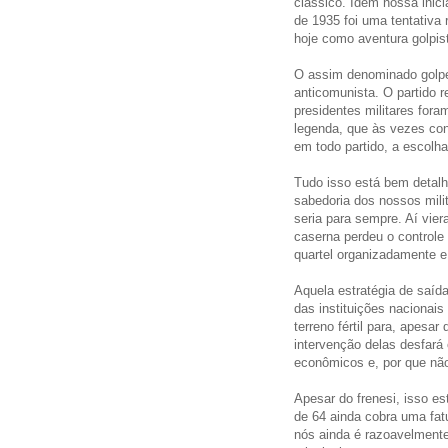
clássico. Idem nossa inici
de 1935 foi uma tentativa r
hoje como aventura golpis
O assim denominado golpe 
anticomunista. O partido 
presidentes militares fora
legenda, que às vezes co
em todo partido, a escolha
Tudo isso está bem detalh
sabedoria dos nossos mili
seria para sempre. Aí vie
caserna perdeu o controle
quartel organizadamente 
Aquela estratégia de saíd
das instituições nacionai
terreno fértil para, apesar
intervenção delas desfará
econômicos e, por que não
Apesar do frenesi, isso e
de 64 ainda cobra uma fat
nós ainda é razoavelmente 