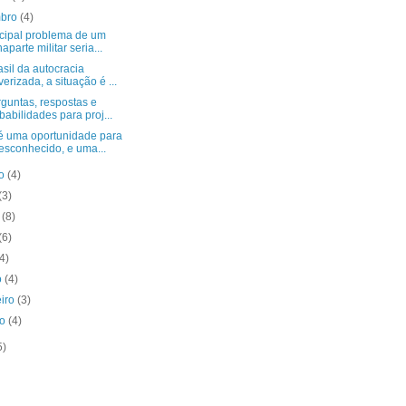
mbro
(4)
ncipal problema de um
aparte militar seria...
sil da autocracia
verizada, a situação é ...
guntas, respostas e
babilidades para proj...
é uma oportunidade para
esconhecido, e uma...
to
(4)
(3)
o
(8)
(6)
(4)
o
(4)
eiro
(3)
ro
(4)
5)