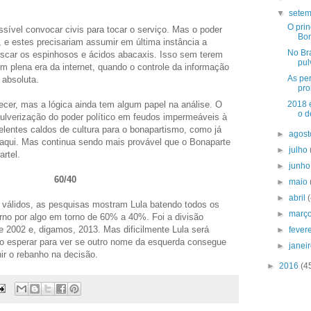
▼
sete
O pri
ssível convocar civis para tocar o serviço. Mas o poder
Bon
es, e estes precisariam assumir em última instância a
No Bra
ascar os espinhosos e ácidos abacaxis. Isso sem terem
pul
 em plena era da internet, quando o controle da informação
As per
 absoluta.
pro
2018 
ecer, mas a lógica ainda tem algum papel na análise. O
o d
 pulverização do poder político em feudos impermeáveis à
elentes caldos de cultura para o bonapartismo, como já
►
agos
aqui. Mas continua sendo mais provável que o Bonaparte
►
julho
rtel.
►
junh
60/40
►
maio
►
abril
válidos, as pesquisas mostram Lula batendo todos os
►
març
rno por algo em torno de 60% a 40%. Foi a divisão
re 2002 e, digamos, 2013. Mas dificilmente Lula será
►
fever
iso esperar para ver se outro nome da esquerda consegue
►
janei
nir o rebanho na decisão.
►
2016
(4