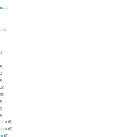
icial
alon
1)
0)
1)
0)
15)
80)
0)
2)
0)
mbro
(9)
mbro
(6)
bro
(5)