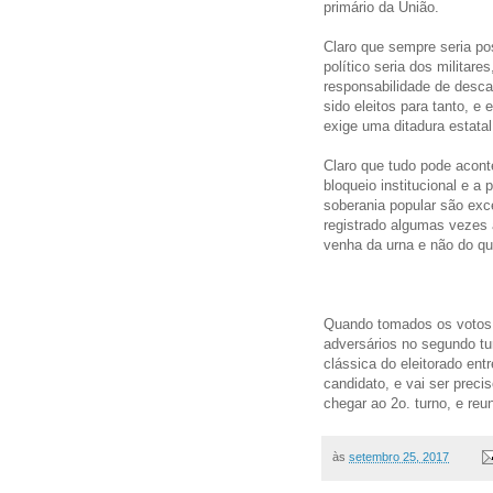
primário da União.
Claro que sempre seria po
político seria dos militar
responsabilidade de desc
sido eleitos para tanto, e
exige uma ditadura estatal
Claro que tudo pode acont
bloqueio institucional e a
soberania popular são exc
registrado algumas vezes 
venha da urna e não do qua
Quando tomados os votos 
adversários no segundo tu
clássica do eleitorado ent
candidato, e vai ser prec
chegar ao 2o. turno, e reu
às
setembro 25, 2017