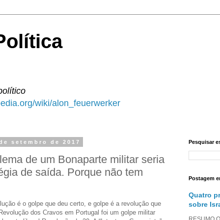
olítica
político
ipedia.org/wiki/alon_feuerwerker
 de setembro de 2017
Pesquisar e
blema de um Bonaparte militar seria
atégia de saída. Porque não tem
Postagem e
Quatro p
lução é o golpe que deu certo, e golpe é a revolução que
sobre Isr
 Revolução dos Cravos em Portugal foi um golpe militar
RESUMO O a