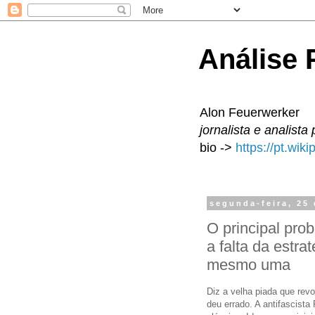
Análise P
Alon Feuerwerker
jornalista e analista 
bio ->
https://pt.wik
segunda-feira, 25
O principal pro
a falta da estr
mesmo uma
Diz a velha piada que revo
deu errado. A antifascista