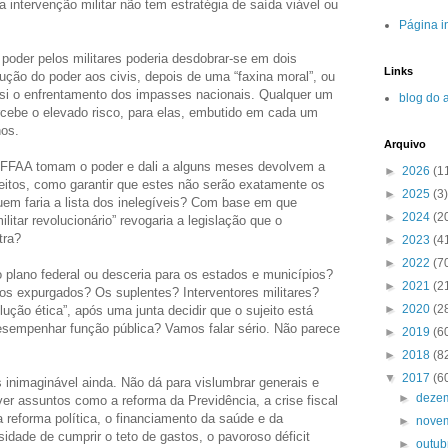
 intervenção militar não tem estratégia de saída viável ou
Página in
poder pelos militares poderia desdobrar-se em dois
Links
lução do poder aos civis, depois de uma “faxina moral”, ou
si o enfrentamento dos impasses nacionais. Qualquer um
blog do 
cebe o elevado risco, para elas, embutido em cada um
hos.
Arquivo
 FFAA tomam o poder e dali a alguns meses devolvem a
►
2026
(1
eitos, como garantir que estes não serão exatamente os
►
2025
(3)
em faria a lista dos inelegíveis? Com base em que
►
2024
(2
tar revolucionário” revogaria a legislação que o
tra?
►
2023
(4
►
2022
(7
o plano federal ou desceria para os estados e municípios?
►
2021
(2
dos expurgados? Os suplentes? Interventores militares?
►
2020
(2
ução ética”, após uma junta decidir que o sujeito está
esempenhar função pública? Vamos falar sério. Não parece
►
2019
(6
►
2018
(8
▼
2017
(6
inimaginável ainda. Não dá para vislumbrar generais e
►
deze
ver assuntos como a reforma da Previdência, a crise fiscal
 reforma política, o financiamento da saúde e da
►
nove
idade de cumprir o teto de gastos, o pavoroso déficit
►
outu