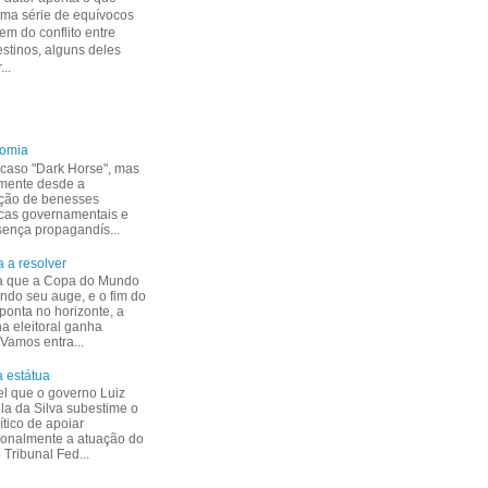
uma série de equívocos
m do conflito entre
estinos, alguns deles
...
nomia
caso "Dark Horse", mas
mente desde a
ção de benesses
cas governamentais e
esença propagandís...
 a resolver
a que a Copa do Mundo
indo seu auge, e o fim do
ponta no horizonte, a
 eleitoral ganha
 Vamos entra...
 estátua
el que o governo Luiz
ula da Silva subestime o
ítico de apoiar
ionalmente a atuação do
Tribunal Fed...