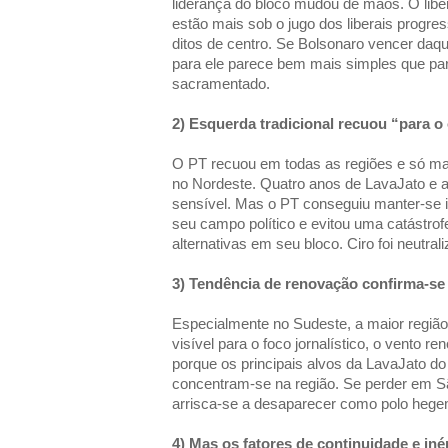
liderança do bloco mudou de mãos. O lib
estão mais sob o jugo dos liberais progre
ditos de centro. Se Bolsonaro vencer daq
para ele parece bem mais simples que par
sacramentado.
2) Esquerda tradicional recuou “para o
O PT recuou em todas as regiões e só man
no Nordeste. Quatro anos de LavaJato e a 
sensível. Mas o PT conseguiu manter-se 
seu campo político e evitou uma catástro
alternativas em seu bloco. Ciro foi neutral
3) Tendência de renovação confirma-se
Especialmente no Sudeste, a maior regiã
visível para o foco jornalístico, o vento 
porque os principais alvos da LavaJato do d
concentram-se na região. Se perder em 
arrisca-se a desaparecer como polo hegem
4) Mas os fatores de continuidade e in