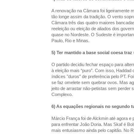
A renovação na Câmara foi ligeiramente 
tão longe assim da tradição. O vento sop
Câmara três das quatro maiores bancadas 
reeleição ou eleição de aliados dos gove
quase no Nordeste. O Sudeste é important
Paulo, Rio e Minas.
5) Ter mantido a base social coesa traz
O partido decidiu fechar espaço para alt
à eleição mais “puro”. Com isso, Haddad 
índices "duros” de preferência pelo PT. Foi
se faz omelete sem quebrar ovos. Mas ag
jeito de arrastar não-petistas sem perder
Complexo.
6) As equações regionais no segundo t
Márcio França foi de Alckmin até agora e 
para enfrentar João Doria. Mas Skaf é Bo
mais entusiasmo ainda pelo capitão. No R