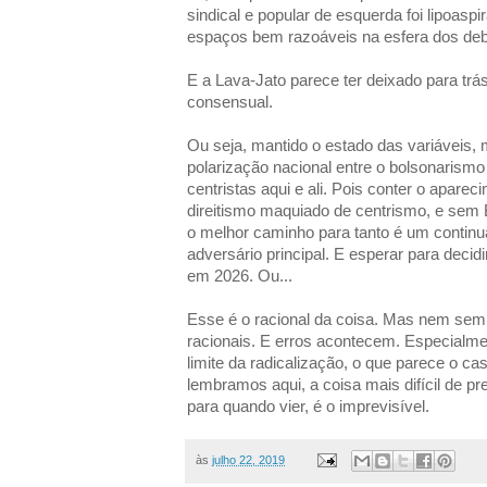
sindical e popular de esquerda foi lipoasp
espaços bem razoáveis na esfera dos deb
E a Lava-Jato parece ter deixado para tr
consensual.
Ou seja, mantido o estado das variáveis, 
polarização nacional entre o bolsonarism
centristas aqui e ali. Pois conter o apare
direitismo maquiado de centrismo, e sem 
o melhor caminho para tanto é um contin
adversário principal. E esperar para dec
em 2026. Ou...
Esse é o racional da coisa. Mas nem semp
racionais. E erros acontecem. Especialm
limite da radicalização, o que parece o c
lembramos aqui, a coisa mais difícil de pr
para quando vier, é o imprevisível.
às
julho 22, 2019