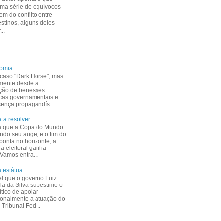
uma série de equívocos
m do conflito entre
estinos, alguns deles
...
nomia
caso "Dark Horse", mas
mente desde a
ção de benesses
cas governamentais e
esença propagandís...
 a resolver
a que a Copa do Mundo
indo seu auge, e o fim do
ponta no horizonte, a
 eleitoral ganha
 Vamos entra...
 estátua
el que o governo Luiz
ula da Silva subestime o
ítico de apoiar
ionalmente a atuação do
Tribunal Fed...