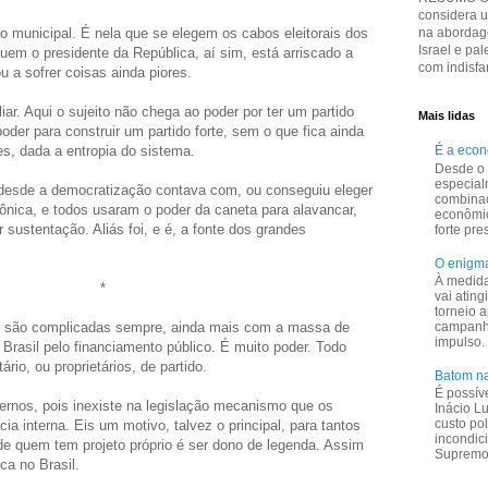
considera 
o municipal. É nela que se elegem os cabos eleitorais dos
na abordage
Israel e pal
uem o presidente da República, aí sim, está arriscado a
com indisfar
ou a sofrer coisas ainda piores.
uliar. Aqui o sujeito não chega ao poder por ter um partido
Mais lidas
poder para construir um partido forte, sem o que fica ainda
des, dada a entropia do sistema.
É a eco
Desde o 
especial
 desde a democratização contava com, ou conseguiu eleger
combina
nica, e todos usaram o poder da caneta para alavancar,
econômi
r sustentação. Aliás foi, e é, a fonte dos grandes
forte pr
O enigma
À medid
*
vai ating
torneio a
as são complicadas sempre, ainda mais com a massa de
campanha
impulso.
Brasil pelo financiamento público. É muito poder. Todo
rio, ou proprietários, de partido.
Batom na
É possív
eternos, pois inexiste na legislação mecanismo que os
Inácio L
custo pol
cia interna. Eis um motivo, talvez o principal, para tantos
incondic
 de quem tem projeto próprio é ser dono de legenda. Assim
Supremo 
ca no Brasil.