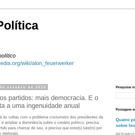
olítica
político
ipedia.org/wiki/alon_feuerwerker
 de outubro de 2019
Pesquisar e
os partidos: mais democracia. E o
ista a uma ingenuidade anual
Postagem e
tá às voltas com o problema costumeiro dos presidentes da
Quatro p
 e ampliar a dominância sobre o cenário político, precisa
sobre Isr
tido para chamar de seu, e precisa que este(s) lute(m) por
 eleitorais.
RESUMO O a