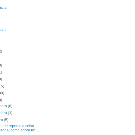
icial
alon
2)
0)
1)
0)
15)
80)
0)
mbro
(6)
mbro
(3)
bro
(5)
e de repente a coisa
anda, como agora no ...