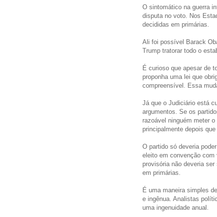
O sintomático na guerra in
disputa no voto. Nos Esta
decididas em primárias.
Ali foi possível Barack Oba
Trump tratorar todo o esta
É curioso que apesar de t
proponha uma lei que obrig
compreensível. Essa muda
Já que o Judiciário está c
argumentos. Se os partido
razoável ninguém meter o
principalmente depois que
O partido só deveria poder
eleito em convenção com v
provisória não deveria ser
em primárias.
É uma maneira simples de
e ingênua. Analistas polít
uma ingenuidade anual.