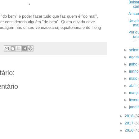
Bolso
*
cam
A mar
"do bem" é poder fazer tudo que faz quem é "do mal",
Uma id
 ser considerado alguém "de bem". Quem duvida deve
mai
ordagem nas crises venezuelana, equatoriana e de Hong
Por q
una
...
►
sete
►
agos
►
julho
ário:
►
junh
►
maio
ntário
►
abril
►
març
►
fever
►
janei
►
2018
(8
►
2017
(6
►
2016
(4