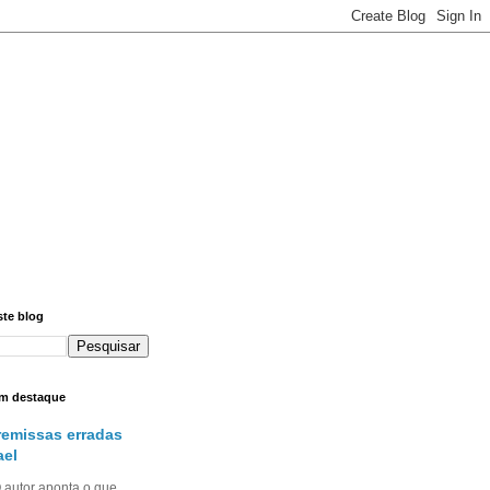
ste blog
m destaque
remissas erradas
ael
utor aponta o que