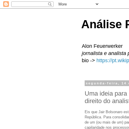
Análise P
Alon Feuerwerker
jornalista e analista 
bio ->
https://pt.wik
segunda-feira, 14
Uma ideia para 
direito do anal
Eis que Jair Bolsonaro es
República. Para consolidar
de um (ou mais de um) par
capilaridade nos processos