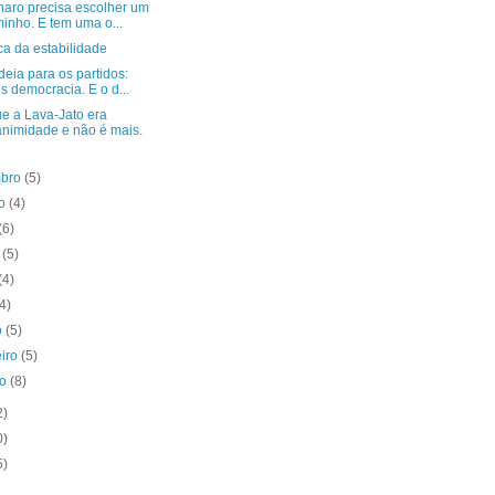
naro precisa escolher um
inho. E tem uma o...
ca da estabilidade
eia para os partidos:
s democracia. E o d...
ue a Lava-Jato era
nimidade e não é mais.
mbro
(5)
to
(4)
(6)
o
(5)
(4)
(4)
o
(5)
eiro
(5)
ro
(8)
2)
0)
5)