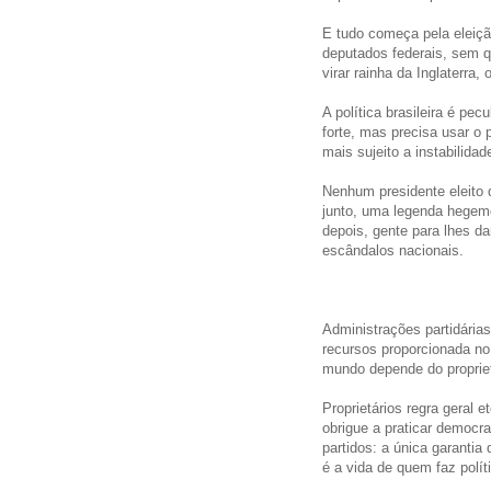
E tudo começa pela eleiçã
deputados federais, sem q
virar rainha da Inglaterra, 
A política brasileira é pec
forte, mas precisa usar o 
mais sujeito a instabilida
Nenhum presidente eleito
junto, uma legenda hegemô
depois, gente para lhes da
escândalos nacionais.
Administrações partidári
recursos proporcionada no 
mundo depende do proprietá
Proprietários regra geral 
obrigue a praticar democra
partidos: a única garantia
é a vida de quem faz políti