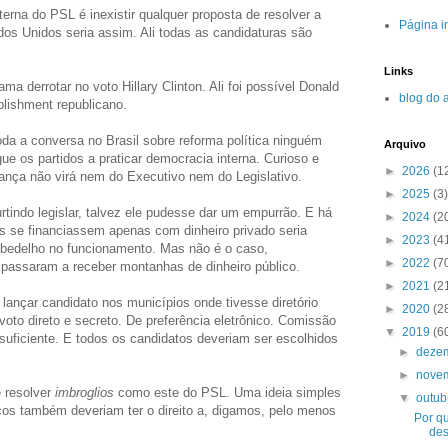
terna do PSL é inexistir qualquer proposta de resolver a
Página in
dos Unidos seria assim. Ali todas as candidaturas são
Links
ma derrotar no voto Hillary Clinton. Ali foi possível Donald
blog do 
blishment republicano.
oda a conversa no Brasil sobre reforma política ninguém
Arquivo
ue os partidos a praticar democracia interna. Curioso e
►
2026
(1
nça não virá nem do Executivo nem do Legislativo.
►
2025
(3)
urtindo legislar, talvez ele pudesse dar um empurrão. E há
►
2024
(2
s se financiassem apenas com dinheiro privado seria
►
2023
(4
 bedelho no funcionamento. Mas não é o caso,
►
2022
(7
 passaram a receber montanhas de dinheiro público.
►
2021
(2
 lançar candidato nos municípios onde tivesse diretório
►
2020
(2
oto direto e secreto. De preferência eletrônico. Comissão
▼
2019
(6
 suficiente. E todos os candidatos deveriam ser escolhidos
►
deze
►
nove
 resolver
imbroglios
como este do PSL. Uma ideia simples
▼
outu
icos também deveriam ter o direito a, digamos, pelo menos
Por qu
des