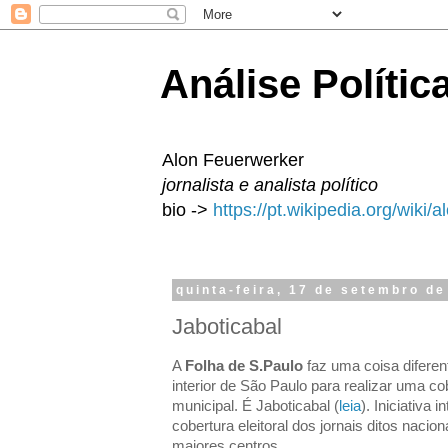
Análise Polític
Alon Feuerwerker
jornalista e analista político
bio ->
https://pt.wikipedia.org/wiki/
quinta-feira, 17 de setembro d
Jaboticabal
A
Folha de S.Paulo
faz uma coisa difere
interior de São Paulo para realizar uma c
municipal. É Jaboticabal (
leia
). Iniciativa
cobertura eleitoral dos jornais ditos naci
maiores centros.