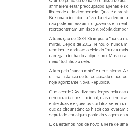
O único ponto de contato no discurso dos
afirmarem estar preocupados apenas e s
liberdade e da democracia. Qual é o prob
Bolsonaro incluído, a “verdadeira democra
não poderem assumir o governo, em nenh
representariam um risco à própria democr
A transição de 1984-85 impôs o “nunca m
militar. Depois de 2002, reinou o “nunca m
terminou e abriu-se o ciclo do “nunca ma
carrega a tocha do antipetismo. Mas o ca
mais” todinho só dele.
A tara pelo "nunca mais" é um sintoma. A a
última instância de ter colapsado o acord
hoje agonizante Nova República.
Que acordo? As diversas forças política
democracia constitucional, e as diferença
entre duas eleições os conflitos serem dir
que as circunstâncias históricas levaram 
sepultado em algum ponto da viagem entr
E cá estamos nós de novo à beira de uma g