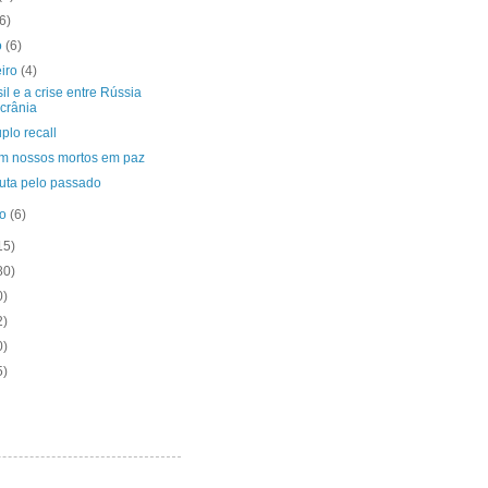
(6)
o
(6)
eiro
(4)
il e a crise entre Rússia
crânia
plo recall
m nossos mortos em paz
puta pelo passado
ro
(6)
15)
80)
0)
2)
0)
5)