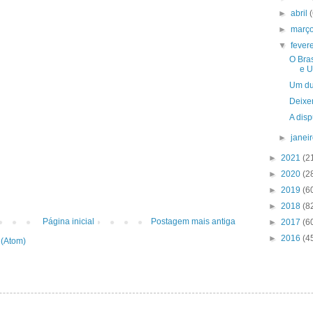
►
abril
►
març
▼
fever
O Bras
e U
Um du
Deixe
A dis
►
janei
►
2021
(2
►
2020
(2
►
2019
(6
►
2018
(8
Página inicial
Postagem mais antiga
►
2017
(6
►
2016
(4
 (Atom)