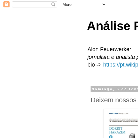
Análise P
Alon Feuerwerker
jornalista e analista 
bio ->
https://pt.wik
domingo, 6 de fev
Deixem nossos