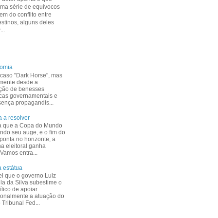
uma série de equívocos
m do conflito entre
estinos, alguns deles
...
nomia
caso "Dark Horse", mas
mente desde a
ção de benesses
cas governamentais e
esença propagandís...
 a resolver
a que a Copa do Mundo
indo seu auge, e o fim do
ponta no horizonte, a
 eleitoral ganha
 Vamos entra...
 estátua
el que o governo Luiz
ula da Silva subestime o
ítico de apoiar
ionalmente a atuação do
Tribunal Fed...