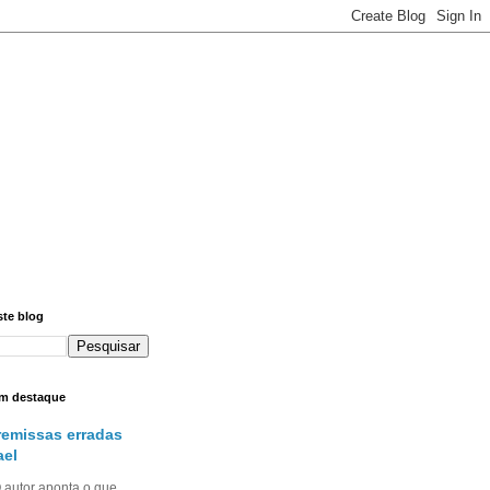
ste blog
m destaque
remissas erradas
ael
utor aponta o que