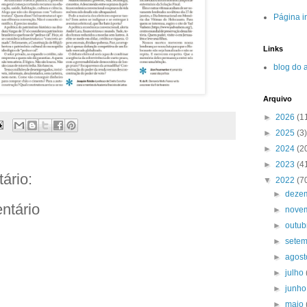
Página in
Links
blog do 
Arquivo
►
2026
(1
►
2025
(3)
►
2024
(2
►
2023
(4
ário:
▼
2022
(7
►
deze
ntário
►
nove
►
outu
►
sete
►
agos
►
julho
►
junh
►
maio