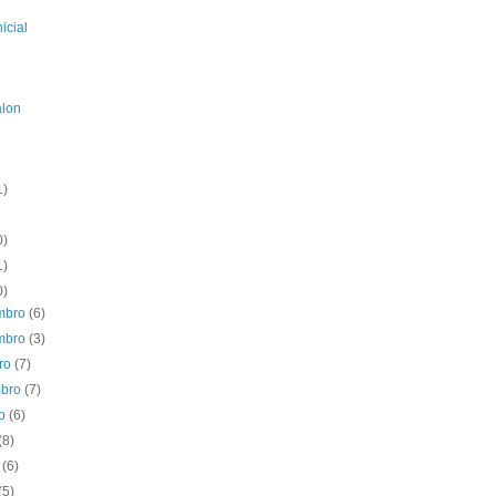
icial
alon
1)
0)
1)
0)
mbro
(6)
mbro
(3)
bro
(7)
mbro
(7)
to
(6)
(8)
o
(6)
(5)