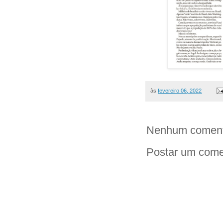
às
fevereiro 06, 2022
Nenhum coment
Postar um come