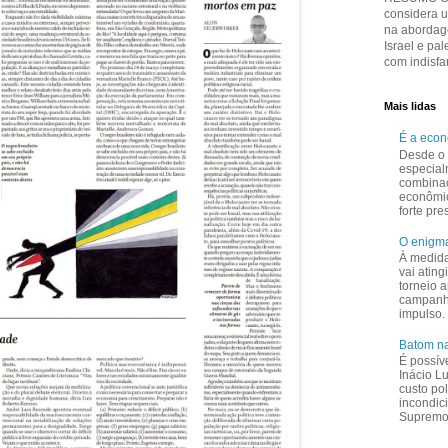
considera 
na abordage
Israel e pal
com indisfar
Mais lidas
É a eco
Desde o 
especial
combina
econômi
forte pr
O enigma
À medid
vai ating
torneio a
campanha
impulso.
Batom na
É possív
Inácio L
custo pol
incondic
Supremo 