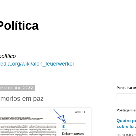
olítica
político
ipedia.org/wiki/alon_feuerwerker
ereiro de 2022
Pesquisar e
 mortos em paz
Postagem e
Quatro p
sobre Isr
RESUMO O a