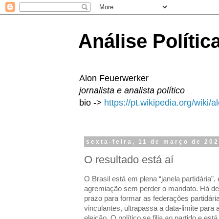
Análise Polític
Alon Feuerwerker
jornalista e analista político
bio ->
https://pt.wikipedia.org/wiki/
sexta-feira, 11 de março de 20
O resultado está aí
O Brasil está em plena “janela partidária”,
agremiação sem perder o mandato. Há des
prazo para formar as federações partidári
vinculantes, ultrapassa a data-limite para 
eleição. O político se filia ao partido e está