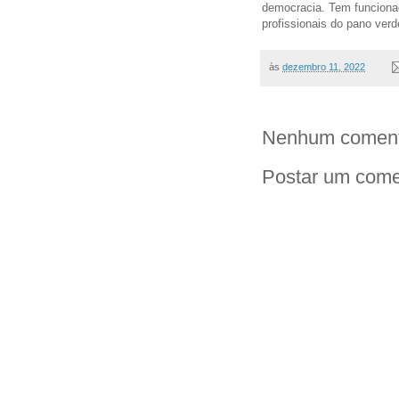
democracia. Tem funciona
profissionais do pano ver
às
dezembro 11, 2022
Nenhum coment
Postar um come