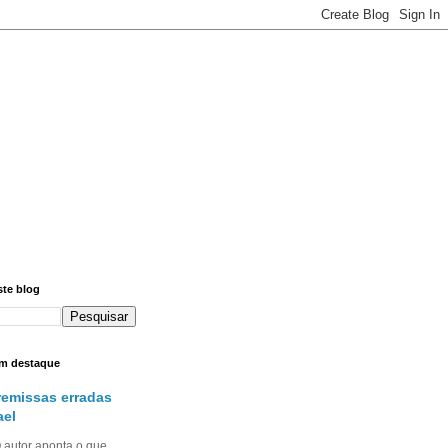
ste blog
m destaque
remissas erradas
ael
utor aponta o que