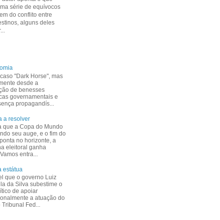
uma série de equívocos
m do conflito entre
estinos, alguns deles
...
nomia
caso "Dark Horse", mas
mente desde a
ção de benesses
cas governamentais e
esença propagandís...
 a resolver
a que a Copa do Mundo
indo seu auge, e o fim do
ponta no horizonte, a
 eleitoral ganha
 Vamos entra...
 estátua
el que o governo Luiz
ula da Silva subestime o
ítico de apoiar
ionalmente a atuação do
Tribunal Fed...