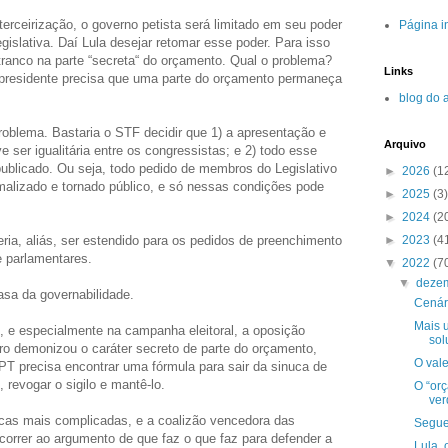
terceirização, o governo petista será limitado em seu poder
Página in
gislativa. Daí Lula desejar retomar esse poder. Para isso
ranco na parte “secreta“ do orçamento. Qual o problema?
Links
 presidente precisa que uma parte do orçamento permaneça
blog do 
problema. Bastaria o STF decidir que 1) a apresentação e
Arquivo
ser igualitária entre os congressistas; e 2) todo esse
blicado. Ou seja, todo pedido de membros do Legislativo
►
2026
(1
malizado e tornado público, e só nessas condições pode
►
2025
(3)
►
2024
(2
►
2023
(4
ria, aliás, ser estendido para os pedidos de preenchimento
e parlamentares.
▼
2022
(7
▼
deze
asa da governabilidade.
Cenár
Mais 
, e especialmente na campanha eleitoral, a oposição
sol
aro demonizou o caráter secreto de parte do orçamento,
O val
PT precisa encontrar uma fórmula para sair da sinuca de
revogar o sigilo e mantê-lo.
O “or
ver
nucas mais complicadas, e a coalizão vencedora das
Segue
correr ao argumento de que faz o que faz para defender a
Lula, 