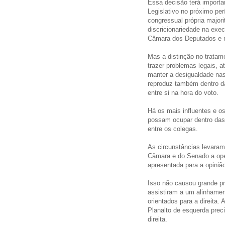
Essa decisão terá importan
Legislativo no próximo pe
congressual própria majori
discricionariedade na exe
Câmara dos Deputados e 
Mas a distinção no tratam
trazer problemas legais, at
manter a desigualdade na
reproduz também dentro da
entre si na hora do voto.
Há os mais influentes e o
possam ocupar dentro da
entre os colegas.
As circunstâncias levaram 
Câmara e do Senado a ope
apresentada para a opinião
Isso não causou grande pr
assistiram a um alinhamen
orientados para a direita
Planalto de esquerda prec
direita.