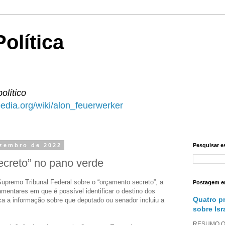
olítica
político
ipedia.org/wiki/alon_feuerwerker
ezembro de 2022
Pesquisar e
ecreto” no pano verde
upremo Tribunal Federal sobre o “orçamento secreto”, a
Postagem e
mentares em que é possível identificar o destino dos
Quatro p
ca a informação sobre que deputado ou senador incluiu a
sobre Isr
RESUMO O a