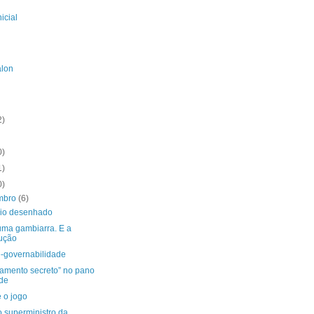
icial
alon
2)
0)
1)
0)
mbro
(6)
io desenhado
uma gambiarra. E a
ução
e-governabilidade
çamento secreto” no pano
de
 o jogo
o superministro da