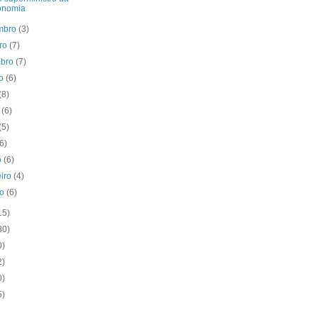
onomia
mbro
(3)
bro
(7)
mbro
(7)
to
(6)
(8)
o
(6)
(5)
(6)
o
(6)
eiro
(4)
ro
(6)
15)
80)
0)
2)
0)
5)