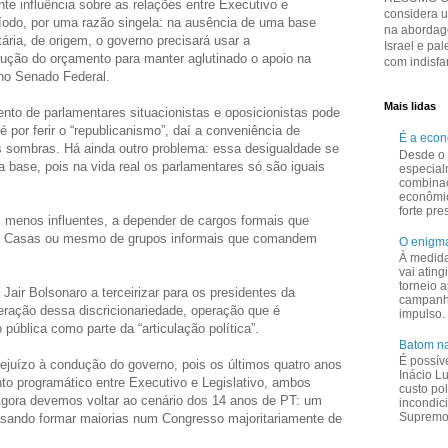
te influência sobre as relações entre Executivo e
considera 
ríodo, por uma razão singela: na ausência de uma base
na abordage
tária, de origem, o governo precisará usar a
Israel e pal
cução do orçamento para manter aglutinado o apoio na
com indisfar
no Senado Federal.
Mais lidas
ento de parlamentares situacionistas e oposicionistas pode
é por ferir o “republicanismo”, daí a conveniência de
É a eco
s sombras. Há ainda outro problema: essa desigualdade se
Desde o 
 base, pois na vida real os parlamentares só são iguais
especial
combina
econômi
forte pr
s menos influentes, a depender de cargos formais que
s Casas ou mesmo de grupos informais que comandem
O enigma
À medid
vai ating
torneio a
Jair Bolsonaro a terceirizar para os presidentes da
campanha
ração dessa discricionariedade, operação que é
impulso.
 pública como parte da “articulação política”.
Batom na
É possív
ejuízo à condução do governo, pois os últimos quatro anos
Inácio L
to programático entre Executivo e Legislativo, ambos
custo pol
. Agora devemos voltar ao cenário dos 14 anos de PT: um
incondic
Supremo 
isando formar maiorias num Congresso majoritariamente de