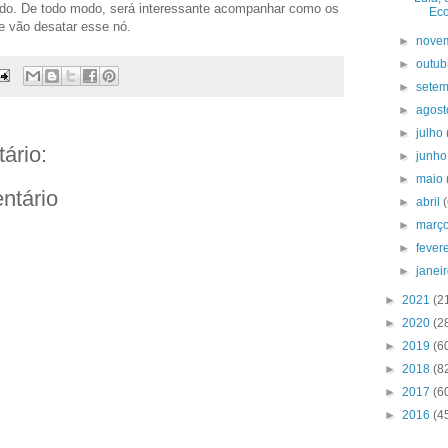
do. De todo modo, será interessante acompanhar como os
Ec
de vão desatar esse nó.
►
nove
►
outu
►
sete
►
agos
►
julho
ário:
►
junh
►
maio
ntário
►
abril
►
març
►
fever
►
janei
►
2021
(2
►
2020
(2
►
2019
(6
►
2018
(8
►
2017
(6
►
2016
(4