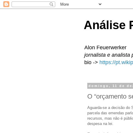
Análise P
Alon Feuerwerker
jornalista e analista 
bio ->
https://pt.wik
domingo, 11 de d
O “orçamento s
Aguarda-se a decisão do S
parcela das emendas parla
recursos, mas não é públi
despesa na lei.