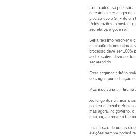
Em miúdos, se persistir a 
de estabelecer a agenda le
precisa que o STF dê um t
Pelas razões expostas, o
secreta para governar.
Seria facílimo resolver o 
execução de emendas deve 
processo deve ser 100% pu
ao Executivo deve ser for
ser atendido.
Esse segundo critério pode
de cargos por indicação d
Mas isso seria um tiro na 
Ao longo dos últimos anos
política e social a Bolson
mas agora, no governo, o 
precisar, ao mesmo tempo, 
Lula já saiu de outras si
eleições sempre poderá re