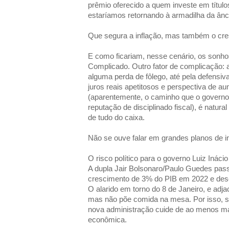
prêmio oferecido a quem investe em título
estaríamos retornando à armadilha da ânc
Que segura a inflação, mas também o cre
E como ficariam, nesse cenário, os sonhos
Complicado. Outro fator de complicação: 
alguma perda de fôlego, até pela defensiv
juros reais apetitosos e perspectiva de au
(aparentemente, o caminho que o governo 
reputação de disciplinado fiscal), é natu
de tudo do caixa.
Não se ouve falar em grandes planos de i
O risco político para o governo Luiz Ináci
A dupla Jair Bolsonaro/Paulo Guedes pa
crescimento de 3% do PIB em 2022 e de
O alarido em torno do 8 de Janeiro, e adja
mas não põe comida na mesa. Por isso, s
nova administração cuide de ao menos ma
econômica.