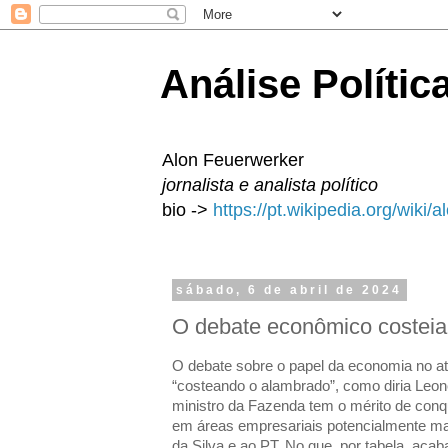
Análise Polític
Alon Feuerwerker
jornalista e analista político
bio ->
https://pt.wikipedia.org/wiki/
sábado, 6 de abril de 2024
O debate econômico costeia
O debate sobre o papel da economia no a
“costeando o alambrado”, como diria Leonel
ministro da Fazenda tem o mérito de conq
em áreas empresariais potencialmente mais
da Silva e ao PT. No que, por tabela, acab