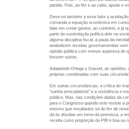
partido. Pois, ao fim e ao cabo, apoiar o m
Deve-se também a esse fator a aceitação 
comanda a equação econômica em curso. 
falar em cortar gastos, ao contrário, e j
parte da sustentação política dele na s
alguma disciplina fiscal, a pauta da inevit
anabolizem receitas governamentais vem
opinião pública com menos aspereza do q
fossem outros.
Adaptando Ortega y Gasset, as opiniões, 
próprias combinadas com suas circunstân
Em outras circunstâncias, a crítica do mai
“sanha arrecadatória” e a resistência a m
pública. Mas, nas condições dadas da conj
para o Congresso quando este resiste à p
mesmo que resultantes só do fim de renún
dá às dúvidas em torno da premissa: a re
receita como proporção do PIB é boa ou 