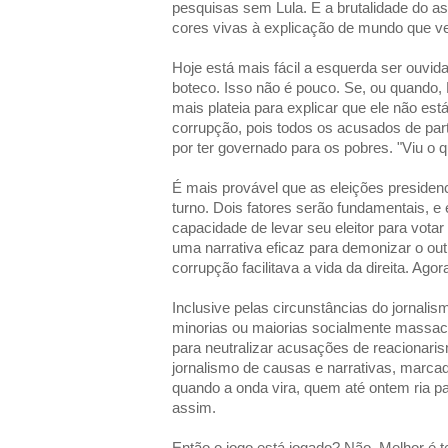
pesquisas sem Lula. E a brutalidade do a
cores vivas à explicação de mundo que v
Hoje está mais fácil a esquerda ser ouvi
boteco. Isso não é pouco. Se, ou quando, L
mais plateia para explicar que ele não es
corrupção, pois todos os acusados de part
por ter governado para os pobres. "Viu o 
É mais provável que as eleições presiden
turno. Dois fatores serão fundamentais, e e
capacidade de levar seu eleitor para votar
uma narrativa eficaz para demonizar o out
corrupção facilitava a vida da direita. Ago
Inclusive pelas circunstâncias do jornali
minorias ou maiorias socialmente massac
para neutralizar acusações de reacionari
jornalismo de causas e narrativas, marca
quando a onda vira, quem até ontem ria p
assim.
Então o jogo está jogado? Não. Melhor é t