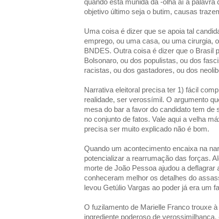
quando está munida da -olha aí a palavra 
objetivo último seja o butim, causas traz
Uma coisa é dizer que se apoia tal candid
emprego, ou uma casa, ou uma cirurgia,
BNDES. Outra coisa é dizer que o Brasil p
Bolsonaro, ou dos populistas, ou dos fasci
racistas, ou dos gastadores, ou dos neoliber
Narrativa eleitoral precisa ter 1) fácil co
realidade, ser verossímil. O argumento que
mesa do bar a favor do candidato tem de 
no conjunto de fatos. Vale aqui a velha m
precisa ser muito explicado não é bom.
Quando um acontecimento encaixa na narr
potencializar a rearrumação das forças. 
morte de João Pessoa ajudou a deflagrar 
conheceram melhor os detalhes do assassi
levou Getúlio Vargas ao poder já era um fa
O fuzilamento de Marielle Franco trouxe à
ingrediente poderoso de verossimilhança, e 