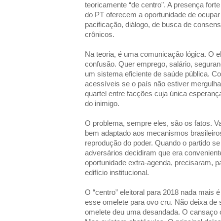
teoricamente “de centro". A presença fort
do PT oferecem a oportunidade de ocupar u
pacificação, diálogo, de busca de consen
crônicos.
Na teoria, é uma comunicação lógica. O el
confusão. Quer emprego, salário, seguranç
um sistema eficiente de saúde pública. C
acessíveis se o país não estiver mergulha
quartel entre facções cuja única esperanç
do inimigo.
O problema, sempre eles, são os fatos. V
bem adaptado aos mecanismos brasileiros
reprodução do poder. Quando o partido se
adversários decidiram que era conveniente
oportunidade extra-agenda, precisaram, pa
edifício institucional.
O “centro” eleitoral para 2018 nada mais 
esse omelete para ovo cru. Não deixa de se
omelete deu uma desandada. O cansaço c