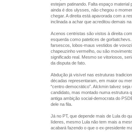
estejam patinando. Falta espaço material 
ainda é dos ulysses, não chegou o momen
chegar. A direita está apavorada com a res
inclinada a achar que acreditou demais n
Acenos centristas são vistos à direita co
esquerda como patetices de gorbatchevs
farsescos, lobos-maus vestidos de vovoz
chapeuzinho vermelho, ou são movimento
significado real. Mesmo se vitoriosos, se
da disputa de fato.
Abdução já visível nas estruturas tradicio
décadas representaram, em maior ou men
“centro democrático”. Alckmin talvez sej
candidato, mas montado numa estrutura 
antiga ambição social-democrata do PSDB
dele na fila.
Já no PT, que depende mais de Lula do q
líderes, mesmo Lula não tem mais a mesm
acabará fazendo o que o ex-presidente ma