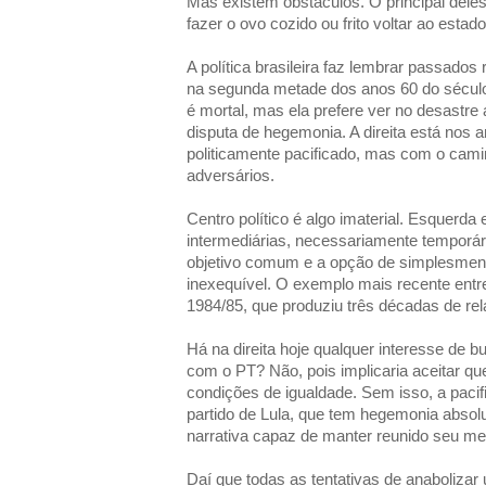
Mas existem obstáculos. O principal dele
fazer o ovo cozido ou frito voltar ao estad
A política brasileira faz lembrar passados
na segunda metade dos anos 60 do século
é mortal, mas ela prefere ver no desastr
disputa de hegemonia. A direita está nos
politicamente pacificado, mas com o cam
adversários.
Centro político é algo imaterial. Esquerda
intermediárias, necessariamente temporár
objetivo comum e a opção de simplesment
inexequível. O exemplo mais recente entre
1984/85, que produziu três décadas de rel
Há na direita hoje qualquer interesse de 
com o PT? Não, pois implicaria aceitar q
condições de igualdade. Sem isso, a paci
partido de Lula, que tem hegemonia absol
narrativa capaz de manter reunido seu mer
Daí que todas as tentativas de anabolizar