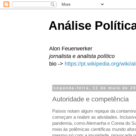
Análise Polític
Alon Feuerwerker
jornalista e analista político
bio ->
https://pt.wikipedia.org/wiki/
segunda-feira, 11 de maio de 2
Autoridade e competência
Países notam algum repique da contami
começam a reabrir as atividades. Inclusiv
pandemia, como Alemanha e Coreia do Su
meio às polêmicas científicas mundo afor
mesmo só com a imunidade, provocada pel