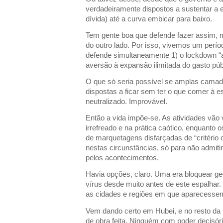
verdadeiramente dispostos a sustentar a e
dívida) até a curva embicar para baixo.
Tem gente boa que defende fazer assim, m
do outro lado. Por isso, vivemos um perío
defende simultaneamente 1) o lockdown “até
aversão à expansão ilimitada do gasto púb
O que só seria possível se amplas cama
dispostas a ficar sem ter o que comer à es
neutralizado. Improvável.
Então a vida impõe-se. As atividades vão
irrefreado e na prática caótico, enquanto
de marquetagens disfarçadas de “critério cie
nestas circunstâncias, só para não admiti
pelos acontecimentos.
Havia opções, claro. Uma era bloquear g
vírus desde muito antes de este espalhar. 
as cidades e regiões em que aparecesse
Vem dando certo em Hubei, e no resto da
de obra feita. Ninguém com poder decisór