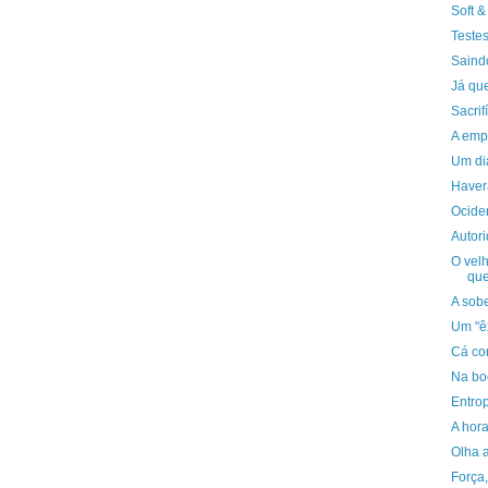
Soft &
Teste
Saind
Já que
Sacrif
A emp
Um dia
Haver
Ociden
Autor
O vel
que
A sob
Um "ê
Cá co
Na bo
Entrop
A hor
Olha 
Força,