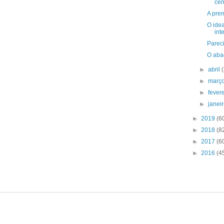
cen
A pren
O idea
int
Pareci
O aba
►
abril
►
març
►
fever
►
janei
►
2019
(6
►
2018
(8
►
2017
(6
►
2016
(4