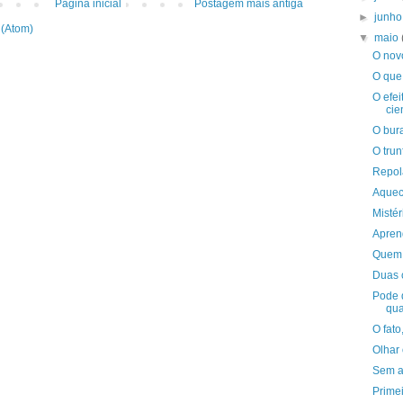
Página inicial
Postagem mais antiga
►
junh
 (Atom)
▼
maio
O nov
O que
O efei
cien
O bur
O trun
Repol
Aquec
Mistér
Apren
Quem 
Duas 
Pode 
qua
O fato
Olhar
Sem a
Prime