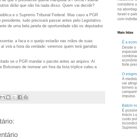
considera 
Outros dirão que não há nada disso. Quem vai decidir?
na abordage
Israel e pal
pública e o Supremo Tribunal Federal. Mas caso a PGR
com indisfar
presidente, tudo precisará passar antes pelo Legislativo.
nte de uma bela janela de oportunidade são os deputados
Mais lidas
ssentar, a faca e o queijo estarão nas mãos de suas
É a eco
aí virá a hora da verdade: veremos quem terá garrafas
Desde o 
especial
combina
econômi
vitado se o PGR mandar o pacote antes ao arquivo. Aí
forte pr
 Bolsonaro de nomear um fora da lista tríplice valeu a
O enigma
À medid
vai ating
torneio a
campanha
impulso.
Batom na
É possív
Inácio L
custo pol
ário:
incondic
Supremo 
ntário