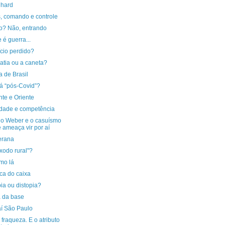
 hard
s, comando e controle
o? Não, entrando
 é guerra...
ício perdido?
atia ou a caneta?
 de Brasil
á “pós-Covid”?
te e Oriente
idade e competência
ho Weber e o casuísmo
 ameaça vir por aí
erana
xodo rural"?
mo lá
ca do caixa
ia ou distopia?
a da base
aí São Paulo
 fraqueza. E o atributo