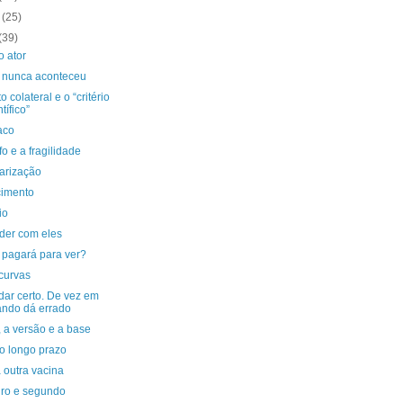
o
(25)
(39)
o ator
 nunca aconteceu
to colateral e o “critério
tífico”
aco
fo e a fragilidade
arização
imento
io
der com eles
pagará para ver?
curvas
dar certo. De vez em
ndo dá errado
, a versão e a base
 o longo prazo
 outra vacina
iro e segundo