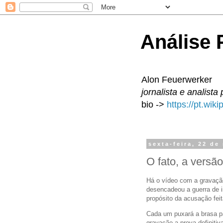
Análise P
Alon Feuerwerker
jornalista e analista 
bio ->
https://pt.wik
sexta-feira, 22 de
O fato, a versã
Há o vídeo com a gravação 
desencadeou a guerra de in
propósito da acusação feit
Cada um puxará a brasa pa
gravação a prova definitiv