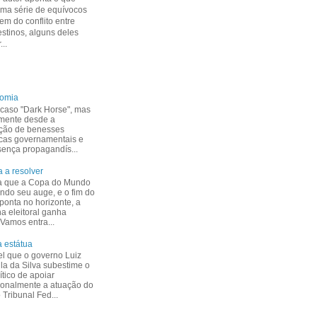
uma série de equívocos
m do conflito entre
estinos, alguns deles
...
nomia
caso "Dark Horse", mas
mente desde a
ção de benesses
cas governamentais e
esença propagandís...
 a resolver
a que a Copa do Mundo
indo seu auge, e o fim do
ponta no horizonte, a
 eleitoral ganha
 Vamos entra...
 estátua
el que o governo Luiz
ula da Silva subestime o
ítico de apoiar
ionalmente a atuação do
Tribunal Fed...