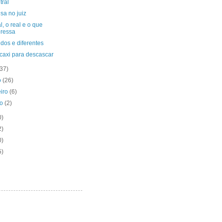
tral
sa no juiz
l, o real e o que
eressa
dos e diferentes
caxi para descascar
(37)
o
(26)
eiro
(6)
ro
(2)
0)
2)
0)
5)