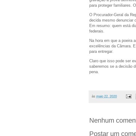
para proteger familiares. 
O Procurador-Geral da Re
decida mesmo denunciar o 
Em resumo: quem está dia
federais.
Na hora em que a poeira a
excelências da Câmara. E 
para entregar.
Claro que isso pode ser e
saberemos se a decisão de
pena.
às
maio 22, 2020
Nenhum coment
Postar um come