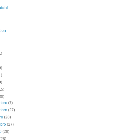
icial
alon
1)
0)
1)
0)
15)
80)
mbro
(7)
mbro
(27)
bro
(28)
mbro
(27)
to
(28)
(28)