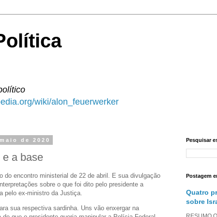
olítica
político
ipedia.org/wiki/alon_feuerwerker
 maio de 2020
Pesquisar e
o e a base
do encontro ministerial de 22 de abril. E sua divulgação
Postagem e
terpretações sobre o que foi dito pelo presidente a
Quatro p
a pelo ex-ministro da Justiça.
sobre Isr
ra sua respectiva sardinha. Uns vão enxergar na
RESUMO O a
a de que o presidente queria manipular a Polícia Federal