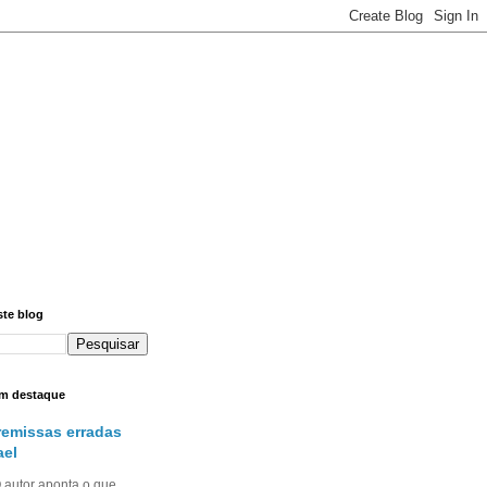
ste blog
m destaque
remissas erradas
ael
utor aponta o que