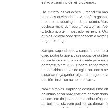
estão a caminho de ter problemas.
Há, é claro, as variações. Uma foi em m
tema das queimadas na Amazônia ganhou v
mesmo, na decolagem da pandemia. Mas
deslocar mais do “regular” para o “ruim/p
E Bolsonaro tem mostrado resiliência. Qu
curvas de avaliação dele tendem a voltar 
terço, um terço”.
Sempre supondo que a conjuntura correrá p
claro portanto que a base social de suste
consistente e ampla o suficiente para ele 
competitivo em 2022. Poderá ser derrota
um candidato capaz de aglutinar todo o re
disso consiga ganhar alguma margem leva
que têm insistido no absenteísmo.
Não é simples. Implicaria costurar uma al
do antibolsonarismo estejam contempladas
casamento do jacaré com a cobra d'água.
antibolsonarista vem pedindo às demais é 