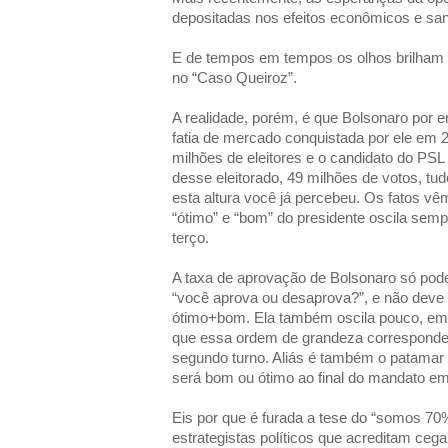
depositadas nos efeitos econômicos e san
E de tempos em tempos os olhos brilham
no “Caso Queiroz”.
A realidade, porém, é que Bolsonaro por
fatia de mercado conquistada por ele em 2
milhões de eleitores e o candidato do PSL
desse eleitorado, 49 milhões de votos, t
esta altura você já percebeu. Os fatos vê
“ótimo” e “bom” do presidente oscila se
terço.
A taxa de aprovação de Bolsonaro só pod
“você aprova ou desaprova?”, e não deve
ótimo+bom. Ela também oscila pouco, em 
que essa ordem de grandeza correspond
segundo turno. Aliás é também o patamar 
será bom ou ótimo ao final do mandato e
Eis por que é furada a tese do “somos 7
estrategistas políticos que acreditam ce