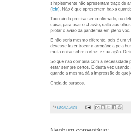
simplesmente não apresentam traço de an
(
leia
). Não é que apresentem baixa quantid
Tudo ainda precisa ser confirmado, ou de
coisa, para usar o chavão, salta aos olhos
pilotar o avião da pandemia em pleno voo.
E não seria mesmo diferente, pois é um ví
devesse fazer trocar a arrogância pela hu
muita coisa sobre o vírus e sua ação. Deix
Só que não combina com a necessidade pa
estar sempre certos. E desta vez usando 
quando a mesma dá a impressão de queijo
Cheia de buracos.
às
julho 07, 2020
Nenhum comentário: