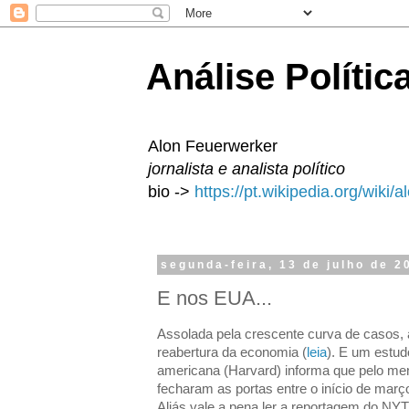
Análise Polític
Alon Feuerwerker
jornalista e analista político
bio ->
https://pt.wikipedia.org/wiki/
segunda-feira, 13 de julho de 2
E nos EUA...
Assolada pela crescente curva de casos, 
reabertura da economia (
leia
). E um estud
americana (Harvard) informa que pelo me
fecharam as portas entre o início de março
Aliás vale a pena ler a reportagem do N