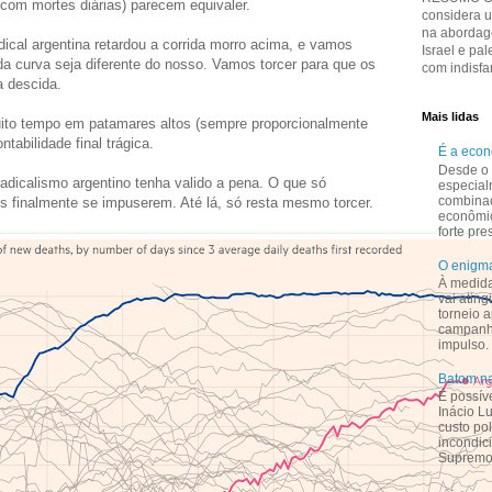
 com mortes diárias) parecem equivaler.
considera 
na abordage
dical argentina retardou a corrida morro acima, e vamos
Israel e pal
da curva seja diferente do nosso. Vamos torcer para que os
com indisfar
 descida.
Mais lidas
ito tempo em patamares altos (sempre proporcionalmente
tabilidade final trágica.
É a eco
Desde o 
radicalismo argentino tenha valido a pena. O que só
especial
combina
 finalmente se impuserem. Até lá, só resta mesmo torcer.
econômi
forte pr
O enigma
À medid
vai ating
torneio a
campanha
impulso.
Batom na
É possív
Inácio L
custo pol
incondic
Supremo 