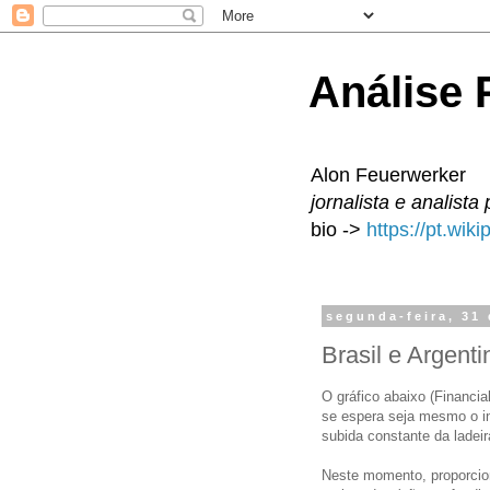
Análise P
Alon Feuerwerker
jornalista e analista 
bio ->
https://pt.wik
segunda-feira, 31
Brasil e Argenti
O gráfico abaixo (Financia
se espera seja mesmo o in
subida constante da ladei
Neste momento, proporcion