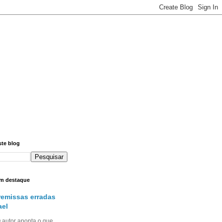
ste blog
m destaque
remissas erradas
ael
utor aponta o que