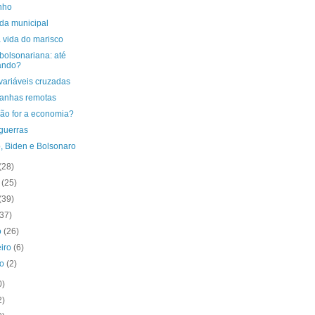
nho
ida municipal
 vida do marisco
bolsonariana: até
ando?
variáveis cruzadas
nhas remotas
não for a economia?
guerras
, Biden e Bolsonaro
(28)
o
(25)
(39)
(37)
o
(26)
eiro
(6)
ro
(2)
0)
2)