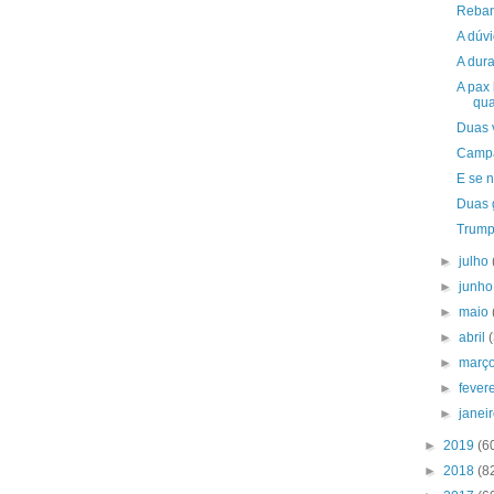
Reba
A dúv
A dura
A pax 
qu
Duas 
Campa
E se 
Duas 
Trump
►
julho
►
junh
►
maio
►
abril
►
març
►
fever
►
janei
►
2019
(6
►
2018
(8