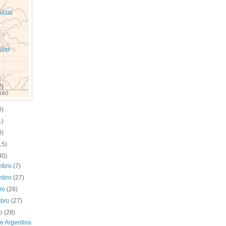
icial
alon
2)
0)
1)
0)
15)
80)
mbro
(7)
mbro
(27)
bro
(28)
mbro
(27)
to
(28)
 e Argentina