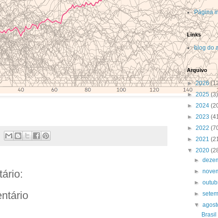
Página in
Links
blog do 
Arquivo
►
2026
(1
►
2025
(3)
►
2024
(2
►
2023
(4
►
2022
(7
►
2021
(2
▼
2020
(2
►
deze
►
nove
ário:
►
outu
ntário
►
sete
▼
agos
Brasil