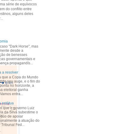
uma série de equívocos
m do conflito entre
estinos, alguns deles
...
nomia
caso "Dark Horse", mas
mente desde a
ção de benesses
cas governamentais e
esença propagandís...
 a resolver
a que a Copa do Mundo
indo seu auge, e o fim do
ponta no horizonte, a
 eleitoral ganha
 Vamos entra...
 estátua
el que o governo Luiz
ula da Silva subestime o
ítico de apoiar
ionalmente a atuação do
Tribunal Fed...