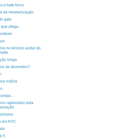
ia e bate-boca
ite da mesmerização
do gato
que afaga...
entável
aço
ira no terceiro andar do
nalto
ição longa
ois de dezembro?
n
oa notícia
io
uropa...
os capturados pela
arização
acinismo
s em NYC
udo
k 5