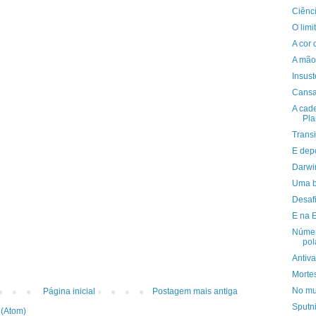
Ciênc
O lim
A cor 
A mão 
Insust
Cans
A cade
Pla
Trans
E dep
Darwi
Uma b
Desaf
E na E
Númer
pol
Antiv
Morte
No m
Página inicial
Postagem mais antiga
Sputni
 (Atom)