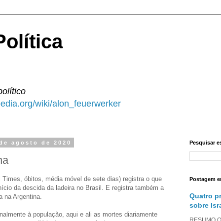
olítica
político
ipedia.org/wiki/alon_feuerwerker
 de agosto de 2020
Pesquisar e
na
l Times, óbitos, média móvel de sete dias) registra o que
Postagem e
ício da descida da ladeira no Brasil. E registra também a
Quatro p
ra na Argentina.
sobre Isr
almente à população, aqui e ali as mortes diariamente
RESUMO O a