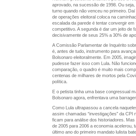
aprovado, na sucessão de 1998. Ou seja,
turno quando não venceu no primeiro. Daí o
de operações eleitoral coloca na caminhad
escalada da parede é tentar convergir em
competitivo. A segunda é dar um jeito de f
decisivamente de seus 25% a 30% de apoi
A Comissão Parlamentar de Inquérito sob
é, antes de tudo, instrumento para avançar
Bolsonaro eleitoralmente. Em 2005, imagi
pudesse fazer isso com Lula. Não funcion
comparação, o quadro é muito mais compl
centenas de milhares de mortos pela Covid
política.
E o petista tinha uma base congressual
Bolsonaro agora, enfrentava uma barrag
Como Lula ultrapassou a cancela naqueles
assim chamadas “investigações” da CPI 
ficam para análise dos historiadores. M
de 2005 para 2006 a economia acelerou, t
último ano do primeiro mandato lulista ba