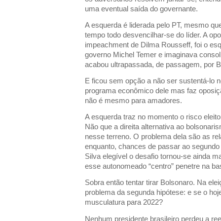
uma eventual saída do governante.
A esquerda é liderada pelo PT, mesmo qu
tempo todo desvencilhar-se do líder. A opos
impeachment de Dilma Rousseff, foi o esq
governo Michel Temer e imaginava consol
acabou ultrapassada, de passagem, por Bo
E ficou sem opção a não ser sustentá-lo n
programa econômico dele mas faz oposiçã
não é mesmo para amadores.
A esquerda traz no momento o risco eleitor
Não que a direita alternativa ao bolsonari
nesse terreno. O problema dela são as re
enquanto, chances de passar ao segundo t
Silva elegível o desafio tornou-se ainda 
esse autonomeado “centro” penetre na bas
Sobra então tentar tirar Bolsonaro. Na ele
problema da segunda hipótese: e se o hoj
musculatura para 2022?
Nenhum presidente brasileiro perdeu a reel