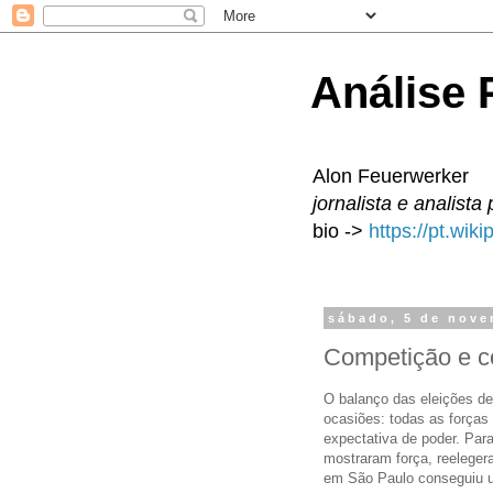
Análise P
Alon Feuerwerker
jornalista e analista 
bio ->
https://pt.wik
sábado, 5 de nove
Competição e c
O balanço das eleições des
ocasiões: todas as forças
expectativa de poder. Par
mostraram força, reeleger
em São Paulo conseguiu um