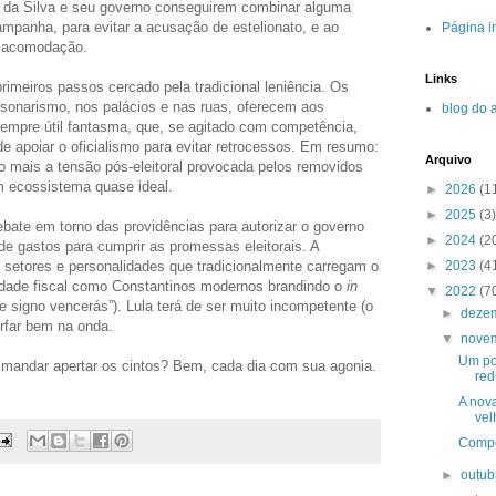
a da Silva e seu governo conseguirem combinar alguma
campanha, para evitar a acusação de estelionato, e ao
Página in
 acomodação.
Links
rimeiros passos cercado pela tradicional leniência. Os
sonarismo, nos palácios e nas ruas, oferecem aos
blog do 
empre útil fantasma, que, se agitado com competência,
e apoiar o oficialismo para evitar retrocessos. Em resumo:
Arquivo
 mais a tensão pós-eleitoral provocada pelos removidos
m ecossistema quase ideal.
►
2026
(1
►
2025
(3)
bate em torno das providências para autorizar o governo
►
2024
(2
 de gastos para cumprir as promessas eleitorais. A
►
2023
(4
setores e personalidades que tradicionalmente carregam o
idade fiscal como Constantinos modernos brandindo o
in
▼
2022
(7
e signo vencerás”). Lula terá de ser muito incompetente (o
►
deze
urfar bem na onda.
▼
nove
Um po
 mandar apertar os cintos? Bem, cada dia com sua agonia.
red
A nova
vel
Compe
►
outu