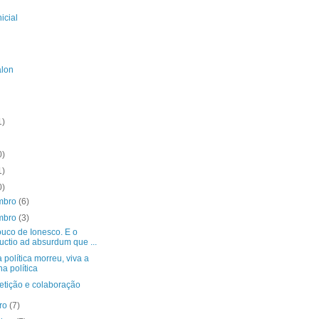
icial
alon
1)
0)
1)
0)
mbro
(6)
mbro
(3)
uco de Ionesco. E o
uctio ad absurdum que ...
 política morreu, viva a
ha política
tição e colaboração
bro
(7)