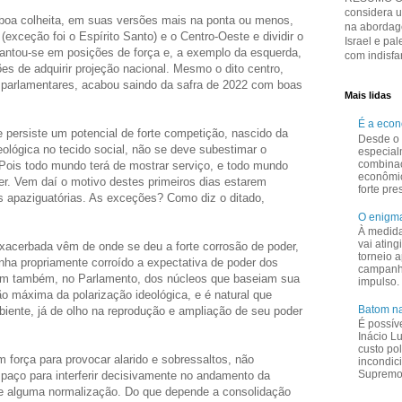
considera 
 boa colheita, em suas versões mais na ponta ou menos,
na abordage
 (exceção foi o Espírito Santo) e o Centro-Oeste e dividir o
Israel e pal
antou-se em posições de força e, a exemplo da esquerda,
com indisfar
s de adquirir projeção nacional. Mesmo o dito centro,
 parlamentares, acabou saindo da safra de 2022 com boas
Mais lidas
É a eco
e persiste um potencial de forte competição, nascido da
Desde o 
ideológica no tecido social, não se deve subestimar o
especial
combina
 Pois todo mundo terá de mostrar serviço, e todo mundo
econômi
der. Vem daí o motivo destes primeiros dias estarem
forte pr
s apaziguatórias. As exceções? Como diz o ditado,
O enigma
À medid
vai ating
xacerbada vêm de onde se deu a forte corrosão de poder,
torneio a
enha propriamente corroído a expectativa de poder dos
campanha
êm também, no Parlamento, dos núcleos que baseiam sua
impulso.
ção máxima da polarização ideológica, e é natural que
Batom na
iente, já de olho na reprodução e ampliação de seu poder
É possív
Inácio L
custo pol
 força para provocar alarido e sobressaltos, não
incondic
Supremo 
aço para interferir decisivamente no andamento da
s de alguma normalização. Do que depende a consolidação