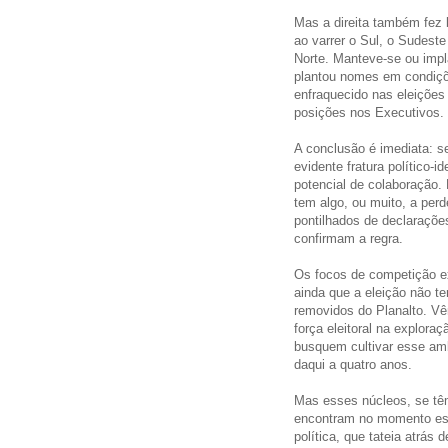
Mas a direita também fez
ao varrer o Sul, o Sudeste
Norte. Manteve-se ou impl
plantou nomes em condiçõe
enfraquecido nas eleições
posições nos Executivos.
A conclusão é imediata: s
evidente fratura político-
potencial de colaboração.
tem algo, ou muito, a per
pontilhados de declaraçõe
confirmam a regra.
Os focos de competição e
ainda que a eleição não t
removidos do Planalto. V
força eleitoral na explora
busquem cultivar esse amb
daqui a quatro anos.
Mas esses núcleos, se têm
encontram no momento esp
política, que tateia atrá