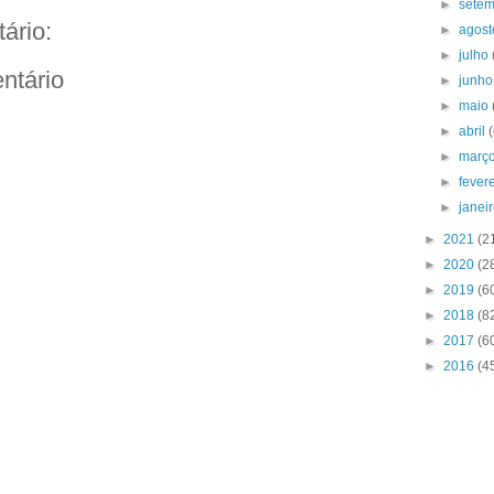
►
sete
ário:
►
agos
►
julho
ntário
►
junh
►
maio
►
abril
►
març
►
fever
►
janei
►
2021
(2
►
2020
(2
►
2019
(6
►
2018
(8
►
2017
(6
►
2016
(4