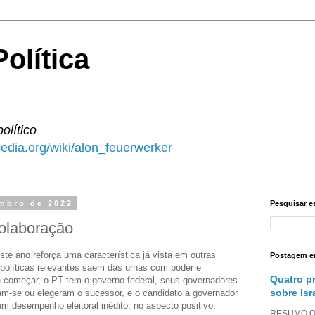
olítica
político
ipedia.org/wiki/alon_feuerwerker
mbro de 2022
Pesquisar e
olaboração
te ano reforça uma característica já vista em outras
Postagem e
 políticas relevantes saem das urnas com poder e
Quatro p
a começar, o PT tem o governo federal, seus governadores
sobre Isr
am-se ou elegeram o sucessor, e o candidato a governador
 desempenho eleitoral inédito, no aspecto positivo.
RESUMO O a