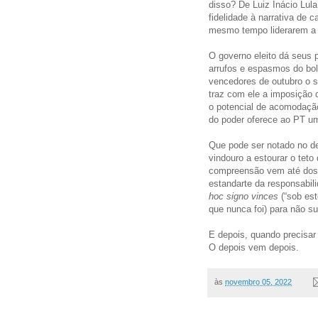
disso? De Luiz Inácio Lul
fidelidade à narrativa de 
mesmo tempo liderarem a
O governo eleito dá seus p
arrufos e espasmos do bol
vencedores de outubro o s
traz com ele a imposição d
o potencial de acomodação
do poder oferece ao PT u
Que pode ser notado no de
vindouro a estourar o teto
compreensão vem até dos 
estandarte da responsabil
hoc signo vinces
(“sob est
que nunca foi) para não s
E depois, quando precisar
O depois vem depois.
às
novembro 05, 2022