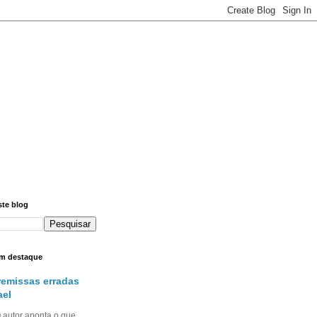
ste blog
m destaque
remissas erradas
ael
utor aponta o que