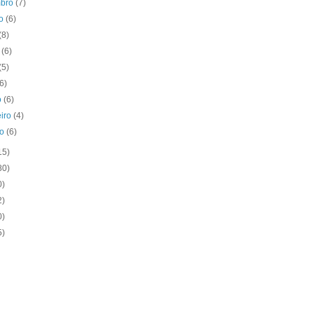
mbro
(7)
to
(6)
(8)
o
(6)
(5)
(6)
o
(6)
eiro
(4)
ro
(6)
15)
80)
0)
2)
0)
5)