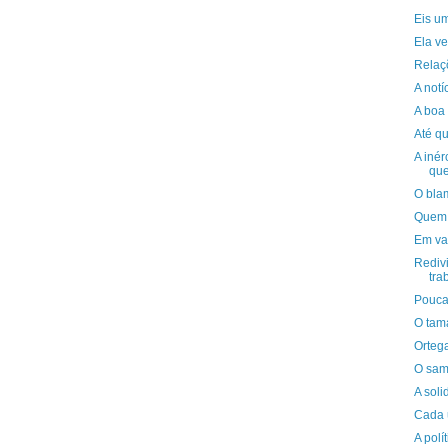
Eis u
Ela v
Relaç
A notí
A boa 
Até q
A inér
qu
O bla
Quem 
Em va
Redivi
tra
Pouca
O tam
Orteg
O sam
A soli
Cada 
A polí