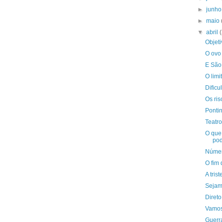
►
junh
►
maio
▼
abril
Objeti
O ovo 
E São
O limi
Dific
Os ris
Pontin
Teatr
O que
po
Númer
O fim
A tris
Sejam
Direto
Vamos
Guerr