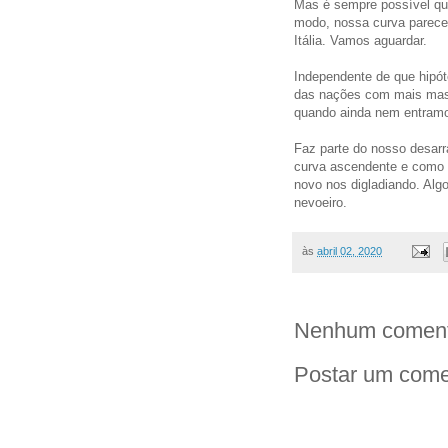
Mas é sempre possível que
modo, nossa curva parece
Itália. Vamos aguardar.
Independente de que hipót
das nações com mais massa
quando ainda nem entramos
Faz parte do nosso desarr
curva ascendente e como 
novo nos digladiando. Alg
nevoeiro.
às
abril 02, 2020
Nenhum coment
Postar um come