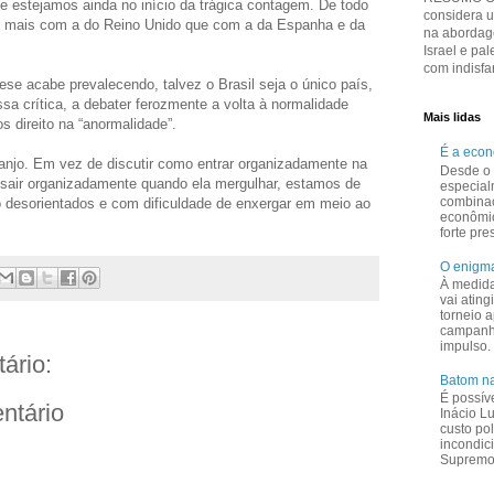
 estejamos ainda no início da trágica contagem. De todo
considera 
 mais com a do Reino Unido que com a da Espanha e da
na abordage
Israel e pal
com indisfar
ese acabe prevalecendo, talvez o Brasil seja o único país,
 crítica, a debater ferozmente a volta à normalidade
Mais lidas
 direito na “anormalidade”.
É a eco
anjo. Em vez de discutir como entrar organizadamente na
Desde o 
sair organizadamente quando ela mergulhar, estamos de
especial
combina
o desorientados e com dificuldade de enxergar em meio ao
econômi
forte pr
O enigma
À medid
vai ating
torneio a
campanha
impulso.
ário:
Batom na
É possív
ntário
Inácio L
custo pol
incondic
Supremo 