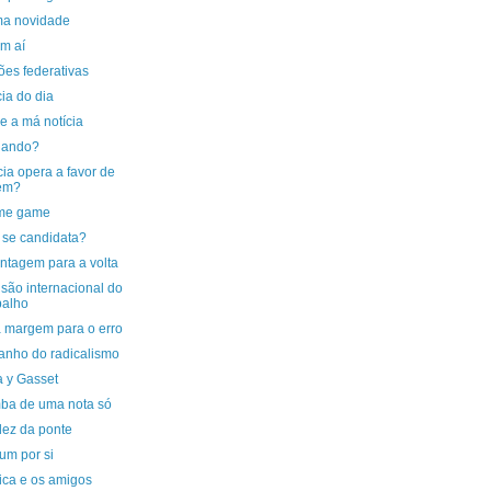
ma novidade
em aí
ões federativas
cia do dia
e a má notícia
uando?
cia opera a favor de
em?
me game
se candidata?
ntagem para a volta
são internacional do
balho
 margem para o erro
anho do radicalismo
a y Gasset
ba de uma nota só
dez da ponte
um por si
tica e os amigos