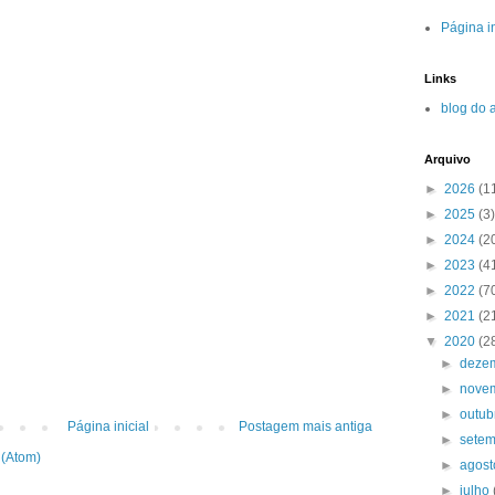
Página in
Links
blog do 
Arquivo
►
2026
(1
►
2025
(3)
►
2024
(2
►
2023
(4
►
2022
(7
►
2021
(2
▼
2020
(2
►
deze
►
nove
►
outu
Página inicial
Postagem mais antiga
►
sete
 (Atom)
►
agos
►
julho