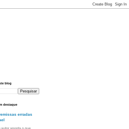
ste blog
m destaque
remissas erradas
ael
utor aponta o que