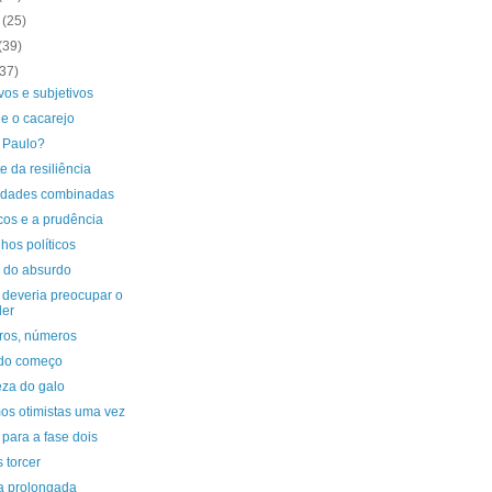
o
(25)
(39)
(37)
vos e subjetivos
e o cacarejo
 Paulo?
te da resiliência
uldades combinadas
cos e a prudência
hos políticos
o do absurdo
 deveria preocupar o
der
os, números
 do começo
teza do galo
os otimistas uma vez
 para a fase dois
 torcer
a prolongada