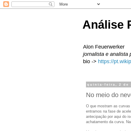
Análise P
Alon Feuerwerker
jornalista e analista 
bio ->
https://pt.wik
quinta-feira, 2 de
No meio do nev
O que mostram as curvas 
entramos na fase de acele
antecipação por aqui do is
achatamento da curva. Na 