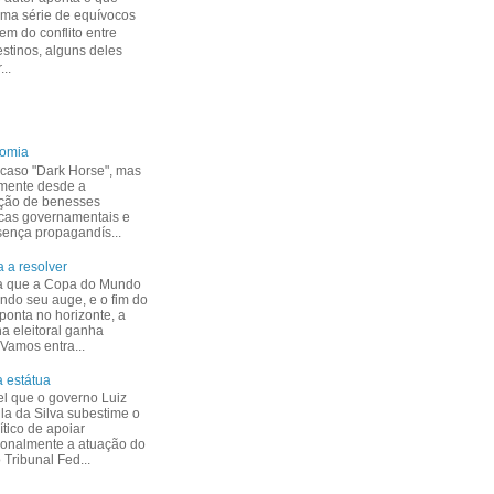
uma série de equívocos
m do conflito entre
estinos, alguns deles
...
nomia
caso "Dark Horse", mas
mente desde a
ção de benesses
cas governamentais e
esença propagandís...
 a resolver
a que a Copa do Mundo
indo seu auge, e o fim do
ponta no horizonte, a
 eleitoral ganha
 Vamos entra...
 estátua
el que o governo Luiz
ula da Silva subestime o
ítico de apoiar
ionalmente a atuação do
Tribunal Fed...