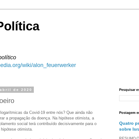
olítica
político
ipedia.org/wiki/alon_feuerwerker
 abril de 2020
Pesquisar e
oeiro
logarítmicas da Covid-19 entre nós? Que ainda não
Postagem e
rar a propagação da doença. Na hipótese otimista, a
Quatro p
olamento social terá contribuído decisivamente para o
sobre Isr
hipótese otimista.
RESUMO O a