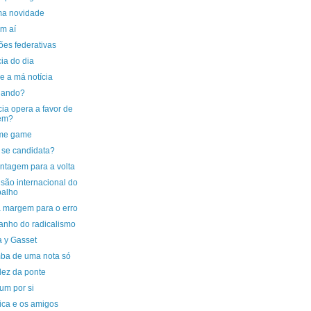
ma novidade
em aí
ões federativas
cia do dia
e a má notícia
uando?
cia opera a favor de
em?
me game
se candidata?
ntagem para a volta
são internacional do
balho
 margem para o erro
anho do radicalismo
a y Gasset
ba de uma nota só
dez da ponte
um por si
tica e os amigos