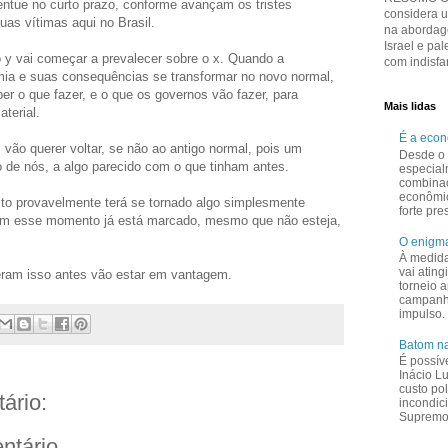
entue no curto prazo, conforme avançam os tristes
considera 
as vítimas aqui no Brasil.
na abordage
Israel e pal
 vai começar a prevalecer sobre o x. Quando a
com indisfar
ia e suas consequências se transformar no novo normal,
er o que fazer, e o que os governos vão fazer, para
Mais lidas
aterial.
É a eco
vão querer voltar, se não ao antigo normal, pois um
Desde o 
de nós, a algo parecido com o que tinham antes.
especial
combina
econômi
to provavelmente terá se tornado algo simplesmente
forte pr
om esse momento já está marcado, mesmo que não esteja,
O enigma
À medid
vai ating
eram isso antes vão estar em vantagem.
torneio a
campanha
impulso.
Batom na
É possív
Inácio L
custo pol
ário:
incondic
Supremo 
ntário