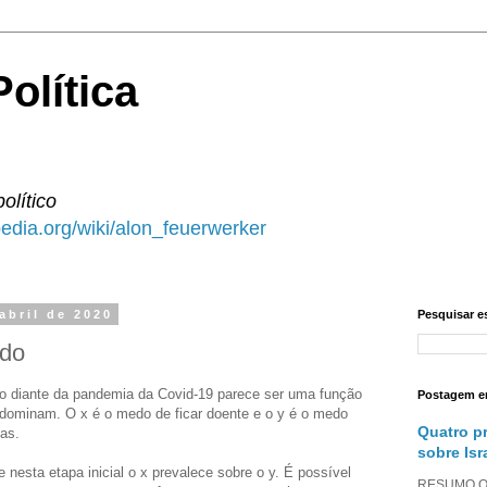
olítica
político
ipedia.org/wiki/alon_feuerwerker
 abril de 2020
Pesquisar e
ado
lico diante da pandemia da Covid-19 parece ser uma função
Postagem e
dominam. O x é o medo de ficar doente e o y é o medo
Quatro p
as.
sobre Isr
nesta etapa inicial o x prevalece sobre o y. É possível
RESUMO O a