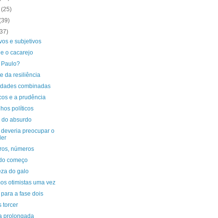
o
(25)
(39)
(37)
vos e subjetivos
e o cacarejo
 Paulo?
te da resiliência
uldades combinadas
cos e a prudência
hos políticos
o do absurdo
 deveria preocupar o
der
os, números
 do começo
teza do galo
os otimistas uma vez
 para a fase dois
 torcer
a prolongada