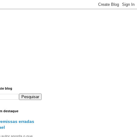
ste blog
m destaque
remissas erradas
ael
utor aponta o que