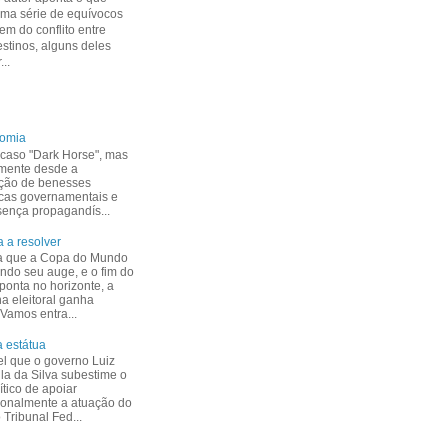
uma série de equívocos
m do conflito entre
estinos, alguns deles
...
nomia
caso "Dark Horse", mas
mente desde a
ção de benesses
cas governamentais e
esença propagandís...
 a resolver
a que a Copa do Mundo
indo seu auge, e o fim do
ponta no horizonte, a
 eleitoral ganha
 Vamos entra...
 estátua
el que o governo Luiz
ula da Silva subestime o
ítico de apoiar
ionalmente a atuação do
Tribunal Fed...