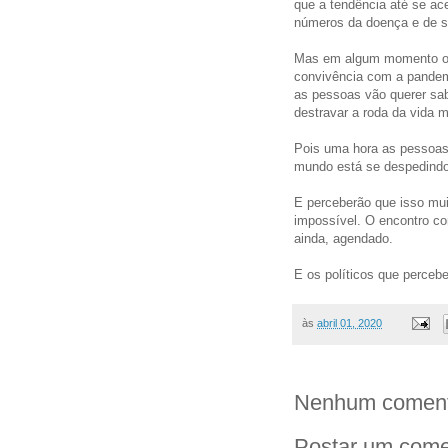
que a tendência até se ac
números da doença e de su
Mas em algum momento o y
convivência com a pandem
as pessoas vão querer sab
destravar a roda da vida m
Pois uma hora as pessoas 
mundo está se despedindo 
E perceberão que isso mui
impossível. O encontro c
ainda, agendado.
E os políticos que perceb
às
abril 01, 2020
Nenhum coment
Postar um come