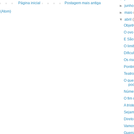
Página inicial
Postagem mais antiga
►
junh
 (Atom)
►
maio
▼
abril
Objeti
O ovo 
E São
O limi
Dific
Os ris
Pontin
Teatr
O que
po
Númer
O fim
A tris
Sejam
Direto
Vamos
Guerr