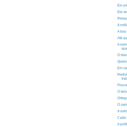
Eis u
Ela v
Relaç
A notí
A boa 
Até q
A inér
qu
O bla
Quem 
Em va
Redivi
tra
Pouca
O tam
Orteg
O sam
A soli
Cada 
A polí