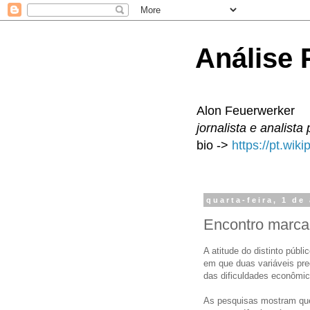
Análise P
Alon Feuerwerker
jornalista e analista 
bio ->
https://pt.wik
quarta-feira, 1 de
Encontro marc
A atitude do distinto púb
em que duas variáveis pre
das dificuldades econômic
As pesquisas mostram que 