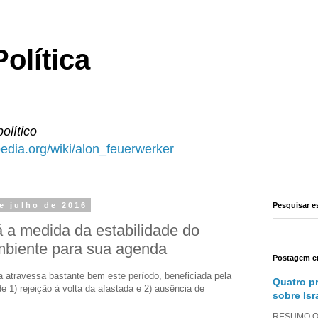
olítica
político
ipedia.org/wiki/alon_feuerwerker
e julho de 2016
Pesquisar e
 a medida da estabilidade do
mbiente para sua agenda
Postagem e
a atravessa bastante bem este período, beneficiada pela
Quatro p
 1) rejeição à volta da afastada e 2) ausência de
sobre Isr
RESUMO O a