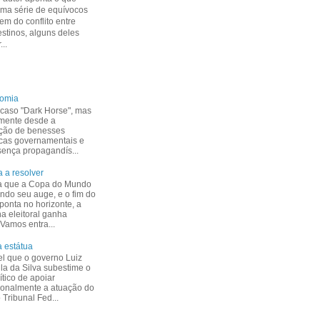
uma série de equívocos
m do conflito entre
estinos, alguns deles
...
nomia
caso "Dark Horse", mas
mente desde a
ção de benesses
cas governamentais e
esença propagandís...
 a resolver
a que a Copa do Mundo
indo seu auge, e o fim do
ponta no horizonte, a
 eleitoral ganha
 Vamos entra...
 estátua
el que o governo Luiz
ula da Silva subestime o
ítico de apoiar
ionalmente a atuação do
Tribunal Fed...