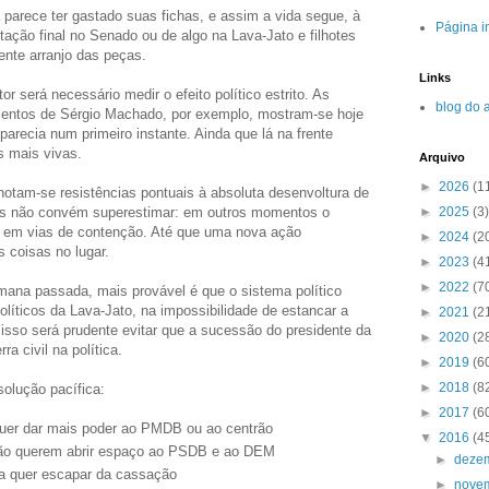
 parece ter gastado suas fichas, e assim a vida segue, à
Página in
tação final no Senado ou de algo na Lava-Jato e filhotes
nte arranjo das peças.
Links
será necessário medir o efeito político estrito. As
blog do 
ntos de Sérgio Machado, por exemplo, mostram-se hoje
arecia num primeiro instante. Ainda que lá na frente
 mais vivas.
Arquivo
►
2026
(1
 notam-se resistências pontuais à absoluta desenvoltura de
►
2025
(3)
Mas não convém superestimar: em outros momentos o
a em vias de contenção. Até que uma nova ação
►
2024
(2
 coisas no lugar.
►
2023
(4
►
2022
(7
mana passada, mais provável é que o sistema político
olíticos da Lava-Jato, na impossibilidade de estancar a
►
2021
(2
isso será prudente evitar que a sucessão do presidente da
►
2020
(2
 civil na política.
►
2019
(6
►
2018
(8
olução pacífica:
►
2017
(6
quer dar mais poder ao PMDB ou ao centrão
▼
2016
(4
ão querem abrir espaço ao PSDB e ao DEM
►
deze
a quer escapar da cassação
►
nove