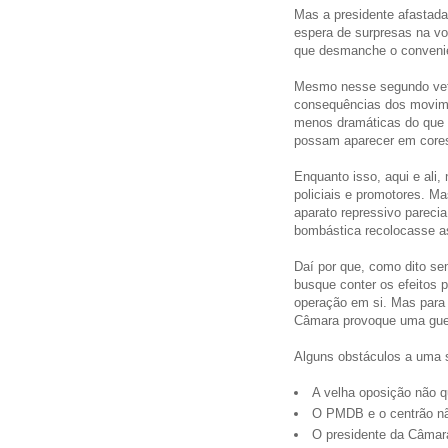
Mas a presidente afastada
espera de surpresas na vo
que desmanche o convenie
Mesmo nesse segundo vetor 
consequências dos movime
menos dramáticas do que p
possam aparecer em cores
Enquanto isso, aqui e ali,
policiais e promotores. 
aparato repressivo pareci
bombástica recolocasse as
Daí por que, como dito se
busque conter os efeitos p
operação em si. Mas para 
Câmara provoque uma guerra
Alguns obstáculos a uma s
A velha oposição não 
O PMDB e o centrão n
O presidente da Câmar