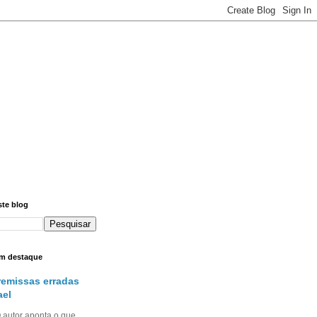
ste blog
m destaque
remissas erradas
ael
utor aponta o que