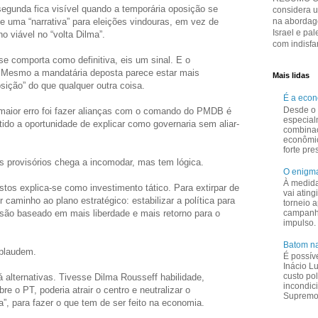
 segunda fica visível quando a temporária oposição se
considera 
e uma “narrativa” para eleições vindouras, em vez de
na abordage
Israel e pal
o viável no “volta Dilma”.
com indisfar
se comporta como definitiva, eis um sinal. E o
. Mesmo a mandatária deposta parece estar mais
Mais lidas
ição” do que qualquer outra coisa.
É a eco
Desde o 
maior erro foi fazer alianças com o comando do PMDB é
especial
tido a oportunidade de explicar como governaria sem aliar-
combina
.
econômi
forte pr
 provisórios chega a incomodar, mas tem lógica.
O enigma
À medid
tos explica-se como investimento tático. Para extirpar de
vai ating
r caminho ao plano estratégico: estabilizar a política para
torneio a
nsão baseado em mais liberdade e mais retorno para o
campanha
impulso.
Batom na
aplaudem.
É possív
Inácio L
custo pol
 alternativas. Tivesse Dilma Rousseff habilidade,
incondic
bre o PT, poderia atrair o centro e neutralizar o
Supremo 
”, para fazer o que tem de ser feito na economia.