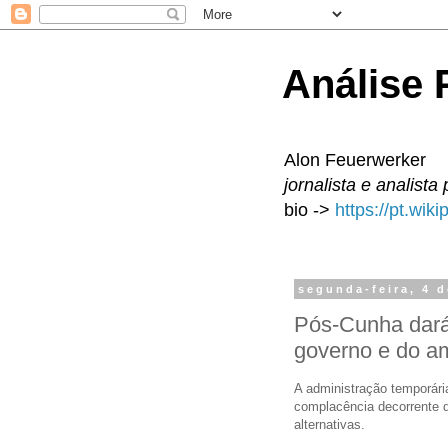
Análise P
Alon Feuerwerker
jornalista e analista 
bio ->
https://pt.wik
segunda-feira, 4 d
Pós-Cunha dará
governo e do a
A administração temporári
complacência decorrente de
alternativas.