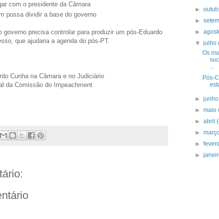
gar com o presidente da Câmara
►
outu
m possa dividir a base do governo
►
sete
►
agos
o governo precisa controlar para produzir um pós-Eduardo
sso, que ajudaria a agenda do pós-PT.
▼
julho
Os ri
suc
...
rdo Cunha na Câmara e no Judiciário
Pós-C
est
inal da Comissão do Impeachment
►
junh
►
maio
►
abril
►
març
►
fever
►
janei
ário:
ntário