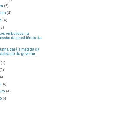
bro
(5)
mbro
(4)
to
(4)
(2)
scos embutidos na
essão da presidência da
unha dará a medida da
abilidade do governo...
o
(4)
(5)
(4)
o
(4)
eiro
(4)
ro
(4)