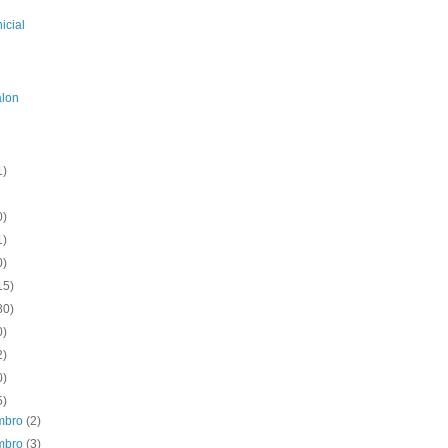
icial
alon
1)
0)
1)
0)
15)
80)
0)
2)
0)
5)
mbro
(2)
mbro
(3)