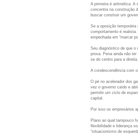
A primeira é aritmética. A
concentra na construção d
buscar construir um govern
Se a oposição temporária 
comportamento é realista
empenhada em “marcar pos
Seu diagnóstico de que o 
prova. Pena ainda não ter 
se do centro para a direita
A condescendência com os
O pé no acelerador dos gas
vez o governo caído e abri
permitir um ciclo de expa
capital.
Por isso os empresários 
Plano ao qual tampouco há
flexibilidade e liderança so
“situacionismo de esquerda