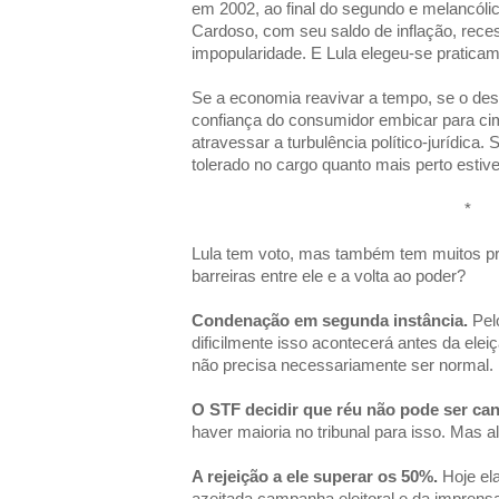
em 2002, ao final do segundo e melancól
Cardoso, com seu saldo de inflação, rece
impopularidade. E Lula elegeu-se praticam
Se a economia reavivar a tempo, se o de
confiança do consumidor embicar para ci
atravessar a turbulência político-jurídica. 
tolerado no cargo quanto mais perto estive
*
Lula tem voto, mas também tem muitos pr
barreiras entre ele e a volta ao poder?
Condenação em segunda instância.
Pel
dificilmente isso acontecerá antes da ele
não precisa necessariamente ser normal.
O STF decidir que réu não pode ser can
haver maioria no tribunal para isso. Mas 
A rejeição a ele superar os 50%.
Hoje el
azeitada campanha eleitoral e da imprensa 