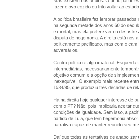
Mas existem obstáculos. O principal dele
fazer o ovo cozido ou frito voltar ao estad
A política brasileira faz lembrar passados
na segunda metade dos anos 60 do século
é mortal, mas ela prefere ver no desastr
disputa de hegemonia. A direita está nos
politicamente pacificado, mas com o cam
adversários.
Centro político é algo imaterial. Esquerda
intermediárias, necessariamente temporár
objetivo comum e a opção de simplesment
inexequível. O exemplo mais recente entre
1984/85, que produziu três décadas de rel
Há na direita hoje qualquer interesse de 
com o PT? Não, pois implicaria aceitar q
condições de igualdade. Sem isso, a paci
partido de Lula, que tem hegemonia absol
narrativa capaz de manter reunido seu mer
Daí que todas as tentativas de anabolizar