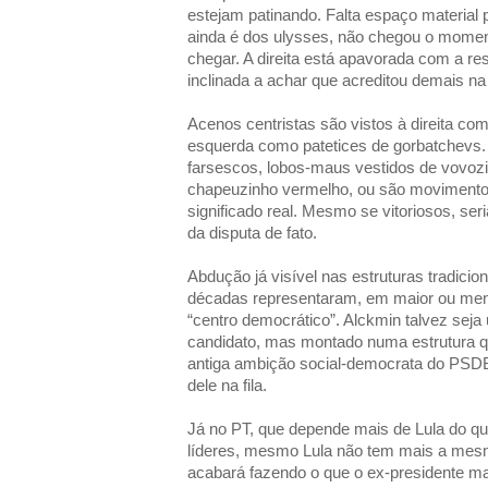
estejam patinando. Falta espaço material 
ainda é dos ulysses, não chegou o momen
chegar. A direita está apavorada com a res
inclinada a achar que acreditou demais n
Acenos centristas são vistos à direita co
esquerda como patetices de gorbatchevs
farsescos, lobos-maus vestidos de vovoz
chapeuzinho vermelho, ou são movimento
significado real. Mesmo se vitoriosos, se
da disputa de fato.
Abdução já visível nas estruturas tradicio
décadas representaram, em maior ou men
“centro democrático”. Alckmin talvez sej
candidato, mas montado numa estrutura 
antiga ambição social-democrata do PSDB
dele na fila.
Já no PT, que depende mais de Lula do q
líderes, mesmo Lula não tem mais a mesm
acabará fazendo o que o ex-presidente ma