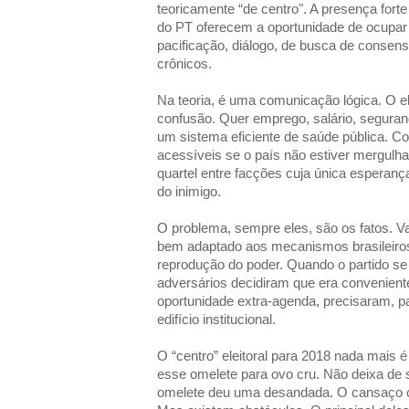
teoricamente “de centro". A presença fort
do PT oferecem a oportunidade de ocupar u
pacificação, diálogo, de busca de consen
crônicos.
Na teoria, é uma comunicação lógica. O el
confusão. Quer emprego, salário, seguranç
um sistema eficiente de saúde pública. C
acessíveis se o país não estiver mergulha
quartel entre facções cuja única esperanç
do inimigo.
O problema, sempre eles, são os fatos. V
bem adaptado aos mecanismos brasileiros
reprodução do poder. Quando o partido se
adversários decidiram que era conveniente
oportunidade extra-agenda, precisaram, pa
edifício institucional.
O “centro” eleitoral para 2018 nada mais 
esse omelete para ovo cru. Não deixa de se
omelete deu uma desandada. O cansaço c