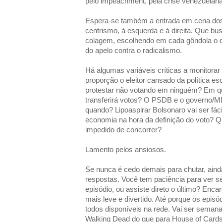
pelo impeachment, pela crise venezuelana,
Espera-se também a entrada em cena dos
centrismo, à esquerda e à direita. Que b
colagem, escolhendo em cada gôndola o q
do apelo contra o radicalismo.
Há algumas variáveis críticas a monitorar
proporção o eleitor cansado da política es
protestar não votando em ninguém? Em q
transferirá votos? O PSDB e o governo/M
quando? Lipoaspirar Bolsonaro vai ser fáci
economia na hora da definição do voto? Q
impedido de concorrer?
Lamento pelos ansiosos.
Se nunca é cedo demais para chutar, ainda
respostas. Você tem paciência para ver sé
episódio, ou assiste direto o último? Enc
mais leve e divertido. Até porque os episó
todos disponíveis na rede. Vai ser seman
Walking Dead do que para House of Cards. 