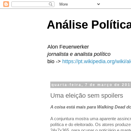
Análise Polític
Alon Feuerwerker
jornalista e analista político
bio ->
https://pt.wikipedia.org/wiki/
quarta-feira, 7 de março de 20
Uma eleição sem spoilers
A coisa está mais para Walking Dead d
A conjuntura mostra uma aparente assinc
política e do eleitorado. Os atores produz
24x7x365, para ocupar o noticiário e mant