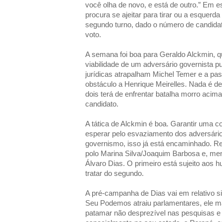
você olha de novo, e está de outro.” Em 
procura se ajeitar para tirar ou a esquerda
segundo turno, dado o número de candida
voto.
A semana foi boa para Geraldo Alckmin, 
viabilidade de um adversário governista pu
jurídicas atrapalham Michel Temer e a p
obstáculo a Henrique Meirelles. Nada é de
dois terá de enfrentar batalha morro aci
candidato.
A tática de Alckmin é boa. Garantir uma 
esperar pelo esvaziamento dos adversár
governismo, isso já está encaminhado. R
polo Marina Silva/Joaquim Barbosa e, men
Álvaro Dias. O primeiro está sujeito aos
tratar do segundo.
A pré-campanha de Dias vai em relativo s
Seu Podemos atraiu parlamentares, ele 
patamar não desprezível nas pesquisas e 