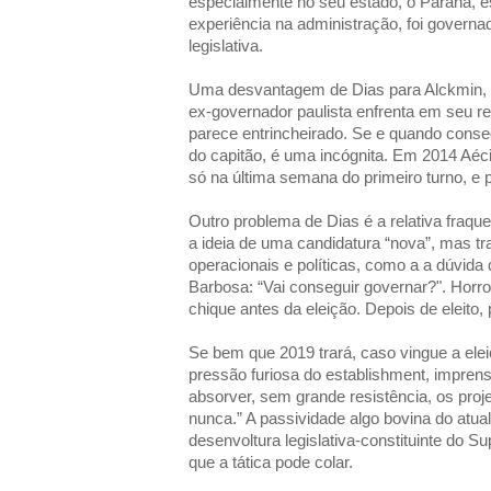
especialmente no seu estado, o Paraná, 
experiência na administração, foi governad
legislativa.
Uma desvantagem de Dias para Alckmin,
ex-governador paulista enfrenta em seu r
parece entrincheirado. Se e quando conseg
do capitão, é uma incógnita. Em 2014 Aé
só na última semana do primeiro turno, e p
Outro problema de Dias é a relativa fraque
a ideia de uma candidatura “nova”, mas 
operacionais e políticas, como a a dúvida
Barbosa: “Vai conseguir governar?". Horror 
chique antes da eleição. Depois de eleito
Se bem que 2019 trará, caso vingue a eleiç
pressão furiosa do establishment, imprensa
absorver, sem grande resistência, os proj
nunca.” A passividade algo bovina do atua
desenvoltura legislativa-constituinte do S
que a tática pode colar.