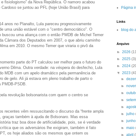
 e fisiologismo” da Nova República. O namoro acabou
Cardoso se juntou ao PFL (hoje União Brasil) para
Página in
Links
14 anos no Planalto, Lula pareceu progressivamente
e de uma união estável com o "centro democrático". O
blog do 
o buscou uma aliança com o então PMDB de Michel Temer
a da Câmara dos Deputados em 2007, o que abriu caminho
Arquivo
Dilma em 2010. O mesmo Temer que viraria o pivô da
►
2026
(1
►
2025
(3)
omento parte do PT calculou ser melhor para o futuro do
►
2024
(2
overno Dilma. Outra verdade: na véspera do desfecho, Lula
▼
2023
(4
 do MDB com um apelo dramático pela permanência de
 de gelo. Ali já estava em pleno trabalho de parto o
►
deze
nça PMDB-PSDB.
►
nove
►
outu
 pela revolução bolsonarista com quem o centro se
►
sete
►
agos
tos recentes vêm ressuscitando o discurso da “frente ampla
►
julho
, graças também à ajuda de Bolsonaro. Mas essa
►
junh
istória traz boa dose de artificialidade, pois, se é verdade
crítica que os adversários lhe exigiram, também é fato
►
maio
o PT, os hoje aliados são os mesmos que ontem os
►
abril