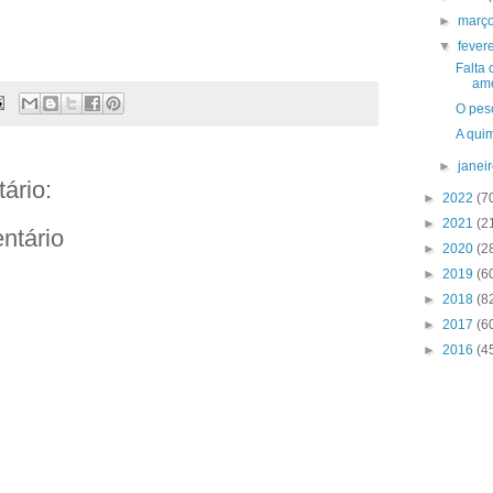
►
març
▼
fever
Falta
am
O peso
A quim
►
janei
ário:
►
2022
(7
►
2021
(2
ntário
►
2020
(2
►
2019
(6
►
2018
(8
►
2017
(6
►
2016
(4