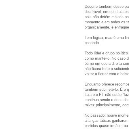
Decorre também desse par
decifrável, em que Lula es
pois não detém maioria pa
momento e em todos os ter
organicamente, e enfraque
Tem lógica, mas é uma linh
passado.
Todo líder e grupo polític
como mantê-lo. No caso de
ótimo em que a direita ce
não ficará forte o suficien
voltar a flertar com o bo
Enquanto oferece recompen
também submetê-lo. É o q
Lula e o PT não estão “faz
continua sendo o dono da 
talvez principalmente, co
No passado, houve moment
alianças táticas ganharem
partidos quase irmãos, ou