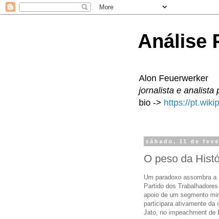
Análise P
Alon Feuerwerker
jornalista e analista 
bio ->
https://pt.wik
sábado, 11 de feve
O peso da Histó
Um paradoxo assombra a pol
Partido dos Trabalhadores
apoio de um segmento minor
participara ativamente da o
Jato, no impeachment de Di