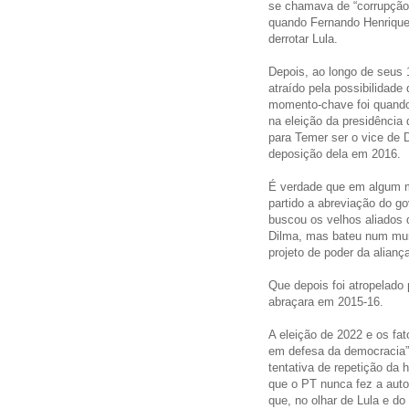
se chamava de “corrupção
quando Fernando Henrique 
derrotar Lula.
Depois, ao longo de seus 
atraído pela possibilidad
momento-chave foi quand
na eleição da presidênci
para Temer ser o vice de 
deposição dela em 2016.
É verdade que em algum m
partido a abreviação do g
buscou os velhos aliados
Dilma, mas bateu num muro
projeto de poder da alia
Que depois foi atropelado
abraçara em 2015-16.
A eleição de 2022 e os fa
em defesa da democracia”
tentativa de repetição da h
que o PT nunca fez a auto
que, no olhar de Lula e d