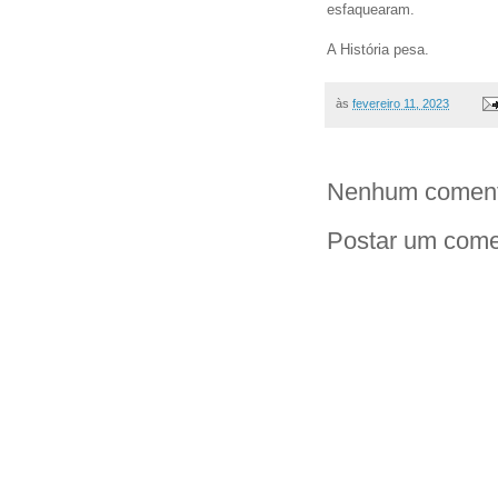
esfaquearam.
A História pesa.
às
fevereiro 11, 2023
Nenhum coment
Postar um come