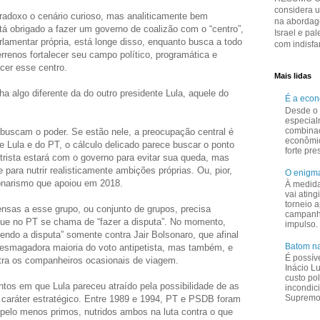
considera 
adoxo o cenário curioso, mas analiticamente bem
na abordage
tá obrigado a fazer um governo de coalizão com o “centro”,
Israel e pal
rlamentar própria, está longe disso, enquanto busca a todo
com indisfar
renos fortalecer seu campo político, programática e
cer esse centro.
Mais lidas
a algo diferente da do outro presidente Lula, aquele do
É a eco
Desde o 
especial
combina
o buscam o poder. Se estão nele, a preocupação central é
econômi
 Lula e do PT, o cálculo delicado parece buscar o ponto
forte pr
ntrista estará com o governo para evitar sua queda, mas
te para nutrir realisticamente ambições próprias. Ou, pior,
O enigma
lsonarismo que apoiou em 2018.
À medid
vai ating
torneio a
sas a esse grupo, ou conjunto de grupos, precisa
campanha
ue no PT se chama de “fazer a disputa”. No momento,
impulso.
endo a disputa” somente contra Jair Bolsonaro, que afinal
Batom na
esmagadora maioria do voto antipetista, mas também, e
É possív
ntra os companheiros ocasionais de viagem.
Inácio L
custo pol
os em que Lula pareceu atraído pela possibilidade de as
incondic
Supremo 
 caráter estratégico. Entre 1989 e 1994, PT e PSDB foram
 pelo menos primos, nutridos ambos na luta contra o que