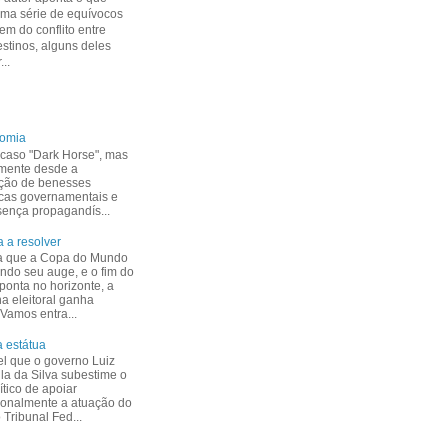
uma série de equívocos
m do conflito entre
estinos, alguns deles
...
nomia
caso "Dark Horse", mas
mente desde a
ção de benesses
cas governamentais e
esença propagandís...
 a resolver
a que a Copa do Mundo
indo seu auge, e o fim do
ponta no horizonte, a
 eleitoral ganha
 Vamos entra...
 estátua
el que o governo Luiz
ula da Silva subestime o
ítico de apoiar
ionalmente a atuação do
Tribunal Fed...