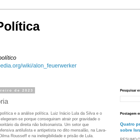
olítica
político
ipedia.org/wiki/alon_feuerwerker
reiro de 2023
Pesquisar e
ria
ítica e a análise política. Luiz Inácio Lula da Silva e o
Postagem e
 elegeram-se porque conseguiram atrair por gravidade o
Quatro p
itário da direita não bolsonarista. Um setor que
sobre Isr
fensiva antilulista e antipetista no dito mensalão, na Lava-
lma Rousseff e na inelegibilidade e prisão de Lula.
RESUMO O a