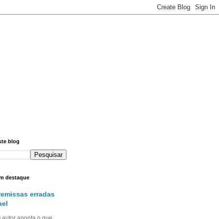
ste blog
m destaque
remissas erradas
ael
utor aponta o que