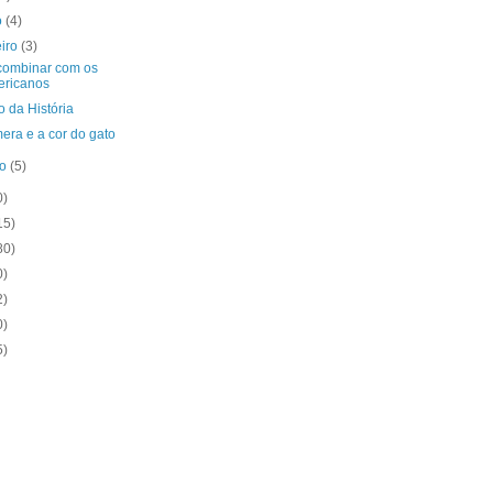
o
(4)
eiro
(3)
 combinar com os
ericanos
 da História
era e a cor do gato
ro
(5)
0)
15)
80)
0)
2)
0)
5)