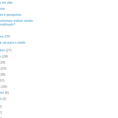
s em alta
deia
es e pesquisas
Bolsonaro estiver sendo
bestimado?
p
 no STF
a vai para o chefe
mbro
(27)
to
(28)
(28)
o
(25)
(39)
(37)
o
(26)
eiro
(6)
ro
(2)
0)
2)