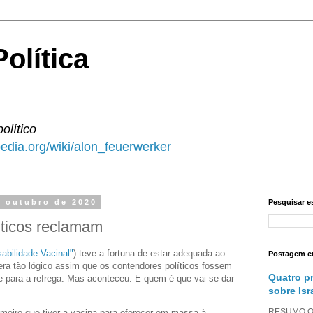
olítica
político
ipedia.org/wiki/alon_feuerwerker
e outubro de 2020
Pesquisar e
íticos reclamam
abilidade Vacinal"
) teve a fortuna de estar adequada ao
Postagem e
 era tão lógico assim que os contendores políticos fossem
Quatro p
e para a refrega. Mas aconteceu. E quem é que vai se dar
sobre Isr
RESUMO O a
imeiro que tiver a vacina para oferecer em massa à