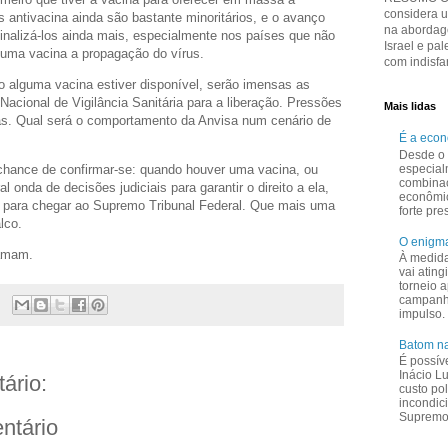
considera 
antivacina ainda são bastante minoritários, e o avanço
na abordage
nalizá-los ainda mais, especialmente nos países que não
Israel e pal
uma vacina a propagação do vírus.
com indisfar
 alguma vacina estiver disponível, serão imensas as
acional de Vigilância Sanitária para a liberação. Pressões
Mais lidas
cas. Qual será o comportamento da Anvisa num cenário de
É a eco
Desde o 
especial
chance de confirmar-se: quando houver uma vacina, ou
combina
 onda de decisões judiciais para garantir o direito a ela,
econômi
o para chegar ao Supremo Tribunal Federal. Que mais uma
forte pr
lco.
O enigma
lamam.
À medid
vai ating
torneio a
campanha
impulso.
Batom na
É possív
Inácio L
ário:
custo pol
incondic
Supremo 
ntário