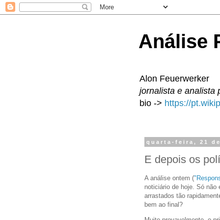
Análise P
Alon Feuerwerker
jornalista e analista 
bio ->
https://pt.wik
quarta-feira, 21 d
E depois os pol
A análise ontem (
"Respons
noticiário de hoje. Só não
arrastados tão rapidament
bem ao final?
Muito provavelmente, o pr