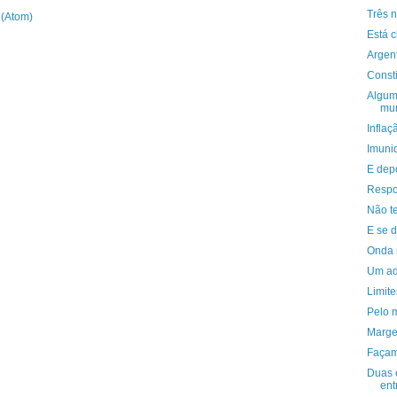
Três n
 (Atom)
Está 
Argent
Consti
Algum
mun
Inflaç
Imuni
E depo
Respo
Não te
E se 
Onda 
Um ad
Limite
Pelo 
Marge
Façam
Duas 
ent