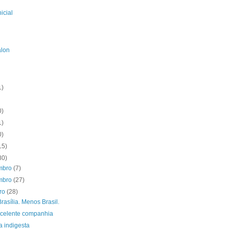
icial
alon
1)
0)
1)
0)
15)
80)
mbro
(7)
mbro
(27)
bro
(28)
rasília. Menos Brasil.
celente companhia
a indigesta