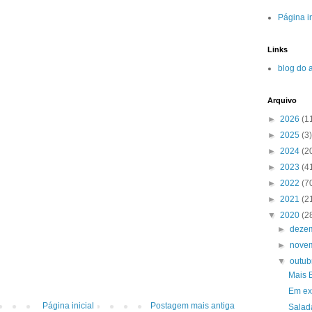
Página in
Links
blog do 
Arquivo
►
2026
(1
►
2025
(3)
►
2024
(2
►
2023
(4
►
2022
(7
►
2021
(2
▼
2020
(2
►
deze
►
nove
▼
outu
Mais B
Em ex
Página inicial
Postagem mais antiga
Salad