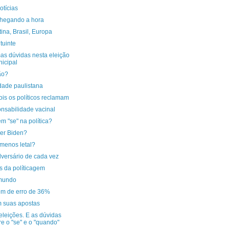
otícias
chegando a hora
ina, Brasil, Europa
tuinte
as dúvidas nesta eleição
icipal
ão?
dade paulistana
is os políticos reclamam
nsabilidade vacinal
m "se" na política?
der Biden?
menos letal?
versário de cada vez
s da políticagem
mundo
m de erro de 36%
 suas apostas
eleições. E as dúvidas
re o "se" e o "quando"