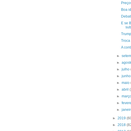
Preço
Boa i
Debat
E se 
su
Trum
Troca
A cont
►
sete
►
agos
►
julho
►
junh
►
maio
►
abril
►
març
►
fever
►
janei
►
2019
(6
►
2018
(8