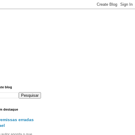
ste blog
m destaque
remissas erradas
ael
utor aponta o que