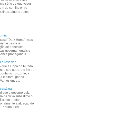
uma série de equívocos
m do conflito entre
estinos, alguns deles
...
nomia
caso "Dark Horse", mas
mente desde a
ção de benesses
cas governamentais e
esença propagandís...
 a resolver
a que a Copa do Mundo
indo seu auge, e o fim do
ponta no horizonte, a
 eleitoral ganha
 Vamos entra...
 estátua
el que o governo Luiz
ula da Silva subestime o
ítico de apoiar
ionalmente a atuação do
Tribunal Fed...