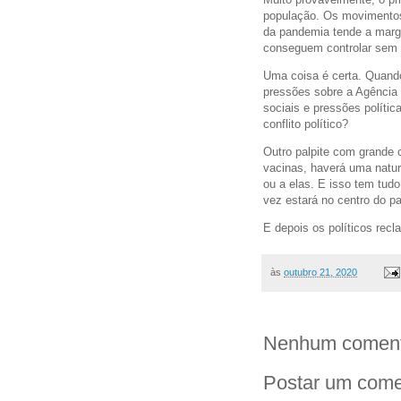
população. Os movimentos 
da pandemia tende a margi
conseguem controlar sem 
Uma coisa é certa. Quando
pressões sobre a Agência N
sociais e pressões políti
conflito político?
Outro palpite com grande 
vacinas, haverá uma natural
ou a elas. E isso tem tud
vez estará no centro do pa
E depois os políticos rec
às
outubro 21, 2020
Nenhum coment
Postar um come